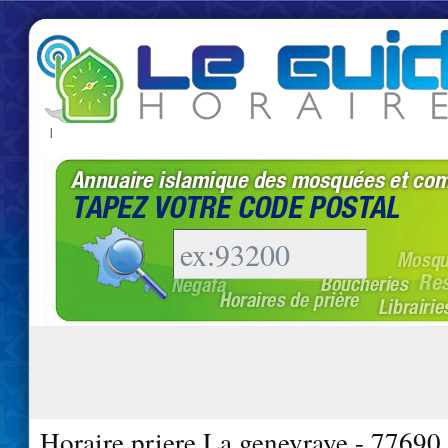
|
Horaire priere La genevraye - 77690