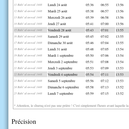
Lundi 24 août
05:36
06:55
13:56
11 Rabi' al-awwal 1448
Mardi 25 août
05:38
06:57
13:56
12 Rabi' al-awwal 1448
Mercredi 26 août
05:39
06:58
13:56
13 Rabi' al-awwal 1448
Jeudi 27 août
05:41
07:00
13:56
14 Rabi' al-awwal 1448
Vendredi 28 août
05:43
07:01
13:55
15 Rabi' al-awwal 1448
Samedi 29 août
05:45
07:02
13:55
16 Rabi' al-awwal 1448
Dimanche 30 août
05:46
07:04
13:55
17 Rabi' al-awwal 1448
Lundi 31 août
05:48
07:05
13:54
18 Rabi' al-awwal 1448
Mardi 1 septembre
05:50
07:06
13:54
19 Rabi' al-awwal 1448
Mercredi 2 septembre
05:51
07:08
13:54
20 Rabi' al-awwal 1448
Jeudi 3 septembre
05:53
07:09
13:53
21 Rabi' al-awwal 1448
Vendredi 4 septembre
05:54
07:11
13:53
22 Rabi' al-awwal 1448
Samedi 5 septembre
05:56
07:12
13:53
23 Rabi' al-awwal 1448
Dimanche 6 septembre
05:58
07:13
13:52
24 Rabi' al-awwal 1448
Lundi 7 septembre
05:59
07:15
13:52
25 Rabi' al-awwal 1448
* Attention, le shuruq n'est pas une prière ! C'est simplement l'heure avant laquelle l
Précision