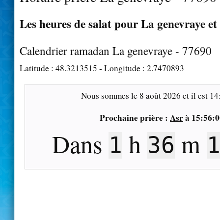
Les heures de salat pour La genevraye et 
Calendrier ramadan La genevraye - 77690
Latitude :
48.3213515
- Longitude :
2.7470893
Nous sommes le
8 août 2026
et il est
14
Prochaine prière :
Asr
à
15:56:0
Dans
h
m
1
36