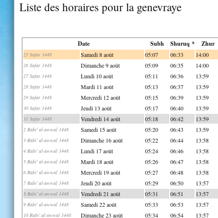
Liste des horaires pour la genevraye
Date
Subh
Shuruq *
Zhur
Samedi 8 août
05:07
06:33
14:00
25 Safar 1448
Dimanche 9 août
05:09
06:35
14:00
26 Safar 1448
Lundi 10 août
05:11
06:36
13:59
27 Safar 1448
Mardi 11 août
05:13
06:37
13:59
28 Safar 1448
Mercredi 12 août
05:15
06:39
13:59
29 Safar 1448
Jeudi 13 août
05:17
06:40
13:59
30 Safar 1448
Vendredi 14 août
05:18
06:42
13:59
31 Safar 1448
Samedi 15 août
05:20
06:43
13:59
2 Rabi' al-awwal 1448
Dimanche 16 août
05:22
06:44
13:58
3 Rabi' al-awwal 1448
Lundi 17 août
05:24
06:46
13:58
4 Rabi' al-awwal 1448
Mardi 18 août
05:26
06:47
13:58
5 Rabi' al-awwal 1448
Mercredi 19 août
05:27
06:48
13:58
6 Rabi' al-awwal 1448
Jeudi 20 août
05:29
06:50
13:57
7 Rabi' al-awwal 1448
Vendredi 21 août
05:31
06:51
13:57
8 Rabi' al-awwal 1448
Samedi 22 août
05:33
06:53
13:57
9 Rabi' al-awwal 1448
Dimanche 23 août
05:34
06:54
13:57
10 Rabi' al-awwal 1448