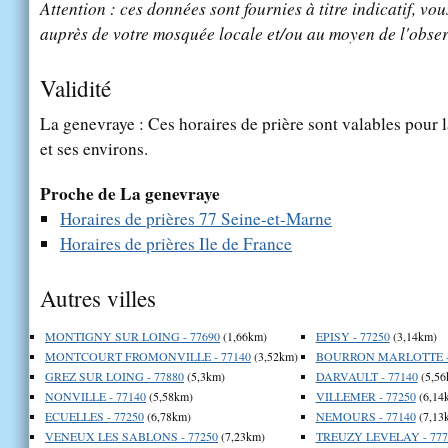
Attention : ces données sont fournies à titre indicatif, vou
auprès de votre mosquée locale et/ou au moyen de l'obser
Validité
La genevraye : Ces horaires de prière sont valables pour l
et ses environs.
Proche de La genevraye
Horaires de prières 77 Seine-et-Marne
Horaires de prières Ile de France
Autres villes
MONTIGNY SUR LOING - 77690
(1,66km)
EPISY - 77250
(3,14km)
MONTCOURT FROMONVILLE - 77140
(3,52km)
BOURRON MARLOTTE - 
GREZ SUR LOING - 77880
(5,3km)
DARVAULT - 77140
(5,56
NONVILLE - 77140
(5,58km)
VILLEMER - 77250
(6,14
ECUELLES - 77250
(6,78km)
NEMOURS - 77140
(7,13
VENEUX LES SABLONS - 77250
(7,23km)
TREUZY LEVELAY - 777