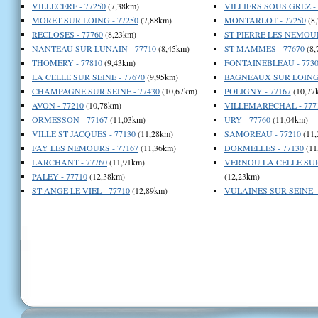
VILLECERF - 77250
(7,38km)
VILLIERS SOUS GREZ - 
MORET SUR LOING - 77250
(7,88km)
MONTARLOT - 77250
(8
RECLOSES - 77760
(8,23km)
ST PIERRE LES NEMOUR
NANTEAU SUR LUNAIN - 77710
(8,45km)
ST MAMMES - 77670
(8,
THOMERY - 77810
(9,43km)
FONTAINEBLEAU - 7730
LA CELLE SUR SEINE - 77670
(9,95km)
BAGNEAUX SUR LOING 
CHAMPAGNE SUR SEINE - 77430
(10,67km)
POLIGNY - 77167
(10,77
AVON - 77210
(10,78km)
VILLEMARECHAL - 777
ORMESSON - 77167
(11,03km)
URY - 77760
(11,04km)
VILLE ST JACQUES - 77130
(11,28km)
SAMOREAU - 77210
(11,
FAY LES NEMOURS - 77167
(11,36km)
DORMELLES - 77130
(11
LARCHANT - 77760
(11,91km)
VERNOU LA CELLE SUR 
PALEY - 77710
(12,38km)
(12,23km)
ST ANGE LE VIEL - 77710
(12,89km)
VULAINES SUR SEINE -