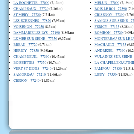
LA ROCHETTE - 77000
(7,13km)
MELUN - 77000
(7,19km)
CHAMPEAUX - 77720
(7,36km)
BOIS LE ROI - 77590
(7,4
ST MERY - 77720
(7,71km)
CRISENOY - 77390
(7,76
LES ECRENNES - 77820
(7,93km)
SAMOIS SUR SEINE - 77
VOISENON - 77950
(8,3km)
FERICY - 77133
(8,38km)
DAMMARIE LES LYS - 77190
(8,86km)
BOMBON - 77720
(9,09k
LE MEE SUR SEINE - 77350
(9,37km)
MONTEREAU SUR LE JAR
BREAU - 77720
(9,71km)
MACHAULT - 77133
(9,8
HERICY - 77850
(9,98km)
ANDREZEL - 77390
(10,2
CHAMPDEUIL - 77390
(10,45km)
VULAINES SUR SEINE -
BOISSETTES - 77350
(10,7km)
LA CHAPELLE GAUTHIER
VERT ST DENIS - 77240
(11,29km)
PAMFOU - 77830
(11,31k
SAMOREAU - 77210
(11,66km)
LISSY - 77550
(11,85km)
CESSON - 77240
(11,85km)