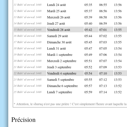
Lundi 24 août
05:35
06:55
13:56
11 Rabi' al-awwal 1448
Mardi 25 août
05:37
06:56
13:56
12 Rabi' al-awwal 1448
Mercredi 26 août
05:39
06:58
13:56
13 Rabi' al-awwal 1448
Jeudi 27 août
05:40
06:59
13:56
14 Rabi' al-awwal 1448
Vendredi 28 août
05:42
07:01
13:55
15 Rabi' al-awwal 1448
Samedi 29 août
05:44
07:02
13:55
16 Rabi' al-awwal 1448
Dimanche 30 août
05:45
07:03
13:55
17 Rabi' al-awwal 1448
Lundi 31 août
05:47
07:05
13:54
18 Rabi' al-awwal 1448
Mardi 1 septembre
05:49
07:06
13:54
19 Rabi' al-awwal 1448
Mercredi 2 septembre
05:51
07:07
13:54
20 Rabi' al-awwal 1448
Jeudi 3 septembre
05:52
07:09
13:53
21 Rabi' al-awwal 1448
Vendredi 4 septembre
05:54
07:10
13:53
22 Rabi' al-awwal 1448
Samedi 5 septembre
05:55
07:12
13:53
23 Rabi' al-awwal 1448
Dimanche 6 septembre
05:57
07:13
13:52
24 Rabi' al-awwal 1448
Lundi 7 septembre
05:59
07:14
13:52
25 Rabi' al-awwal 1448
* Attention, le shuruq n'est pas une prière ! C'est simplement l'heure avant laquelle l
Précision