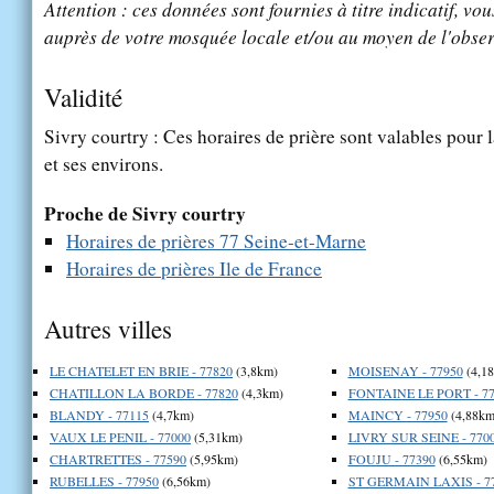
Attention : ces données sont fournies à titre indicatif, vou
auprès de votre mosquée locale et/ou au moyen de l'obser
Validité
Sivry courtry : Ces horaires de prière sont valables pour l
et ses environs.
Proche de Sivry courtry
Horaires de prières 77 Seine-et-Marne
Horaires de prières Ile de France
Autres villes
LE CHATELET EN BRIE - 77820
(3,8km)
MOISENAY - 77950
(4,1
CHATILLON LA BORDE - 77820
(4,3km)
FONTAINE LE PORT - 77
BLANDY - 77115
(4,7km)
MAINCY - 77950
(4,88km
VAUX LE PENIL - 77000
(5,31km)
LIVRY SUR SEINE - 770
CHARTRETTES - 77590
(5,95km)
FOUJU - 77390
(6,55km)
RUBELLES - 77950
(6,56km)
ST GERMAIN LAXIS - 7