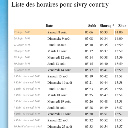
Liste des horaires pour sivry courtry
Date
Subh
Shuruq *
Zhur
Samedi 8 août
05:06
06:33
14:00
25 Safar 1448
Dimanche 9 août
05:08
06:34
14:00
26 Safar 1448
Lundi 10 août
05:10
06:35
13:59
27 Safar 1448
Mardi 11 août
05:12
06:37
13:59
28 Safar 1448
Mercredi 12 août
05:14
06:38
13:59
29 Safar 1448
Jeudi 13 août
05:15
06:40
13:59
30 Safar 1448
Vendredi 14 août
05:17
06:41
13:59
31 Safar 1448
Samedi 15 août
05:19
06:42
13:58
2 Rabi' al-awwal 1448
Dimanche 16 août
05:21
06:44
13:58
3 Rabi' al-awwal 1448
Lundi 17 août
05:23
06:45
13:58
4 Rabi' al-awwal 1448
Mardi 18 août
05:25
06:47
13:58
5 Rabi' al-awwal 1448
Mercredi 19 août
05:26
06:48
13:58
6 Rabi' al-awwal 1448
Jeudi 20 août
05:28
06:49
13:57
7 Rabi' al-awwal 1448
Vendredi 21 août
05:30
06:51
13:57
8 Rabi' al-awwal 1448
Samedi 22 août
05:32
06:52
13:57
9 Rabi' al-awwal 1448
Dimanche 23 août
05:33
06:54
13:57
10 Rabi' al-awwal 1448