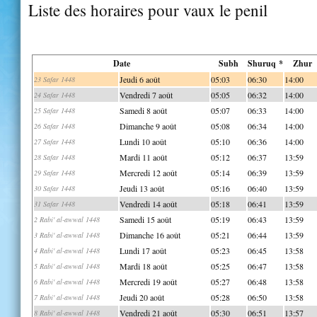
Liste des horaires pour vaux le penil
Date
Subh
Shuruq *
Zhur
Jeudi 6 août
05:03
06:30
14:00
23 Safar 1448
Vendredi 7 août
05:05
06:32
14:00
24 Safar 1448
Samedi 8 août
05:07
06:33
14:00
25 Safar 1448
Dimanche 9 août
05:08
06:34
14:00
26 Safar 1448
Lundi 10 août
05:10
06:36
14:00
27 Safar 1448
Mardi 11 août
05:12
06:37
13:59
28 Safar 1448
Mercredi 12 août
05:14
06:39
13:59
29 Safar 1448
Jeudi 13 août
05:16
06:40
13:59
30 Safar 1448
Vendredi 14 août
05:18
06:41
13:59
31 Safar 1448
Samedi 15 août
05:19
06:43
13:59
2 Rabi' al-awwal 1448
Dimanche 16 août
05:21
06:44
13:59
3 Rabi' al-awwal 1448
Lundi 17 août
05:23
06:45
13:58
4 Rabi' al-awwal 1448
Mardi 18 août
05:25
06:47
13:58
5 Rabi' al-awwal 1448
Mercredi 19 août
05:27
06:48
13:58
6 Rabi' al-awwal 1448
Jeudi 20 août
05:28
06:50
13:58
7 Rabi' al-awwal 1448
Vendredi 21 août
05:30
06:51
13:57
8 Rabi' al-awwal 1448