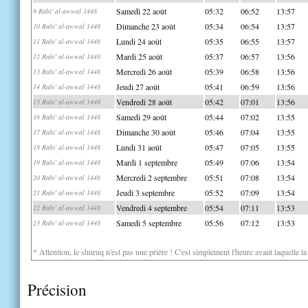
Samedi 22 août
05:32
06:52
13:57
9 Rabi' al-awwal 1448
Dimanche 23 août
05:34
06:54
13:57
10 Rabi' al-awwal 1448
Lundi 24 août
05:35
06:55
13:57
11 Rabi' al-awwal 1448
Mardi 25 août
05:37
06:57
13:56
12 Rabi' al-awwal 1448
Mercredi 26 août
05:39
06:58
13:56
13 Rabi' al-awwal 1448
Jeudi 27 août
05:41
06:59
13:56
14 Rabi' al-awwal 1448
Vendredi 28 août
05:42
07:01
13:56
15 Rabi' al-awwal 1448
Samedi 29 août
05:44
07:02
13:55
16 Rabi' al-awwal 1448
Dimanche 30 août
05:46
07:04
13:55
17 Rabi' al-awwal 1448
Lundi 31 août
05:47
07:05
13:55
18 Rabi' al-awwal 1448
Mardi 1 septembre
05:49
07:06
13:54
19 Rabi' al-awwal 1448
Mercredi 2 septembre
05:51
07:08
13:54
20 Rabi' al-awwal 1448
Jeudi 3 septembre
05:52
07:09
13:54
21 Rabi' al-awwal 1448
Vendredi 4 septembre
05:54
07:11
13:53
22 Rabi' al-awwal 1448
Samedi 5 septembre
05:56
07:12
13:53
23 Rabi' al-awwal 1448
* Attention, le shuruq n'est pas une prière ! C'est simplement l'heure avant laquelle l
Précision