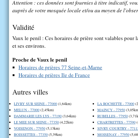
Attention : ces données sont fournies à titre indicatif, vou
auprès de votre mosquée locale et/ou au moyen de l'obser
Validité
Vaux le penil : Ces horaires de prière sont valables pour l
et ses environs.
Proche de Vaux le penil
Horaires de prières 77 Seine-et-Marne
Horaires de prières Ile de France
Autres villes
LIVRY SUR SEINE - 77000
(1,64km)
LA ROCHETTE - 77000
(2
MELUN - 77000
(2,45km)
MAINCY - 77950
(3,05km
DAMMARIE LES LYS - 77190
(3,64km)
RUBELLES - 77950
(3,71
LE MEE SUR SEINE - 77350
(4,22km)
CHARTRETTES - 77590
(
VOISENON - 77950
(5,13km)
SIVRY COURTRY - 7711
BOISSETTES - 77350
(5,39km)
MOISENAY - 77950
(5,6