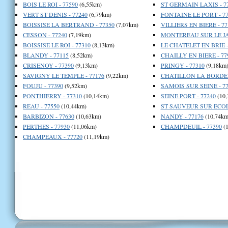
BOIS LE ROI - 77590
(6,55km)
ST GERMAIN LAXIS - 7
VERT ST DENIS - 77240
(6,79km)
FONTAINE LE PORT - 77
BOISSISE LA BERTRAND - 77350
(7,07km)
VILLIERS EN BIERE - 77
CESSON - 77240
(7,19km)
MONTEREAU SUR LE JAR
BOISSISE LE ROI - 77310
(8,13km)
LE CHATELET EN BRIE -
BLANDY - 77115
(8,52km)
CHAILLY EN BIERE - 77
CRISENOY - 77390
(9,13km)
PRINGY - 77310
(9,18km
SAVIGNY LE TEMPLE - 77176
(9,22km)
CHATILLON LA BORDE -
FOUJU - 77390
(9,52km)
SAMOIS SUR SEINE - 77
PONTHIERRY - 77310
(10,14km)
SEINE PORT - 77240
(10,
REAU - 77550
(10,44km)
ST SAUVEUR SUR ECOLE
BARBIZON - 77630
(10,63km)
NANDY - 77176
(10,74km
PERTHES - 77930
(11,06km)
CHAMPDEUIL - 77390
(1
CHAMPEAUX - 77720
(11,19km)