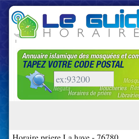
|
Horaire priere La haye - 76780