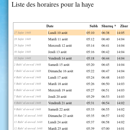
Liste des horaires pour la haye
Date
Subh
Shuruq *
Zhur
Lundi 10 août
05:10
06:38
14:05
27 Safar 1448
Mardi 11 août
05:12
06:40
14:04
28 Safar 1448
Mercredi 12 août
05:14
06:41
14:04
29 Safar 1448
Jeudi 13 août
05:16
06:42
14:04
30 Safar 1448
Vendredi 14 août
05:18
06:44
14:04
31 Safar 1448
Samedi 15 août
05:20
06:45
14:04
2 Rabi' al-awwal 1448
Dimanche 16 août
05:22
06:47
14:04
3 Rabi' al-awwal 1448
Lundi 17 août
05:24
06:48
14:03
4 Rabi' al-awwal 1448
Mardi 18 août
05:26
06:50
14:03
5 Rabi' al-awwal 1448
Mercredi 19 août
05:27
06:51
14:03
6 Rabi' al-awwal 1448
Jeudi 20 août
05:29
06:53
14:03
7 Rabi' al-awwal 1448
Vendredi 21 août
05:31
06:54
14:02
8 Rabi' al-awwal 1448
Samedi 22 août
05:33
06:55
14:02
9 Rabi' al-awwal 1448
Dimanche 23 août
05:35
06:57
14:02
10 Rabi' al-awwal 1448
Lundi 24 août
05:37
06:58
14:02
11 Rabi' al-awwal 1448
Mardi 25 août
05:39
07:00
14:01
12 Rabi' al-awwal 1448