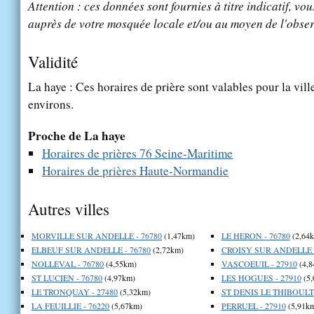
Attention : ces données sont fournies à titre indicatif, vou
auprès de votre mosquée locale et/ou au moyen de l'obser
Validité
La haye : Ces horaires de prière sont valables pour la vil
environs.
Proche de La haye
Horaires de prières 76 Seine-Maritime
Horaires de prières Haute-Normandie
Autres villes
MORVILLE SUR ANDELLE - 76780
(1,47km)
LE HERON - 76780
(2,64
ELBEUF SUR ANDELLE - 76780
(2,72km)
CROISY SUR ANDELLE -
NOLLEVAL - 76780
(4,55km)
VASCOEUIL - 27910
(4,8
ST LUCIEN - 76780
(4,97km)
LES HOGUES - 27910
(5,
LE TRONQUAY - 27480
(5,32km)
ST DENIS LE THIBOULT 
LA FEUILLIE - 76220
(5,67km)
PERRUEL - 27910
(5,91k