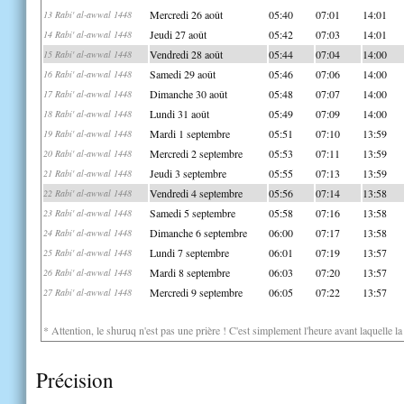
Mercredi 26 août
05:40
07:01
14:01
13 Rabi' al-awwal 1448
Jeudi 27 août
05:42
07:03
14:01
14 Rabi' al-awwal 1448
Vendredi 28 août
05:44
07:04
14:00
15 Rabi' al-awwal 1448
Samedi 29 août
05:46
07:06
14:00
16 Rabi' al-awwal 1448
Dimanche 30 août
05:48
07:07
14:00
17 Rabi' al-awwal 1448
Lundi 31 août
05:49
07:09
14:00
18 Rabi' al-awwal 1448
Mardi 1 septembre
05:51
07:10
13:59
19 Rabi' al-awwal 1448
Mercredi 2 septembre
05:53
07:11
13:59
20 Rabi' al-awwal 1448
Jeudi 3 septembre
05:55
07:13
13:59
21 Rabi' al-awwal 1448
Vendredi 4 septembre
05:56
07:14
13:58
22 Rabi' al-awwal 1448
Samedi 5 septembre
05:58
07:16
13:58
23 Rabi' al-awwal 1448
Dimanche 6 septembre
06:00
07:17
13:58
24 Rabi' al-awwal 1448
Lundi 7 septembre
06:01
07:19
13:57
25 Rabi' al-awwal 1448
Mardi 8 septembre
06:03
07:20
13:57
26 Rabi' al-awwal 1448
Mercredi 9 septembre
06:05
07:22
13:57
27 Rabi' al-awwal 1448
* Attention, le shuruq n'est pas une prière ! C'est simplement l'heure avant laquelle l
Précision