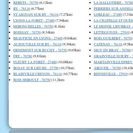
REBETS - 76750
(6,12km)
LA HALLOTIERE - 7678
RY - 76116
(6,77km)
PERRIERS SUR ANDELLE
ST AIGNAN SUR RY - 76116
(7,27km)
LORLEAU - 27480
(7,31k
LYONS LA FORET - 27480
(7,94km)
LA CHAPELLE ST OUEN 
HERONCHELLES - 76750
(8,1km)
LE MESNIL LIEUBRAY -
BOISSAY - 76750
(8,34km)
LETTEGUIVES - 27910
(8
BEAUFICEL EN LYONS - 27480
(9,04km)
BOIS GUILBERT - 76750
AUZOUVILLE SUR RY - 76116
(9,36km)
CATENAY - 76116
(9,5km
ERNEMONT SUR BUCHY - 76750
(9,65km)
SIGY EN BRAY - 76780
(
FRY - 76780
(9,81km)
GRAINVILLE SUR RY - 
FLEURY LA FORET - 27480
(10,08km)
MARTAINVILLE EPREVIL
ROSAY SUR LIEURE - 27790
(10,37km)
ARGUEIL - 76780
(10,42
BLAINVILLE CREVON - 76116
(10,77km)
RENNEVILLE - 27910
(10
BOIS HEROULT - 76750
(11,2km)