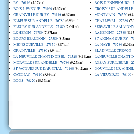
RY - 76116
(5,37km)
BOIS D ENNEBOURG - 7
BOIS L EVEQUE - 76160
(5,62km)
CROISY SUR ANDELLE -
GRAINVILLE SUR RY - 76116
(6,69km)
MONTMAIN - 76520
(6,
ELBEUF SUR ANDELLE - 76780
(6,96km)
CHARLEVAL - 27380
(7,
FLEURY SUR ANDELLE - 27380
(7,04km)
SERVAVILLE SALMONVI
LE HERON - 76780
(7,87km)
RADEPONT - 27380
(8,1
BOURG BEAUDOIN - 27380
(8,5km)
ST AIGNAN SUR RY - 7
MENESQUEVILLE - 27850
(8,87km)
LA HAYE - 76780
(8,91k
GRAINVILLE - 27380
(8,94km)
BLAINVILLE CREVON - 
LA NEUVILLE CHANT D OISEL - 76520
(9,14km)
LANEUVILLE CHANT D O
MORVILLE SUR ANDELLE - 76780
(9,25km)
ROSAY SUR LIEURE - 2
ST JACQUES SUR DARNETAL - 76160
(9,42km)
DOUVILLE SUR ANDELL
CATENAY - 76116
(9,99km)
LA VIEUX RUE - 76160
(
BOOS - 76520
(10,33km)