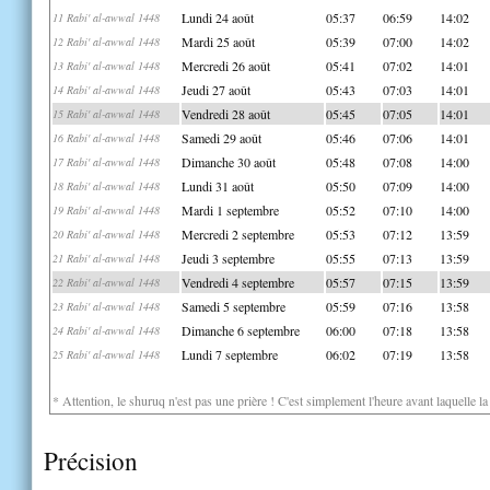
Lundi 24 août
05:37
06:59
14:02
11 Rabi' al-awwal 1448
Mardi 25 août
05:39
07:00
14:02
12 Rabi' al-awwal 1448
Mercredi 26 août
05:41
07:02
14:01
13 Rabi' al-awwal 1448
Jeudi 27 août
05:43
07:03
14:01
14 Rabi' al-awwal 1448
Vendredi 28 août
05:45
07:05
14:01
15 Rabi' al-awwal 1448
Samedi 29 août
05:46
07:06
14:01
16 Rabi' al-awwal 1448
Dimanche 30 août
05:48
07:08
14:00
17 Rabi' al-awwal 1448
Lundi 31 août
05:50
07:09
14:00
18 Rabi' al-awwal 1448
Mardi 1 septembre
05:52
07:10
14:00
19 Rabi' al-awwal 1448
Mercredi 2 septembre
05:53
07:12
13:59
20 Rabi' al-awwal 1448
Jeudi 3 septembre
05:55
07:13
13:59
21 Rabi' al-awwal 1448
Vendredi 4 septembre
05:57
07:15
13:59
22 Rabi' al-awwal 1448
Samedi 5 septembre
05:59
07:16
13:58
23 Rabi' al-awwal 1448
Dimanche 6 septembre
06:00
07:18
13:58
24 Rabi' al-awwal 1448
Lundi 7 septembre
06:02
07:19
13:58
25 Rabi' al-awwal 1448
* Attention, le shuruq n'est pas une prière ! C'est simplement l'heure avant laquelle l
Précision