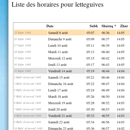
Liste des horaires pour letteguives
Date
Subh
Shuruq *
Zhur
Samedi 8 août
05:07
06:36
14:05
25 Safar 1448
Dimanche 9 août
05:09
06:37
14:05
26 Safar 1448
Lundi 10 août
05:11
06:39
14:05
27 Safar 1448
Mardi 11 août
05:13
06:40
14:05
28 Safar 1448
Mercredi 12 août
05:15
06:42
14:05
29 Safar 1448
Jeudi 13 août
05:17
06:43
14:05
30 Safar 1448
Vendredi 14 août
05:19
06:44
14:04
31 Safar 1448
Samedi 15 août
05:21
06:46
14:04
2 Rabi' al-awwal 1448
Dimanche 16 août
05:22
06:47
14:04
3 Rabi' al-awwal 1448
Lundi 17 août
05:24
06:49
14:04
4 Rabi' al-awwal 1448
Mardi 18 août
05:26
06:50
14:04
5 Rabi' al-awwal 1448
Mercredi 19 août
05:28
06:52
14:03
6 Rabi' al-awwal 1448
Jeudi 20 août
05:30
06:53
14:03
7 Rabi' al-awwal 1448
Vendredi 21 août
05:32
06:55
14:03
8 Rabi' al-awwal 1448
Samedi 22 août
05:34
06:56
14:03
9 Rabi' al-awwal 1448
Dimanche 23 août
05:36
06:57
14:02
10 Rabi' al-awwal 1448