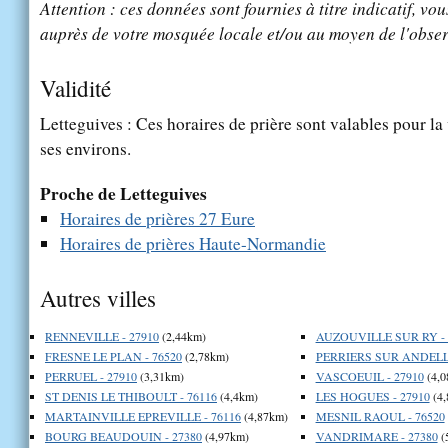
Attention : ces données sont fournies à titre indicatif, vou
auprès de votre mosquée locale et/ou au moyen de l'obser
Validité
Letteguives : Ces horaires de prière sont valables pour la
ses environs.
Proche de Letteguives
Horaires de prières 27 Eure
Horaires de prières Haute-Normandie
Autres villes
RENNEVILLE - 27910
(2,44km)
AUZOUVILLE SUR RY - 
FRESNE LE PLAN - 76520
(2,78km)
PERRIERS SUR ANDELLE
PERRUEL - 27910
(3,31km)
VASCOEUIL - 27910
(4,0
ST DENIS LE THIBOULT - 76116
(4,4km)
LES HOGUES - 27910
(4,
MARTAINVILLE EPREVILLE - 76116
(4,87km)
MESNIL RAOUL - 76520
BOURG BEAUDOUIN - 27380
(4,97km)
VANDRIMARE - 27380
(