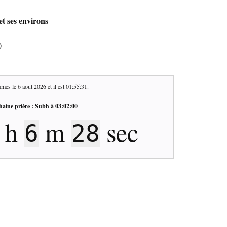
et ses environs
0
mes le
6 août 2026
et il est
01:55:31
.
haine prière :
Subh
à
03:02:00
h
m
sec
6
28