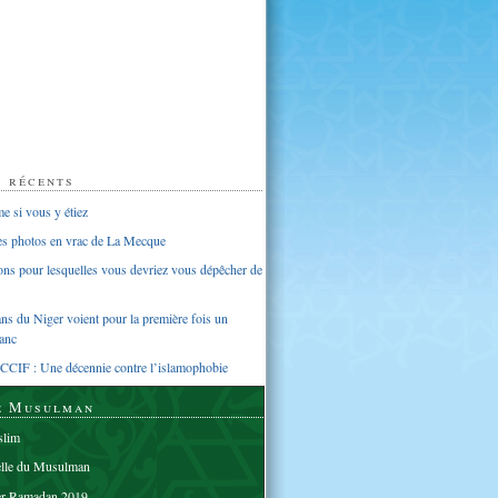
s récents
 si vous y étiez
ues photos en vrac de La Mecque
sons pour lesquelles vous devriez vous dépêcher de
s du Niger voient pour la première fois un
anc
CCIF : Une décennie contre l’islamophobie
e Musulman
lim
elle du Musulman
er Ramadan 2019