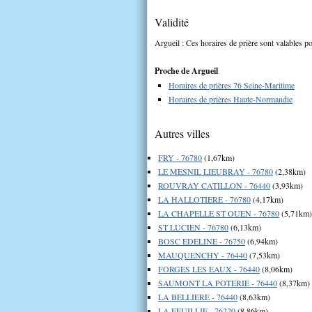
Validité
Argueil : Ces horaires de prière sont valables po
Proche de Argueil
Horaires de prières 76 Seine-Maritime
Horaires de prières Haute-Normandie
Autres villes
FRY - 76780
(1,67km)
LE MESNIL LIEUBRAY - 76780
(2,38km)
ROUVRAY CATILLON - 76440
(3,93km)
LA HALLOTIERE - 76780
(4,17km)
LA CHAPELLE ST OUEN - 76780
(5,71km)
ST LUCIEN - 76780
(6,13km)
BOSC EDELINE - 76750
(6,94km)
MAUQUENCHY - 76440
(7,53km)
FORGES LES EAUX - 76440
(8,06km)
SAUMONT LA POTERIE - 76440
(8,37km)
LA BELLIERE - 76440
(8,63km)
LA FEUILLIE - 76220
(8,86km)