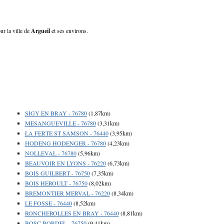
ur la ville de
Argueil
et ses environs.
SIGY EN BRAY - 76780
(1,87km)
MESANGUEVILLE - 76780
(3,31km)
LA FERTE ST SAMSON - 76440
(3,95km)
HODENG HODENGER - 76780
(4,23km)
NOLLEVAL - 76780
(5,96km)
BEAUVOIR EN LYONS - 76220
(6,73km)
BOIS GUILBERT - 76750
(7,35km)
BOIS HEROULT - 76750
(8,02km)
BREMONTIER MERVAL - 76220
(8,34km)
LE FOSSE - 76440
(8,52km)
RONCHEROLLES EN BRAY - 76440
(8,81km)
BOSC BORDEL - 76750
(9,41km)