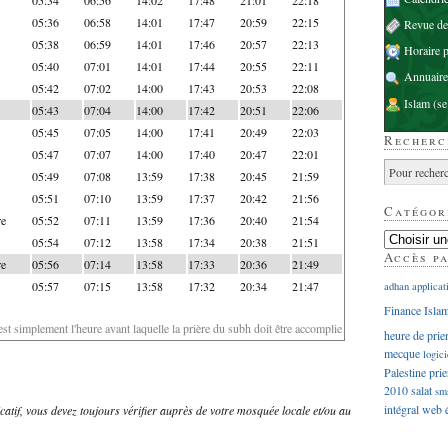
05:36
06:58
14:01
17:47
20:59
22:15
Revue d
05:38
06:59
14:01
17:46
20:57
22:13
Horaire p
05:40
07:01
14:01
17:44
20:55
22:11
Annuaire
05:42
07:02
14:00
17:43
20:53
22:08
Islam
(se
05:43
07:04
14:00
17:42
20:51
22:06
05:45
07:05
14:00
17:41
20:49
22:03
Recherc
05:47
07:07
14:00
17:40
20:47
22:01
05:49
07:08
13:59
17:38
20:45
21:59
05:51
07:10
13:59
17:37
20:42
21:56
Catégor
re
05:52
07:11
13:59
17:36
20:40
21:54
05:54
07:12
13:58
17:34
20:38
21:51
Accès p
re
05:56
07:14
13:58
17:33
20:36
21:49
05:57
07:15
13:58
17:32
20:34
21:47
adhan
applicat
Finance Isla
'est simplement l'heure avant laquelle la prière du subh doit être accomplie
heure de prie
mecque
logici
Palestine
prie
2010
salat
sm
intégral
web
dicatif, vous devez toujours vérifier auprès de votre mosquée locale et/ou au