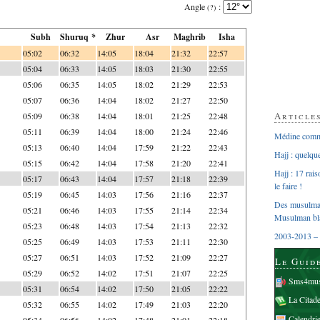
Angle
:
(?)
Subh
Shuruq *
Zhur
Asr
Maghrib
Isha
05:02
06:32
14:05
18:04
21:32
22:57
05:04
06:33
14:05
18:03
21:30
22:55
05:06
06:35
14:05
18:02
21:29
22:53
05:07
06:36
14:04
18:02
21:27
22:50
Article
05:09
06:38
14:04
18:01
21:25
22:48
05:11
06:39
14:04
18:00
21:24
22:46
Médine comme
05:13
06:40
14:04
17:59
21:22
22:43
Hajj : quelq
05:15
06:42
14:04
17:58
21:20
22:41
Hajj : 17 rai
05:17
06:43
14:04
17:57
21:18
22:39
le faire !
05:19
06:45
14:03
17:56
21:16
22:37
Des musulman
05:21
06:46
14:03
17:55
21:14
22:34
Musulman bl
05:23
06:48
14:03
17:54
21:13
22:32
2003-2013 – 
05:25
06:49
14:03
17:53
21:11
22:30
05:27
06:51
14:03
17:52
21:09
22:27
Le Guid
05:29
06:52
14:02
17:51
21:07
22:25
Sms4mus
05:31
06:54
14:02
17:50
21:05
22:22
La Citad
05:32
06:55
14:02
17:49
21:03
22:20
Calendri
05:34
06:56
14:02
17:48
21:01
22:18