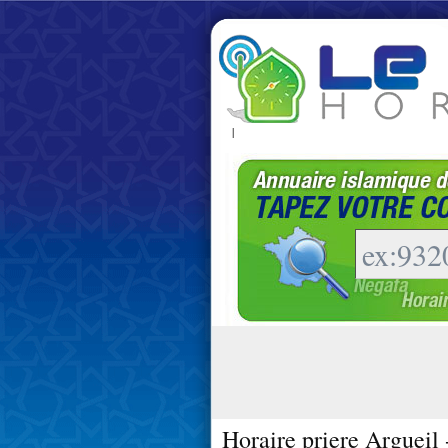
|
Horaire priere Argueil