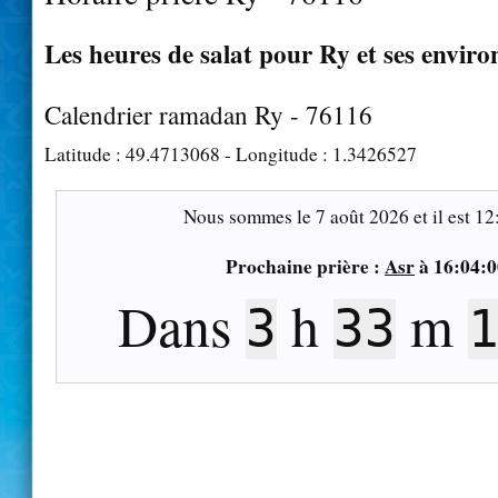
Les heures de salat pour Ry et ses enviro
Calendrier ramadan Ry - 76116
Latitude :
49.4713068
- Longitude :
1.3426527
Nous sommes le
7 août 2026
et il est
12
Prochaine prière :
Asr
à
16:04:0
Dans
h
m
3
33