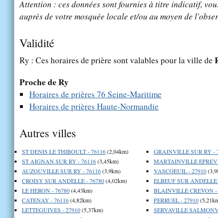
Attention : ces données sont fournies à titre indicatif, vou
auprès de votre mosquée locale et/ou au moyen de l'obser
Validité
Ry : Ces horaires de prière sont valables pour la ville de
Proche de Ry
Horaires de prières 76 Seine-Maritime
Horaires de prières Haute-Normandie
Autres villes
ST DENIS LE THIBOULT - 76116
(2,04km)
GRAINVILLE SUR RY - 
ST AIGNAN SUR RY - 76116
(3,45km)
MARTAINVILLE EPREVIL
AUZOUVILLE SUR RY - 76116
(3,9km)
VASCOEUIL - 27910
(3,9
CROISY SUR ANDELLE - 76780
(4,02km)
ELBEUF SUR ANDELLE -
LE HERON - 76780
(4,43km)
BLAINVILLE CREVON - 
CATENAY - 76116
(4,82km)
PERRUEL - 27910
(5,21k
LETTEGUIVES - 27910
(5,37km)
SERVAVILLE SALMONVI