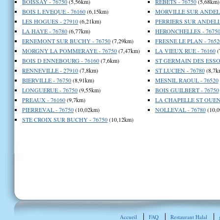
BOISSAY - 76750
(5,56km)
REBETS - 76750
(5,68km)
BOIS L EVEQUE - 76160
(6,15km)
MORVILLE SUR ANDELL
LES HOGUES - 27910
(6,21km)
PERRIERS SUR ANDELLE
LA HAYE - 76780
(6,77km)
HERONCHELLES - 7675
ERNEMONT SUR BUCHY - 76750
(7,29km)
FRESNE LE PLAN - 7652
MORGNY LA POMMERAYE - 76750
(7,47km)
LA VIEUX RUE - 76160
(
BOIS D ENNEBOURG - 76160
(7,6km)
ST GERMAIN DES ESSOU
RENNEVILLE - 27910
(7,8km)
ST LUCIEN - 76780
(8,7k
BIERVILLE - 76750
(8,91km)
MESNIL RAOUL - 76520
LONGUERUE - 76750
(9,55km)
BOIS GUILBERT - 76750
PREAUX - 76160
(9,7km)
LA CHAPELLE ST OUEN 
PIERREVAL - 76750
(10,02km)
NOLLEVAL - 76780
(10,0
STE CROIX SUR BUCHY - 76750
(10,12km)
Accueil
FAQ
Restaurant Halal