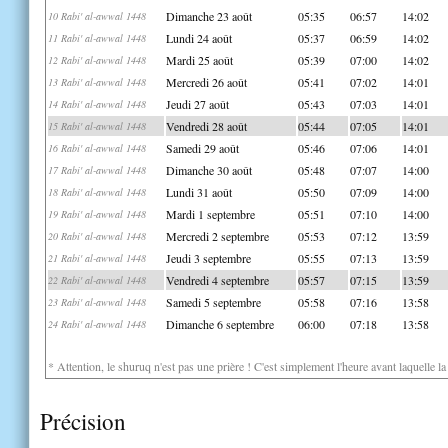
Dimanche 23 août
05:35
06:57
14:02
10 Rabi' al-awwal 1448
Lundi 24 août
05:37
06:59
14:02
11 Rabi' al-awwal 1448
Mardi 25 août
05:39
07:00
14:02
12 Rabi' al-awwal 1448
Mercredi 26 août
05:41
07:02
14:01
13 Rabi' al-awwal 1448
Jeudi 27 août
05:43
07:03
14:01
14 Rabi' al-awwal 1448
Vendredi 28 août
05:44
07:05
14:01
15 Rabi' al-awwal 1448
Samedi 29 août
05:46
07:06
14:01
16 Rabi' al-awwal 1448
Dimanche 30 août
05:48
07:07
14:00
17 Rabi' al-awwal 1448
Lundi 31 août
05:50
07:09
14:00
18 Rabi' al-awwal 1448
Mardi 1 septembre
05:51
07:10
14:00
19 Rabi' al-awwal 1448
Mercredi 2 septembre
05:53
07:12
13:59
20 Rabi' al-awwal 1448
Jeudi 3 septembre
05:55
07:13
13:59
21 Rabi' al-awwal 1448
Vendredi 4 septembre
05:57
07:15
13:59
22 Rabi' al-awwal 1448
Samedi 5 septembre
05:58
07:16
13:58
23 Rabi' al-awwal 1448
Dimanche 6 septembre
06:00
07:18
13:58
24 Rabi' al-awwal 1448
* Attention, le shuruq n'est pas une prière ! C'est simplement l'heure avant laquelle l
Précision