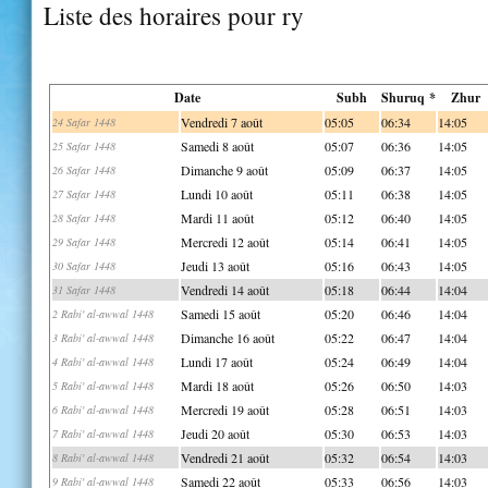
Liste des horaires pour ry
Date
Subh
Shuruq *
Zhur
Vendredi 7 août
05:05
06:34
14:05
24 Safar 1448
Samedi 8 août
05:07
06:36
14:05
25 Safar 1448
Dimanche 9 août
05:09
06:37
14:05
26 Safar 1448
Lundi 10 août
05:11
06:38
14:05
27 Safar 1448
Mardi 11 août
05:12
06:40
14:05
28 Safar 1448
Mercredi 12 août
05:14
06:41
14:05
29 Safar 1448
Jeudi 13 août
05:16
06:43
14:05
30 Safar 1448
Vendredi 14 août
05:18
06:44
14:04
31 Safar 1448
Samedi 15 août
05:20
06:46
14:04
2 Rabi' al-awwal 1448
Dimanche 16 août
05:22
06:47
14:04
3 Rabi' al-awwal 1448
Lundi 17 août
05:24
06:49
14:04
4 Rabi' al-awwal 1448
Mardi 18 août
05:26
06:50
14:03
5 Rabi' al-awwal 1448
Mercredi 19 août
05:28
06:51
14:03
6 Rabi' al-awwal 1448
Jeudi 20 août
05:30
06:53
14:03
7 Rabi' al-awwal 1448
Vendredi 21 août
05:32
06:54
14:03
8 Rabi' al-awwal 1448
Samedi 22 août
05:33
06:56
14:03
9 Rabi' al-awwal 1448