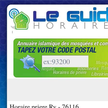
|
Horaire priere Ry - 76116