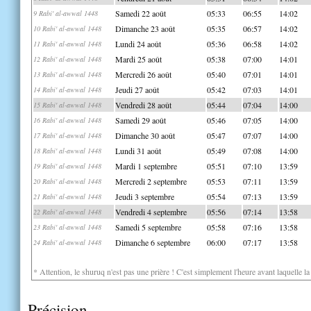
Samedi 22 août
05:33
06:55
14:02
9 Rabi' al-awwal 1448
Dimanche 23 août
05:35
06:57
14:02
10 Rabi' al-awwal 1448
Lundi 24 août
05:36
06:58
14:02
11 Rabi' al-awwal 1448
Mardi 25 août
05:38
07:00
14:01
12 Rabi' al-awwal 1448
Mercredi 26 août
05:40
07:01
14:01
13 Rabi' al-awwal 1448
Jeudi 27 août
05:42
07:03
14:01
14 Rabi' al-awwal 1448
Vendredi 28 août
05:44
07:04
14:00
15 Rabi' al-awwal 1448
Samedi 29 août
05:46
07:05
14:00
16 Rabi' al-awwal 1448
Dimanche 30 août
05:47
07:07
14:00
17 Rabi' al-awwal 1448
Lundi 31 août
05:49
07:08
14:00
18 Rabi' al-awwal 1448
Mardi 1 septembre
05:51
07:10
13:59
19 Rabi' al-awwal 1448
Mercredi 2 septembre
05:53
07:11
13:59
20 Rabi' al-awwal 1448
Jeudi 3 septembre
05:54
07:13
13:59
21 Rabi' al-awwal 1448
Vendredi 4 septembre
05:56
07:14
13:58
22 Rabi' al-awwal 1448
Samedi 5 septembre
05:58
07:16
13:58
23 Rabi' al-awwal 1448
Dimanche 6 septembre
06:00
07:17
13:58
24 Rabi' al-awwal 1448
* Attention, le shuruq n'est pas une prière ! C'est simplement l'heure avant laquelle l
Précision