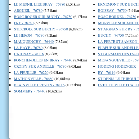
LE MESNIL LIEUBRAY - 76780
(5,51km)
ERNEMONT SUR BUCHY 
ARGUEIL - 76780
(5,71km)
BOISSAY - 76750
(5,91k
BOSC ROGER SUR BUCHY - 76750
(6,17km)
BOSC BORDEL - 76750
(
FRY - 76780
(6,57km)
MORVILLE SUR ANDELL
STE CROIX SUR BUCHY - 76750
(6,89km)
ST AIGNAN SUR RY - 7
LE HERON - 76780
(7,2km)
BUCHY - 76750
(7,75km)
MAUQUENCHY - 76440
(7,82km)
LA FERTE ST SAMSON -
LA HAYE - 76780
(8,05km)
ELBEUF SUR ANDELLE -
CATENAY - 76116
(8,22km)
ST GERMAIN DES ESSOU
RONCHEROLLES EN BRAY - 76440
(8,94km)
MESANGUEVILLE - 767
CROISY SUR ANDELLE - 76780
(9,05km)
HODENG HODENGER - 
LA FEUILLIE - 76220
(9,93km)
RY - 76116
(9,94km)
MATHONVILLE - 76680
(10,08km)
ST DENIS LE THIBOULT 
BLAINVILLE CREVON - 76116
(10,57km)
ESTOUTEVILLE ECALLES
SOMMERY - 76440
(10,62km)