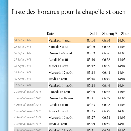
Liste des horaires pour la chapelle st ouen
Date
Subh
Shuruq *
Zhur
Vendredi 7 août
05:04
06:34
14:05
24 Safar 1448
Samedi 8 août
05:06
06:35
14:05
25 Safar 1448
Dimanche 9 août
05:08
06:36
14:05
26 Safar 1448
Lundi 10 août
05:10
06:38
14:05
27 Safar 1448
Mardi 11 août
05:12
06:39
14:04
28 Safar 1448
Mercredi 12 août
05:14
06:41
14:04
29 Safar 1448
Jeudi 13 août
05:16
06:42
14:04
30 Safar 1448
Vendredi 14 août
05:18
06:44
14:04
31 Safar 1448
Samedi 15 août
05:20
06:45
14:04
2 Rabi' al-awwal 1448
Dimanche 16 août
05:21
06:47
14:04
3 Rabi' al-awwal 1448
Lundi 17 août
05:23
06:48
14:03
4 Rabi' al-awwal 1448
Mardi 18 août
05:25
06:49
14:03
5 Rabi' al-awwal 1448
Mercredi 19 août
05:27
06:51
14:03
6 Rabi' al-awwal 1448
Jeudi 20 août
05:29
06:52
14:03
7 Rabi' al-awwal 1448
Vendredi 21 août
05:31
06:54
14:02
8 Rabi' al-awwal 1448