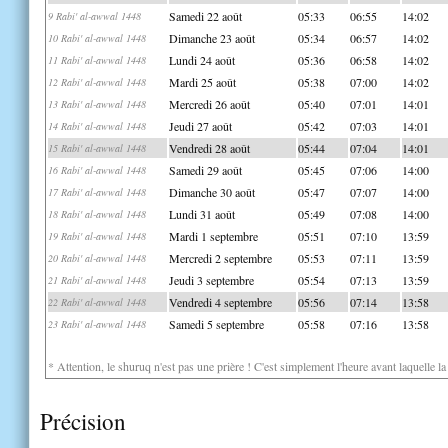
Samedi 22 août
05:33
06:55
14:02
9 Rabi' al-awwal 1448
Dimanche 23 août
05:34
06:57
14:02
10 Rabi' al-awwal 1448
Lundi 24 août
05:36
06:58
14:02
11 Rabi' al-awwal 1448
Mardi 25 août
05:38
07:00
14:02
12 Rabi' al-awwal 1448
Mercredi 26 août
05:40
07:01
14:01
13 Rabi' al-awwal 1448
Jeudi 27 août
05:42
07:03
14:01
14 Rabi' al-awwal 1448
Vendredi 28 août
05:44
07:04
14:01
15 Rabi' al-awwal 1448
Samedi 29 août
05:45
07:06
14:00
16 Rabi' al-awwal 1448
Dimanche 30 août
05:47
07:07
14:00
17 Rabi' al-awwal 1448
Lundi 31 août
05:49
07:08
14:00
18 Rabi' al-awwal 1448
Mardi 1 septembre
05:51
07:10
13:59
19 Rabi' al-awwal 1448
Mercredi 2 septembre
05:53
07:11
13:59
20 Rabi' al-awwal 1448
Jeudi 3 septembre
05:54
07:13
13:59
21 Rabi' al-awwal 1448
Vendredi 4 septembre
05:56
07:14
13:58
22 Rabi' al-awwal 1448
Samedi 5 septembre
05:58
07:16
13:58
23 Rabi' al-awwal 1448
* Attention, le shuruq n'est pas une prière ! C'est simplement l'heure avant laquelle l
Précision