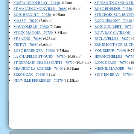
FONTAINE EN BRAY - 76440
(6,4km)
ST MARTIN OSMONVILL
ST MARTIN OMONVILLE - 76680
(6,48km)
BOSC EDELINE - 76750
(
BOIS HEROULT - 76750
(6,63km)
STE CROIX SUR BUCHY 
MASSY - 76270
(7,66km)
ROCQUEMONT - 76680
(
MAUCOMBLE - 76680
(7,9km)
BOIS GUILBERT - 76750
VIEUX MANOIR - 76750
(8,84km)
ROUVRAY CATILLON - 
ST SAENS - 76680
(9,33km)
ESCLAVELLES - 76270
(9
CRITOT - 76680
(9,66km)
ERNEMONT SUR BUCHY 
BOSC BERENGER - 76680
(9,73km)
YQUEBEUF - 76690
(9,7
LA CHAPELLE ST OUEN - 76780
(10,08km)
HERONCHELLES - 7675
ST GERMAIN DES ESSOURTS - 76750
(10,44km)
LONGUERUE - 76750
(10
BEAUBEC LA ROSIERE - 76440
(10,91km)
MESNIL MAUGER - 764
SERQUEUX - 76440
(11km)
SIGY EN BRAY - 76780
(
NEUVILLE FERRIERES - 76270
(11,28km)