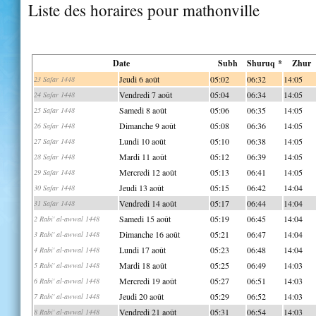
Liste des horaires pour mathonville
Date
Subh
Shuruq *
Zhur
Jeudi 6 août
05:02
06:32
14:05
23 Safar 1448
Vendredi 7 août
05:04
06:34
14:05
24 Safar 1448
Samedi 8 août
05:06
06:35
14:05
25 Safar 1448
Dimanche 9 août
05:08
06:36
14:05
26 Safar 1448
Lundi 10 août
05:10
06:38
14:05
27 Safar 1448
Mardi 11 août
05:12
06:39
14:05
28 Safar 1448
Mercredi 12 août
05:13
06:41
14:05
29 Safar 1448
Jeudi 13 août
05:15
06:42
14:04
30 Safar 1448
Vendredi 14 août
05:17
06:44
14:04
31 Safar 1448
Samedi 15 août
05:19
06:45
14:04
2 Rabi' al-awwal 1448
Dimanche 16 août
05:21
06:47
14:04
3 Rabi' al-awwal 1448
Lundi 17 août
05:23
06:48
14:04
4 Rabi' al-awwal 1448
Mardi 18 août
05:25
06:49
14:03
5 Rabi' al-awwal 1448
Mercredi 19 août
05:27
06:51
14:03
6 Rabi' al-awwal 1448
Jeudi 20 août
05:29
06:52
14:03
7 Rabi' al-awwal 1448
Vendredi 21 août
05:31
06:54
14:03
8 Rabi' al-awwal 1448