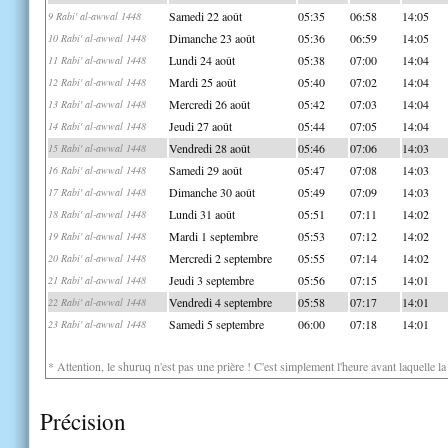
Samedi 22 août
05:35
06:58
14:05
9 Rabi' al-awwal 1448
Dimanche 23 août
05:36
06:59
14:05
10 Rabi' al-awwal 1448
Lundi 24 août
05:38
07:00
14:04
11 Rabi' al-awwal 1448
Mardi 25 août
05:40
07:02
14:04
12 Rabi' al-awwal 1448
Mercredi 26 août
05:42
07:03
14:04
13 Rabi' al-awwal 1448
Jeudi 27 août
05:44
07:05
14:04
14 Rabi' al-awwal 1448
Vendredi 28 août
05:46
07:06
14:03
15 Rabi' al-awwal 1448
Samedi 29 août
05:47
07:08
14:03
16 Rabi' al-awwal 1448
Dimanche 30 août
05:49
07:09
14:03
17 Rabi' al-awwal 1448
Lundi 31 août
05:51
07:11
14:02
18 Rabi' al-awwal 1448
Mardi 1 septembre
05:53
07:12
14:02
19 Rabi' al-awwal 1448
Mercredi 2 septembre
05:55
07:14
14:02
20 Rabi' al-awwal 1448
Jeudi 3 septembre
05:56
07:15
14:01
21 Rabi' al-awwal 1448
Vendredi 4 septembre
05:58
07:17
14:01
22 Rabi' al-awwal 1448
Samedi 5 septembre
06:00
07:18
14:01
23 Rabi' al-awwal 1448
* Attention, le shuruq n'est pas une prière ! C'est simplement l'heure avant laquelle l
Précision