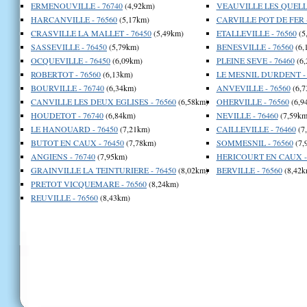
ERMENOUVILLE - 76740
(4,92km)
VEAUVILLE LES QUELLE
HARCANVILLE - 76560
(5,17km)
CARVILLE POT DE FER -
CRASVILLE LA MALLET - 76450
(5,49km)
ETALLEVILLE - 76560
(5
SASSEVILLE - 76450
(5,79km)
BENESVILLE - 76560
(6,
OCQUEVILLE - 76450
(6,09km)
PLEINE SEVE - 76460
(6,
ROBERTOT - 76560
(6,13km)
LE MESNIL DURDENT - 
BOURVILLE - 76740
(6,34km)
ANVEVILLE - 76560
(6,7
CANVILLE LES DEUX EGLISES - 76560
(6,58km)
OHERVILLE - 76560
(6,9
HOUDETOT - 76740
(6,84km)
NEVILLE - 76460
(7,59km
LE HANOUARD - 76450
(7,21km)
CAILLEVILLE - 76460
(7
BUTOT EN CAUX - 76450
(7,78km)
SOMMESNIL - 76560
(7,
ANGIENS - 76740
(7,95km)
HERICOURT EN CAUX - 
GRAINVILLE LA TEINTURIERE - 76450
(8,02km)
BERVILLE - 76560
(8,42k
PRETOT VICQUEMARE - 76560
(8,24km)
REUVILLE - 76560
(8,43km)