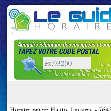
|
Horaire priere Hautot l auvray - 764