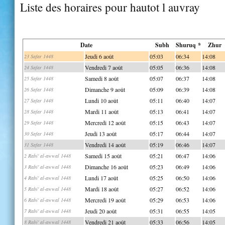
Liste des horaires pour hautot l auvray
Date
Subh
Shuruq *
Zhur
Jeudi 6 août
05:03
06:34
14:08
23 Safar 1448
Vendredi 7 août
05:05
06:36
14:08
24 Safar 1448
Samedi 8 août
05:07
06:37
14:08
25 Safar 1448
Dimanche 9 août
05:09
06:39
14:08
26 Safar 1448
Lundi 10 août
05:11
06:40
14:07
27 Safar 1448
Mardi 11 août
05:13
06:41
14:07
28 Safar 1448
Mercredi 12 août
05:15
06:43
14:07
29 Safar 1448
Jeudi 13 août
05:17
06:44
14:07
30 Safar 1448
Vendredi 14 août
05:19
06:46
14:07
31 Safar 1448
Samedi 15 août
05:21
06:47
14:06
2 Rabi' al-awwal 1448
Dimanche 16 août
05:23
06:49
14:06
3 Rabi' al-awwal 1448
Lundi 17 août
05:25
06:50
14:06
4 Rabi' al-awwal 1448
Mardi 18 août
05:27
06:52
14:06
5 Rabi' al-awwal 1448
Mercredi 19 août
05:29
06:53
14:06
6 Rabi' al-awwal 1448
Jeudi 20 août
05:31
06:55
14:05
7 Rabi' al-awwal 1448
Vendredi 21 août
05:33
06:56
14:05
8 Rabi' al-awwal 1448