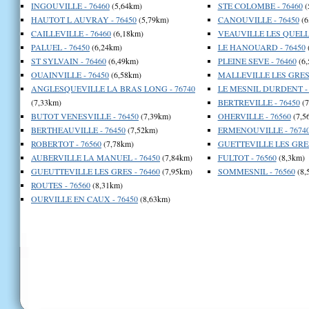
INGOUVILLE - 76460
(5,64km)
STE COLOMBE - 76460
(
HAUTOT L AUVRAY - 76450
(5,79km)
CANOUVILLE - 76450
(6
CAILLEVILLE - 76460
(6,18km)
VEAUVILLE LES QUELLE
PALUEL - 76450
(6,24km)
LE HANOUARD - 76450
ST SYLVAIN - 76460
(6,49km)
PLEINE SEVE - 76460
(6,
OUAINVILLE - 76450
(6,58km)
MALLEVILLE LES GRES 
ANGLESQUEVILLE LA BRAS LONG - 76740
LE MESNIL DURDENT - 
(7,33km)
BERTREVILLE - 76450
(7
BUTOT VENESVILLE - 76450
(7,39km)
OHERVILLE - 76560
(7,5
BERTHEAUVILLE - 76450
(7,52km)
ERMENOUVILLE - 7674
ROBERTOT - 76560
(7,78km)
GUETTEVILLE LES GRES
AUBERVILLE LA MANUEL - 76450
(7,84km)
FULTOT - 76560
(8,3km)
GUEUTTEVILLE LES GRES - 76460
(7,95km)
SOMMESNIL - 76560
(8,
ROUTES - 76560
(8,31km)
OURVILLE EN CAUX - 76450
(8,63km)