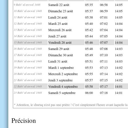
Samedi 22 août
05:35
06:58
14:05
9 Rabi' al-awwal 1448
Dimanche 23 août
05:37
06:59
14:05
10 Rabi' al-awwal 1448
Lundi 24 août
05:38
07:01
14:05
11 Rabi' al-awwal 1448
Mardi 25 août
05:40
07:02
14:04
12 Rabi' al-awwal 1448
Mercredi 26 août
05:42
07:04
14:04
13 Rabi' al-awwal 1448
Jeudi 27 août
05:44
07:05
14:04
14 Rabi' al-awwal 1448
Vendredi 28 août
05:46
07:07
14:04
15 Rabi' al-awwal 1448
Samedi 29 août
05:48
07:08
14:03
16 Rabi' al-awwal 1448
Dimanche 30 août
05:49
07:10
14:03
17 Rabi' al-awwal 1448
Lundi 31 août
05:51
07:11
14:03
18 Rabi' al-awwal 1448
Mardi 1 septembre
05:53
07:13
14:02
19 Rabi' al-awwal 1448
Mercredi 2 septembre
05:55
07:14
14:02
20 Rabi' al-awwal 1448
Jeudi 3 septembre
05:57
07:15
14:02
21 Rabi' al-awwal 1448
Vendredi 4 septembre
05:58
07:17
14:01
22 Rabi' al-awwal 1448
Samedi 5 septembre
06:00
07:18
14:01
23 Rabi' al-awwal 1448
* Attention, le shuruq n'est pas une prière ! C'est simplement l'heure avant laquelle l
Précision