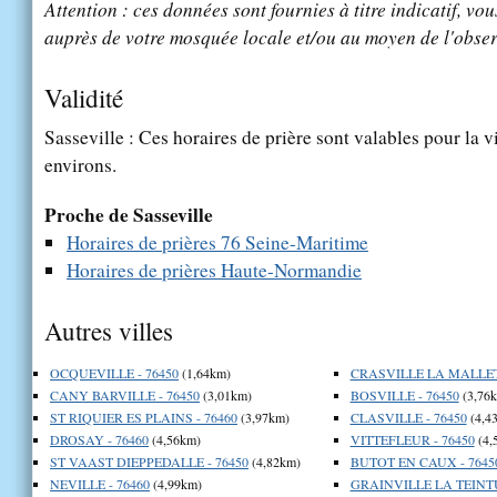
Attention : ces données sont fournies à titre indicatif, vou
auprès de votre mosquée locale et/ou au moyen de l'obser
Validité
Sasseville : Ces horaires de prière sont valables pour la v
environs.
Proche de Sasseville
Horaires de prières 76 Seine-Maritime
Horaires de prières Haute-Normandie
Autres villes
OCQUEVILLE - 76450
(1,64km)
CRASVILLE LA MALLET 
CANY BARVILLE - 76450
(3,01km)
BOSVILLE - 76450
(3,76
ST RIQUIER ES PLAINS - 76460
(3,97km)
CLASVILLE - 76450
(4,4
DROSAY - 76460
(4,56km)
VITTEFLEUR - 76450
(4,
ST VAAST DIEPPEDALLE - 76450
(4,82km)
BUTOT EN CAUX - 7645
NEVILLE - 76460
(4,99km)
GRAINVILLE LA TEINTU