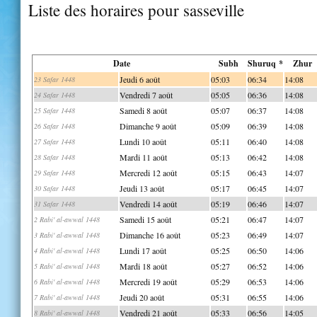
Liste des horaires pour sasseville
Date
Subh
Shuruq *
Zhur
Jeudi 6 août
05:03
06:34
14:08
23 Safar 1448
Vendredi 7 août
05:05
06:36
14:08
24 Safar 1448
Samedi 8 août
05:07
06:37
14:08
25 Safar 1448
Dimanche 9 août
05:09
06:39
14:08
26 Safar 1448
Lundi 10 août
05:11
06:40
14:08
27 Safar 1448
Mardi 11 août
05:13
06:42
14:08
28 Safar 1448
Mercredi 12 août
05:15
06:43
14:07
29 Safar 1448
Jeudi 13 août
05:17
06:45
14:07
30 Safar 1448
Vendredi 14 août
05:19
06:46
14:07
31 Safar 1448
Samedi 15 août
05:21
06:47
14:07
2 Rabi' al-awwal 1448
Dimanche 16 août
05:23
06:49
14:07
3 Rabi' al-awwal 1448
Lundi 17 août
05:25
06:50
14:06
4 Rabi' al-awwal 1448
Mardi 18 août
05:27
06:52
14:06
5 Rabi' al-awwal 1448
Mercredi 19 août
05:29
06:53
14:06
6 Rabi' al-awwal 1448
Jeudi 20 août
05:31
06:55
14:06
7 Rabi' al-awwal 1448
Vendredi 21 août
05:33
06:56
14:05
8 Rabi' al-awwal 1448