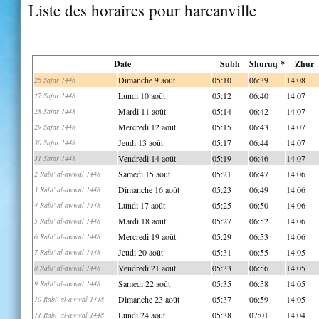
Liste des horaires pour harcanville
Date
Subh
Shuruq *
Zhur
Dimanche 9 août
05:10
06:39
14:08
26 Safar 1448
Lundi 10 août
05:12
06:40
14:07
27 Safar 1448
Mardi 11 août
05:14
06:42
14:07
28 Safar 1448
Mercredi 12 août
05:15
06:43
14:07
29 Safar 1448
Jeudi 13 août
05:17
06:44
14:07
30 Safar 1448
Vendredi 14 août
05:19
06:46
14:07
31 Safar 1448
Samedi 15 août
05:21
06:47
14:06
2 Rabi' al-awwal 1448
Dimanche 16 août
05:23
06:49
14:06
3 Rabi' al-awwal 1448
Lundi 17 août
05:25
06:50
14:06
4 Rabi' al-awwal 1448
Mardi 18 août
05:27
06:52
14:06
5 Rabi' al-awwal 1448
Mercredi 19 août
05:29
06:53
14:06
6 Rabi' al-awwal 1448
Jeudi 20 août
05:31
06:55
14:05
7 Rabi' al-awwal 1448
Vendredi 21 août
05:33
06:56
14:05
8 Rabi' al-awwal 1448
Samedi 22 août
05:35
06:58
14:05
9 Rabi' al-awwal 1448
Dimanche 23 août
05:37
06:59
14:05
10 Rabi' al-awwal 1448
Lundi 24 août
05:38
07:01
14:04
11 Rabi' al-awwal 1448