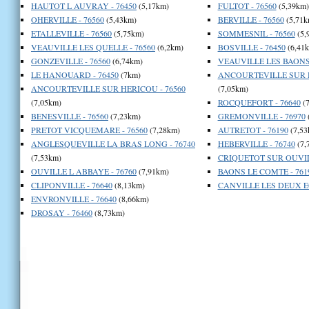
HAUTOT L AUVRAY - 76450
(5,17km)
FULTOT - 76560
(5,39km)
OHERVILLE - 76560
(5,43km)
BERVILLE - 76560
(5,71k
ETALLEVILLE - 76560
(5,75km)
SOMMESNIL - 76560
(5,
VEAUVILLE LES QUELLE - 76560
(6,2km)
BOSVILLE - 76450
(6,41
GONZEVILLE - 76560
(6,74km)
VEAUVILLE LES BAONS 
LE HANOUARD - 76450
(7km)
ANCOURTEVILLE SUR H
ANCOURTEVILLE SUR HERICOU - 76560
(7,05km)
(7,05km)
ROCQUEFORT - 76640
(7
BENESVILLE - 76560
(7,23km)
GREMONVILLE - 76970
PRETOT VICQUEMARE - 76560
(7,28km)
AUTRETOT - 76190
(7,53
ANGLESQUEVILLE LA BRAS LONG - 76740
HEBERVILLE - 76740
(7,
(7,53km)
CRIQUETOT SUR OUVILL
OUVILLE L ABBAYE - 76760
(7,91km)
BAONS LE COMTE - 761
CLIPONVILLE - 76640
(8,13km)
CANVILLE LES DEUX EG
ENVRONVILLE - 76640
(8,66km)
DROSAY - 76460
(8,73km)