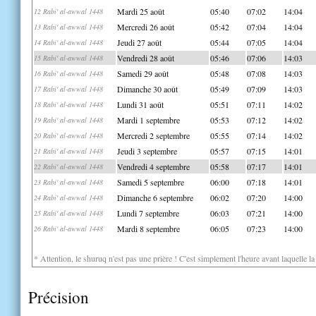
Mardi 25 août
05:40
07:02
14:04
12 Rabi' al-awwal 1448
Mercredi 26 août
05:42
07:04
14:04
13 Rabi' al-awwal 1448
Jeudi 27 août
05:44
07:05
14:04
14 Rabi' al-awwal 1448
Vendredi 28 août
05:46
07:06
14:03
15 Rabi' al-awwal 1448
Samedi 29 août
05:48
07:08
14:03
16 Rabi' al-awwal 1448
Dimanche 30 août
05:49
07:09
14:03
17 Rabi' al-awwal 1448
Lundi 31 août
05:51
07:11
14:02
18 Rabi' al-awwal 1448
Mardi 1 septembre
05:53
07:12
14:02
19 Rabi' al-awwal 1448
Mercredi 2 septembre
05:55
07:14
14:02
20 Rabi' al-awwal 1448
Jeudi 3 septembre
05:57
07:15
14:01
21 Rabi' al-awwal 1448
Vendredi 4 septembre
05:58
07:17
14:01
22 Rabi' al-awwal 1448
Samedi 5 septembre
06:00
07:18
14:01
23 Rabi' al-awwal 1448
Dimanche 6 septembre
06:02
07:20
14:00
24 Rabi' al-awwal 1448
Lundi 7 septembre
06:03
07:21
14:00
25 Rabi' al-awwal 1448
Mardi 8 septembre
06:05
07:23
14:00
26 Rabi' al-awwal 1448
* Attention, le shuruq n'est pas une prière ! C'est simplement l'heure avant laquelle l
Précision