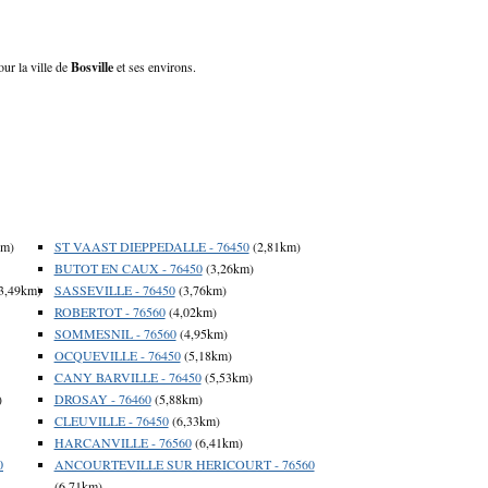
our la ville de
Bosville
et ses environs.
km)
ST VAAST DIEPPEDALLE - 76450
(2,81km)
BUTOT EN CAUX - 76450
(3,26km)
3,49km)
SASSEVILLE - 76450
(3,76km)
ROBERTOT - 76560
(4,02km)
SOMMESNIL - 76560
(4,95km)
OCQUEVILLE - 76450
(5,18km)
CANY BARVILLE - 76450
(5,53km)
)
DROSAY - 76460
(5,88km)
CLEUVILLE - 76450
(6,33km)
HARCANVILLE - 76560
(6,41km)
0
ANCOURTEVILLE SUR HERICOURT - 76560
(6,71km)