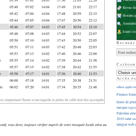
05:40
07:02
14:04
17:49
21:01
22:17
Revue d
05:42
07:04
14:04
17:48
20:59
22:15
Horaire p
05:44
07:05
14:04
17:47
20:56
22:12
Annuaire
05:46
07:07
14:03
17:45
20:54
22:10
Islam
(se
05:48
07:08
14:03
17:44
20:52
22:07
05:50
07:10
14:03
17:43
20:50
22:05
Recherc
05:51
07:11
14:03
17:42
20:48
22:03
05:53
07:13
14:02
17:40
20:46
22:00
e
05:55
07:14
14:02
17:39
20:44
21:58
Catégor
05:57
07:15
14:02
17:38
20:42
21:55
e
05:58
07:17
14:01
17:36
20:40
21:53
Accès p
06:00
07:18
14:01
17:35
20:38
21:51
re
06:02
07:20
14:01
17:34
20:35
21:48
adhan
applicat
Finance Isla
'est simplement l'heure avant laquelle la prière du subh doit être accomplie
heure de prie
mecque
logici
Palestine
prie
2010
salat
sm
intégral
web
dicatif, vous devez toujours vérifier auprès de votre mosquée locale et/ou au