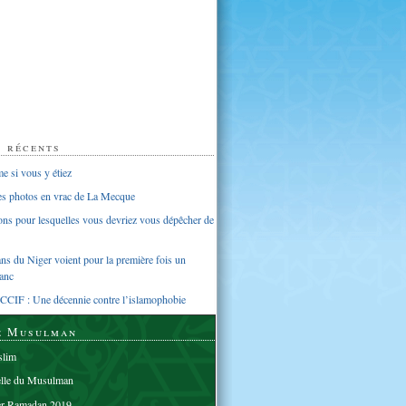
s récents
 si vous y étiez
ues photos en vrac de La Mecque
sons pour lesquelles vous devriez vous dépêcher de
s du Niger voient pour la première fois un
anc
CCIF : Une décennie contre l’islamophobie
e Musulman
lim
elle du Musulman
er Ramadan 2019