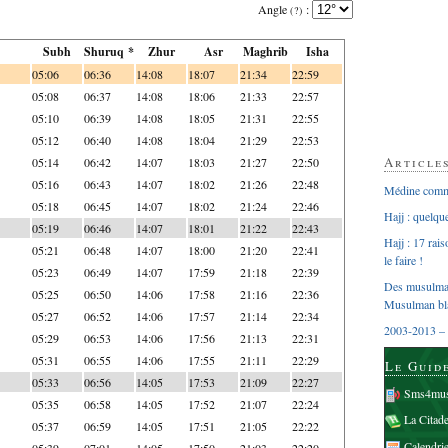
Angle
:
(?)
Subh
Shuruq *
Zhur
Asr
Maghrib
Isha
05:06
06:36
14:08
18:07
21:34
22:59
05:08
06:37
14:08
18:06
21:33
22:57
05:10
06:39
14:08
18:05
21:31
22:55
05:12
06:40
14:08
18:04
21:29
22:53
Article
05:14
06:42
14:07
18:03
21:27
22:50
05:16
06:43
14:07
18:02
21:26
22:48
Médine comme
05:18
06:45
14:07
18:02
21:24
22:46
Hajj : quelq
05:19
06:46
14:07
18:01
21:22
22:43
Hajj : 17 rai
05:21
06:48
14:07
18:00
21:20
22:41
le faire !
05:23
06:49
14:07
17:59
21:18
22:39
Des musulman
05:25
06:50
14:06
17:58
21:16
22:36
Musulman bl
05:27
06:52
14:06
17:57
21:14
22:34
2003-2013 – 
05:29
06:53
14:06
17:56
21:13
22:31
05:31
06:55
14:06
17:55
21:11
22:29
Le Guid
05:33
06:56
14:05
17:53
21:09
22:27
Sms4mus
05:35
06:58
14:05
17:52
21:07
22:24
La Citad
05:37
06:59
14:05
17:51
21:05
22:22
Calendri
05:39
07:01
14:05
17:50
21:03
22:20