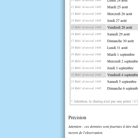
Mardi 25 août
12 Rabi' al-awwal 1448
Mercredi 26 août
13 Rabi' al-awwal 1448
Jeudi 27 août
14 Rabi' al-awwal 1448
Vendredi 28 août
15 Rabi' al-awwal 1448
Samedi 29 août
16 Rabi' al-awwal 1448
Dimanche 30 août
17 Rabi' al-awwal 1448
Lundi 31 août
18 Rabi' al-awwal 1448
Mardi 1 septembre
19 Rabi' al-awwal 1448
Mercredi 2 septembr
20 Rabi' al-awwal 1448
Jeudi 3 septembre
21 Rabi' al-awwal 1448
Vendredi 4 septembr
22 Rabi' al-awwal 1448
Samedi 5 septembre
23 Rabi' al-awwal 1448
Dimanche 6 septemb
24 Rabi' al-awwal 1448
* Attention, le shuruq n'est pas une prière ! C
Précision
Attention : ces données sont fournies à titre in
moyen de l'observation.