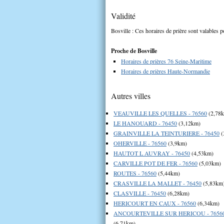
Validité
Bosville : Ces horaires de prière sont valables p
Proche de Bosville
Horaires de prières 76 Seine-Maritime
Horaires de prières Haute-Normandie
Autres villes
VEAUVILLE LES QUELLES - 76560
(2,78
LE HANOUARD - 76450
(3,12km)
GRAINVILLE LA TEINTURIERE - 76450
(
OHERVILLE - 76560
(3,9km)
HAUTOT L AUVRAY - 76450
(4,53km)
CARVILLE POT DE FER - 76560
(5,03km)
ROUTES - 76560
(5,44km)
CRASVILLE LA MALLET - 76450
(5,83km
CLASVILLE - 76450
(6,28km)
HERICOURT EN CAUX - 76560
(6,34km)
ANCOURTEVILLE SUR HERICOU - 7656
(6,71km)