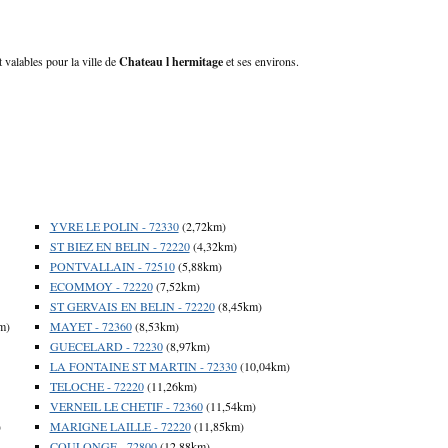
 valables pour la ville de
Chateau l hermitage
et ses environs.
YVRE LE POLIN - 72330
(2,72km)
ST BIEZ EN BELIN - 72220
(4,32km)
PONTVALLAIN - 72510
(5,88km)
ECOMMOY - 72220
(7,52km)
ST GERVAIS EN BELIN - 72220
(8,45km)
m)
MAYET - 72360
(8,53km)
GUECELARD - 72230
(8,97km)
LA FONTAINE ST MARTIN - 72330
(10,04km)
TELOCHE - 72220
(11,26km)
VERNEIL LE CHETIF - 72360
(11,54km)
)
MARIGNE LAILLE - 72220
(11,85km)
COULONGE - 72800
(12,88km)