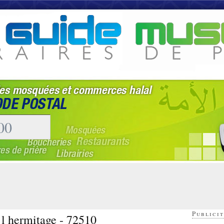
Publicit
 l hermitage - 72510