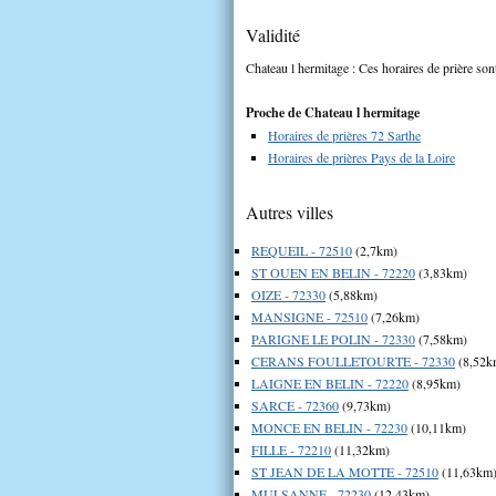
Validité
Chateau l hermitage : Ces horaires de prière sont
Proche de Chateau l hermitage
Horaires de prières 72 Sarthe
Horaires de prières Pays de la Loire
Autres villes
REQUEIL - 72510
(2,7km)
ST OUEN EN BELIN - 72220
(3,83km)
OIZE - 72330
(5,88km)
MANSIGNE - 72510
(7,26km)
PARIGNE LE POLIN - 72330
(7,58km)
CERANS FOULLETOURTE - 72330
(8,52k
LAIGNE EN BELIN - 72220
(8,95km)
SARCE - 72360
(9,73km)
MONCE EN BELIN - 72230
(10,11km)
FILLE - 72210
(11,32km)
ST JEAN DE LA MOTTE - 72510
(11,63km
MULSANNE - 72230
(12,43km)