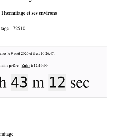
l hermitage et ses environs
itage - 72510
mes le
9 août 2026
et il est
10:26:48
.
haine prière :
Zuhr
à
12:10:00
h
m
sec
43
11
rmitage