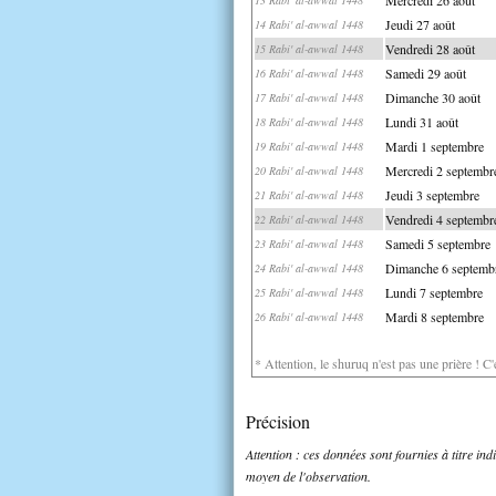
Jeudi 27 août
14 Rabi' al-awwal 1448
Vendredi 28 août
15 Rabi' al-awwal 1448
Samedi 29 août
16 Rabi' al-awwal 1448
Dimanche 30 août
17 Rabi' al-awwal 1448
Lundi 31 août
18 Rabi' al-awwal 1448
Mardi 1 septembre
19 Rabi' al-awwal 1448
Mercredi 2 septembr
20 Rabi' al-awwal 1448
Jeudi 3 septembre
21 Rabi' al-awwal 1448
Vendredi 4 septembr
22 Rabi' al-awwal 1448
Samedi 5 septembre
23 Rabi' al-awwal 1448
Dimanche 6 septemb
24 Rabi' al-awwal 1448
Lundi 7 septembre
25 Rabi' al-awwal 1448
Mardi 8 septembre
26 Rabi' al-awwal 1448
* Attention, le shuruq n'est pas une prière ! C
Précision
Attention : ces données sont fournies à titre in
moyen de l'observation.