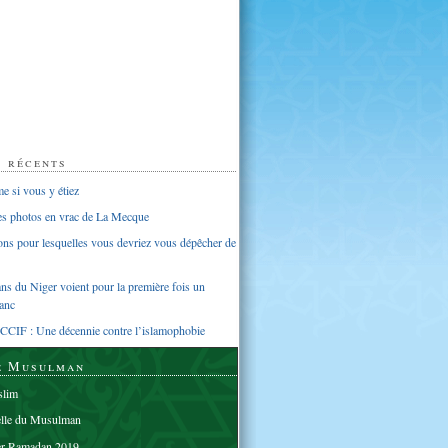
s récents
 si vous y étiez
ues photos en vrac de La Mecque
sons pour lesquelles vous devriez vous dépêcher de
s du Niger voient pour la première fois un
anc
CCIF : Une décennie contre l’islamophobie
e Musulman
lim
elle du Musulman
er Ramadan 2019