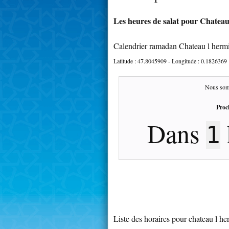
Les heures de salat pour Chateau 
Calendrier ramadan Chateau l herm
Latitude :
47.8045909
- Longitude :
0.1826369
Nous som
Proc
Dans
1
Liste des horaires pour chateau l he