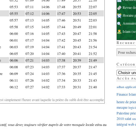
05:53
07:11
14:06
17:48
20:55
22:07
Revue d
05:55
07:12
14:06
17:47
20:53
22:05
Horaire p
05:57
07:13
14:05
17:46
20:51
22:03
Annuaire
05:58
07:15
14:05
17:44
20:49
22:01
Islam
(se
06:00
07:16
14:05
17:43
20:47
21:58
06:01
07:17
14:04
17:42
20:45
21:56
Recherc
e
06:03
07:19
14:04
17:41
20:43
21:54
06:05
07:20
14:04
17:40
20:41
21:52
e
06:06
07:21
14:03
17:38
20:39
21:49
Catégor
06:08
07:23
14:03
17:37
20:37
21:47
re
06:09
07:24
14:03
17:36
20:35
21:45
Accès p
06:11
07:26
14:02
17:34
20:33
21:43
06:12
07:27
14:02
17:33
20:31
21:40
adhan
applicat
Finance Isla
'est simplement l'heure avant laquelle la prière du subh doit être accomplie
heure de prie
mecque
logici
Palestine
prie
2010
salat
sm
intégral
web
dicatif, vous devez toujours vérifier auprès de votre mosquée locale et/ou au