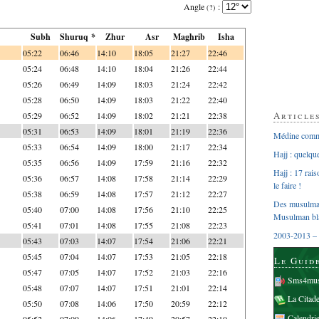
Angle
:
(?)
Subh
Shuruq *
Zhur
Asr
Maghrib
Isha
05:22
06:46
14:10
18:05
21:27
22:46
05:24
06:48
14:10
18:04
21:26
22:44
05:26
06:49
14:09
18:03
21:24
22:42
05:28
06:50
14:09
18:03
21:22
22:40
Article
05:29
06:52
14:09
18:02
21:21
22:38
05:31
06:53
14:09
18:01
21:19
22:36
Médine comme
05:33
06:54
14:09
18:00
21:17
22:34
Hajj : quelq
05:35
06:56
14:09
17:59
21:16
22:32
Hajj : 17 rai
05:36
06:57
14:08
17:58
21:14
22:29
le faire !
05:38
06:59
14:08
17:57
21:12
22:27
Des musulman
05:40
07:00
14:08
17:56
21:10
22:25
Musulman bl
05:41
07:01
14:08
17:55
21:08
22:23
2003-2013 – 
05:43
07:03
14:07
17:54
21:06
22:21
05:45
07:04
14:07
17:53
21:05
22:18
Le Guid
05:47
07:05
14:07
17:52
21:03
22:16
Sms4mus
05:48
07:07
14:07
17:51
21:01
22:14
La Citad
05:50
07:08
14:06
17:50
20:59
22:12
Calendri
05:52
07:09
14:06
17:49
20:57
22:10