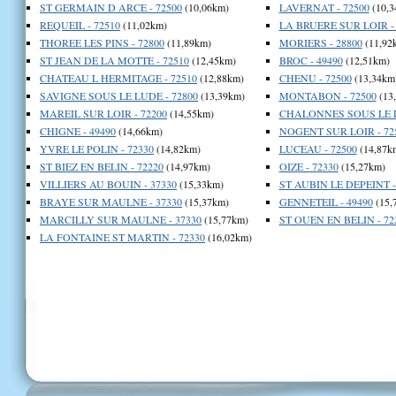
ST GERMAIN D ARCE - 72500
(10,06km)
LAVERNAT - 72500
(10,3
REQUEIL - 72510
(11,02km)
LA BRUERE SUR LOIR - 
THOREE LES PINS - 72800
(11,89km)
MORIERS - 28800
(11,92
ST JEAN DE LA MOTTE - 72510
(12,45km)
BROC - 49490
(12,51km)
CHATEAU L HERMITAGE - 72510
(12,88km)
CHENU - 72500
(13,34km
SAVIGNE SOUS LE LUDE - 72800
(13,39km)
MONTABON - 72500
(13
MAREIL SUR LOIR - 72200
(14,55km)
CHALONNES SOUS LE L
CHIGNE - 49490
(14,66km)
NOGENT SUR LOIR - 72
YVRE LE POLIN - 72330
(14,82km)
LUCEAU - 72500
(14,87k
ST BIEZ EN BELIN - 72220
(14,97km)
OIZE - 72330
(15,27km)
VILLIERS AU BOUIN - 37330
(15,33km)
ST AUBIN LE DEPEINT -
BRAYE SUR MAULNE - 37330
(15,37km)
GENNETEIL - 49490
(15,
MARCILLY SUR MAULNE - 37330
(15,77km)
ST OUEN EN BELIN - 72
LA FONTAINE ST MARTIN - 72330
(16,02km)