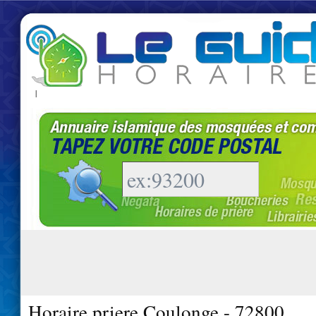
|
Horaire priere Coulonge - 72800