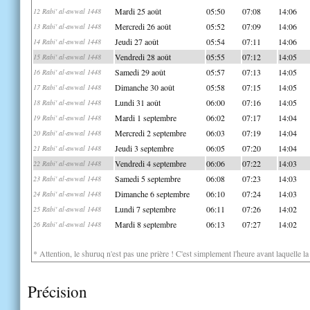
Mardi 25 août
05:50
07:08
14:06
12 Rabi' al-awwal 1448
Mercredi 26 août
05:52
07:09
14:06
13 Rabi' al-awwal 1448
Jeudi 27 août
05:54
07:11
14:06
14 Rabi' al-awwal 1448
Vendredi 28 août
05:55
07:12
14:05
15 Rabi' al-awwal 1448
Samedi 29 août
05:57
07:13
14:05
16 Rabi' al-awwal 1448
Dimanche 30 août
05:58
07:15
14:05
17 Rabi' al-awwal 1448
Lundi 31 août
06:00
07:16
14:05
18 Rabi' al-awwal 1448
Mardi 1 septembre
06:02
07:17
14:04
19 Rabi' al-awwal 1448
Mercredi 2 septembre
06:03
07:19
14:04
20 Rabi' al-awwal 1448
Jeudi 3 septembre
06:05
07:20
14:04
21 Rabi' al-awwal 1448
Vendredi 4 septembre
06:06
07:22
14:03
22 Rabi' al-awwal 1448
Samedi 5 septembre
06:08
07:23
14:03
23 Rabi' al-awwal 1448
Dimanche 6 septembre
06:10
07:24
14:03
24 Rabi' al-awwal 1448
Lundi 7 septembre
06:11
07:26
14:02
25 Rabi' al-awwal 1448
Mardi 8 septembre
06:13
07:27
14:02
26 Rabi' al-awwal 1448
* Attention, le shuruq n'est pas une prière ! C'est simplement l'heure avant laquelle l
Précision