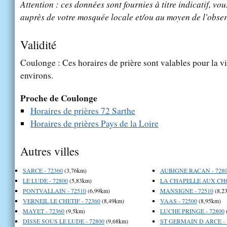
Attention : ces données sont fournies à titre indicatif, vou
auprès de votre mosquée locale et/ou au moyen de l'obser
Validité
Coulonge : Ces horaires de prière sont valables pour la v
environs.
Proche de Coulonge
Horaires de prières 72 Sarthe
Horaires de prières Pays de la Loire
Autres villes
SARCE - 72360
(3,76km)
AUBIGNE RACAN - 7280
LE LUDE - 72800
(5,83km)
LA CHAPELLE AUX CHO
PONTVALLAIN - 72510
(6,99km)
MANSIGNE - 72510
(8,2
VERNEIL LE CHETIF - 72360
(8,49km)
VAAS - 72500
(8,95km)
MAYET - 72360
(9,5km)
LUCHE PRINGE - 72800
DISSE SOUS LE LUDE - 72800
(9,68km)
ST GERMAIN D ARCE - 