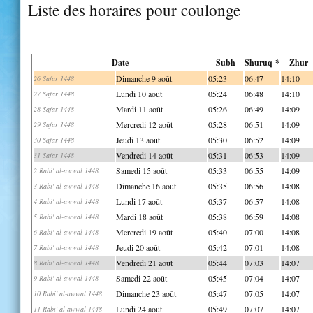
Liste des horaires pour coulonge
Date
Subh
Shuruq *
Zhur
Dimanche 9 août
05:23
06:47
14:10
26 Safar 1448
Lundi 10 août
05:24
06:48
14:10
27 Safar 1448
Mardi 11 août
05:26
06:49
14:09
28 Safar 1448
Mercredi 12 août
05:28
06:51
14:09
29 Safar 1448
Jeudi 13 août
05:30
06:52
14:09
30 Safar 1448
Vendredi 14 août
05:31
06:53
14:09
31 Safar 1448
Samedi 15 août
05:33
06:55
14:09
2 Rabi' al-awwal 1448
Dimanche 16 août
05:35
06:56
14:08
3 Rabi' al-awwal 1448
Lundi 17 août
05:37
06:57
14:08
4 Rabi' al-awwal 1448
Mardi 18 août
05:38
06:59
14:08
5 Rabi' al-awwal 1448
Mercredi 19 août
05:40
07:00
14:08
6 Rabi' al-awwal 1448
Jeudi 20 août
05:42
07:01
14:08
7 Rabi' al-awwal 1448
Vendredi 21 août
05:44
07:03
14:07
8 Rabi' al-awwal 1448
Samedi 22 août
05:45
07:04
14:07
9 Rabi' al-awwal 1448
Dimanche 23 août
05:47
07:05
14:07
10 Rabi' al-awwal 1448
Lundi 24 août
05:49
07:07
14:07
11 Rabi' al-awwal 1448