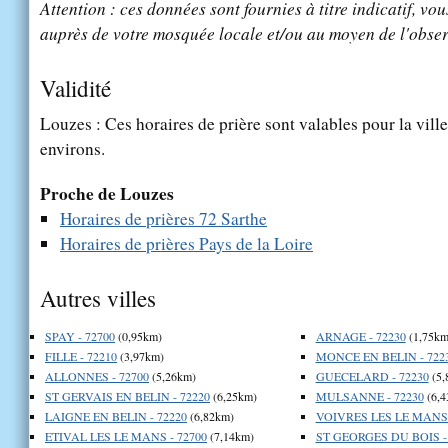
Attention : ces données sont fournies à titre indicatif, vou
auprès de votre mosquée locale et/ou au moyen de l'obser
Validité
Louzes : Ces horaires de prière sont valables pour la vill
environs.
Proche de Louzes
Horaires de prières 72 Sarthe
Horaires de prières Pays de la Loire
Autres villes
SPAY - 72700
(0,95km)
ARNAGE - 72230
(1,75km
FILLE - 72210
(3,97km)
MONCE EN BELIN - 722
ALLONNES - 72700
(5,26km)
GUECELARD - 72230
(5,
ST GERVAIS EN BELIN - 72220
(6,25km)
MULSANNE - 72230
(6,4
LAIGNE EN BELIN - 72220
(6,82km)
VOIVRES LES LE MANS 
ETIVAL LES LE MANS - 72700
(7,14km)
ST GEORGES DU BOIS -