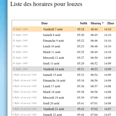
Liste des horaires pour louzes
Date
Subh
Shuruq *
Zhur
Vendredi 7 août
05:18
06:44
14:10
24 Safar 1448
Samedi 8 août
05:20
06:45
14:10
25 Safar 1448
Dimanche 9 août
05:22
06:46
14:10
26 Safar 1448
Lundi 10 août
05:23
06:48
14:10
27 Safar 1448
Mardi 11 août
05:25
06:49
14:10
28 Safar 1448
Mercredi 12 août
05:27
06:50
14:09
29 Safar 1448
Jeudi 13 août
05:29
06:52
14:09
30 Safar 1448
Vendredi 14 août
05:31
06:53
14:09
31 Safar 1448
Samedi 15 août
05:32
06:54
14:09
2 Rabi' al-awwal 1448
Dimanche 16 août
05:34
06:56
14:09
3 Rabi' al-awwal 1448
Lundi 17 août
05:36
06:57
14:08
4 Rabi' al-awwal 1448
Mardi 18 août
05:38
06:58
14:08
5 Rabi' al-awwal 1448
Mercredi 19 août
05:39
07:00
14:08
6 Rabi' al-awwal 1448
Jeudi 20 août
05:41
07:01
14:08
7 Rabi' al-awwal 1448
Vendredi 21 août
05:43
07:02
14:07
8 Rabi' al-awwal 1448
Samedi 22 août
05:44
07:04
14:07
9 Rabi' al-awwal 1448