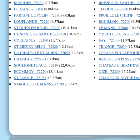
RUAUDIN - 72230
(7,72km)
ROEZE SUR SARTHE - 7
LE MANS - 72100
(8,06km)
TELOCHE - 72220
(8,6km
PARIGNE LE POLIN - 72330
(9,03km)
PRUILLE LE CHETIF - 72
LOUPLANDE - 72210
(9,57km)
ROUILLON - 72700
(9,59
ST OUEN EN BELIN - 72220
(10,41km)
LE MANS - 72000
(10,48
LA SUZE SUR SARTHE - 72210
(10,9km)
YVRE LE POLIN - 72330
COULAINES - 72190
(11,77km)
FAY - 72550
(11,97km)
ST BIEZ EN BELIN - 72220
(12,19km)
TRANGE - 72650
(12,38k
LA CHAPELLE ST AUBIN - 72650
(12,6km)
CERANS FOULLETOURTE
CHANGE - 72560
(12,71km)
BRETTE LES PINS - 7225
SOULIGNE FLACE - 72210
(12,93km)
CHATEAU L HERMITAGE 
ECOMMOY - 72220
(13,11km)
OIZE - 72330
(13,22km)
ST PAVACE - 72190
(13,32km)
CHAUFOUR NOTRE DAME
SARGE LES LE MANS - 72190
(13,6km)