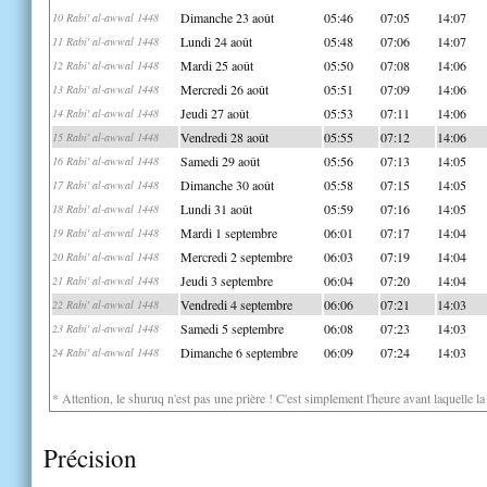
Dimanche 23 août
05:46
07:05
14:07
10 Rabi' al-awwal 1448
Lundi 24 août
05:48
07:06
14:07
11 Rabi' al-awwal 1448
Mardi 25 août
05:50
07:08
14:06
12 Rabi' al-awwal 1448
Mercredi 26 août
05:51
07:09
14:06
13 Rabi' al-awwal 1448
Jeudi 27 août
05:53
07:11
14:06
14 Rabi' al-awwal 1448
Vendredi 28 août
05:55
07:12
14:06
15 Rabi' al-awwal 1448
Samedi 29 août
05:56
07:13
14:05
16 Rabi' al-awwal 1448
Dimanche 30 août
05:58
07:15
14:05
17 Rabi' al-awwal 1448
Lundi 31 août
05:59
07:16
14:05
18 Rabi' al-awwal 1448
Mardi 1 septembre
06:01
07:17
14:04
19 Rabi' al-awwal 1448
Mercredi 2 septembre
06:03
07:19
14:04
20 Rabi' al-awwal 1448
Jeudi 3 septembre
06:04
07:20
14:04
21 Rabi' al-awwal 1448
Vendredi 4 septembre
06:06
07:21
14:03
22 Rabi' al-awwal 1448
Samedi 5 septembre
06:08
07:23
14:03
23 Rabi' al-awwal 1448
Dimanche 6 septembre
06:09
07:24
14:03
24 Rabi' al-awwal 1448
* Attention, le shuruq n'est pas une prière ! C'est simplement l'heure avant laquelle l
Précision