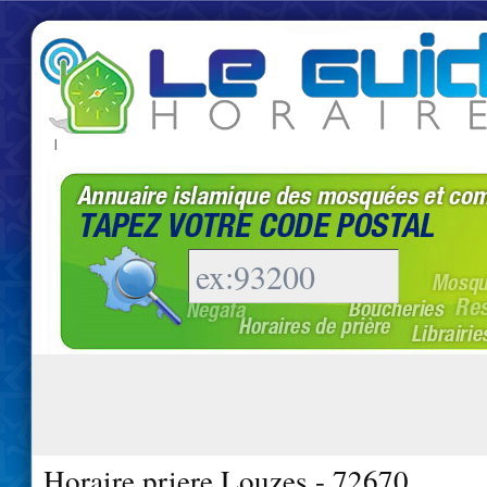
|
Horaire priere Louzes - 72670