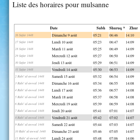
Liste des horaires pour mulsanne
Date
Subh
Shuruq *
Zhur
Dimanche 9 août
05:21
06:46
14:10
26 Safar 1448
Lundi 10 août
05:23
06:47
14:09
27 Safar 1448
Mardi 11 août
05:25
06:49
14:09
28 Safar 1448
Mercredi 12 août
05:27
06:50
14:09
29 Safar 1448
Jeudi 13 août
05:29
06:51
14:09
30 Safar 1448
Vendredi 14 août
05:30
06:53
14:09
31 Safar 1448
Samedi 15 août
05:32
06:54
14:09
2 Rabi' al-awwal 1448
Dimanche 16 août
05:34
06:55
14:08
3 Rabi' al-awwal 1448
Lundi 17 août
05:36
06:57
14:08
4 Rabi' al-awwal 1448
Mardi 18 août
05:37
06:58
14:08
5 Rabi' al-awwal 1448
Mercredi 19 août
05:39
06:59
14:08
6 Rabi' al-awwal 1448
Jeudi 20 août
05:41
07:01
14:07
7 Rabi' al-awwal 1448
Vendredi 21 août
05:42
07:02
14:07
8 Rabi' al-awwal 1448
Samedi 22 août
05:44
07:03
14:07
9 Rabi' al-awwal 1448
Dimanche 23 août
05:46
07:05
14:07
10 Rabi' al-awwal 1448
Lundi 24 août
05:48
07:06
14:06
11 Rabi' al-awwal 1448