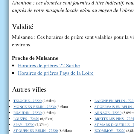
Attention : ces données sont fournies à titre indicatif, vou
auprès de votre mosquée locale et/ou au moyen de l'obser
Validité
Mulsanne : Ces horaires de prière sont valables pour la v
environs.
Proche de Mulsanne
Horaires de prières 72 Sarthe
Horaires de prières Pays de la Loire
Autres villes
TELOCHE - 72220
(2,64km)
LAIGNE EN BELIN - 722
MONCE EN BELIN - 72230
(3,6km)
ST GERVAIS EN BELIN -
RUAUDIN - 72230
(4,24km)
ARNAGE - 72230
(5,09km
LOUZES - 72670
(6,43km)
BRETTE LES PINS - 7225
SPAY - 72700
(7,37km)
ST MARS D OUTILLE - 7
ST OUEN EN BELIN - 72220
(8,68km)
ECOMMOY - 72220
(8,8k