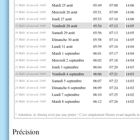
Mardi 25 août
05:49
07:08
14:06
12 Rabi' al-awwal 1448
Mercredi 26 août
05:51
07:09
14:06
13 Rabi' al-awwal 1448
Jeudi 27 août
05:53
07:10
14:06
14 Rabi' al-awwal 1448
Vendredi 28 août
05:54
07:12
14:05
15 Rabi' al-awwal 1448
Samedi 29 août
05:56
07:13
14:05
16 Rabi' al-awwal 1448
Dimanche 30 août
05:58
07:14
14:05
17 Rabi' al-awwal 1448
Lundi 31 août
05:59
07:16
14:04
18 Rabi' al-awwal 1448
Mardi 1 septembre
06:01
07:17
14:04
19 Rabi' al-awwal 1448
Mercredi 2 septembre
06:02
07:18
14:04
20 Rabi' al-awwal 1448
Jeudi 3 septembre
06:04
07:20
14:03
21 Rabi' al-awwal 1448
Vendredi 4 septembre
06:06
07:21
14:03
22 Rabi' al-awwal 1448
Samedi 5 septembre
06:07
07:22
14:03
23 Rabi' al-awwal 1448
Dimanche 6 septembre
06:09
07:24
14:02
24 Rabi' al-awwal 1448
Lundi 7 septembre
06:10
07:25
14:02
25 Rabi' al-awwal 1448
Mardi 8 septembre
06:12
07:26
14:02
26 Rabi' al-awwal 1448
* Attention, le shuruq n'est pas une prière ! C'est simplement l'heure avant laquelle l
Précision