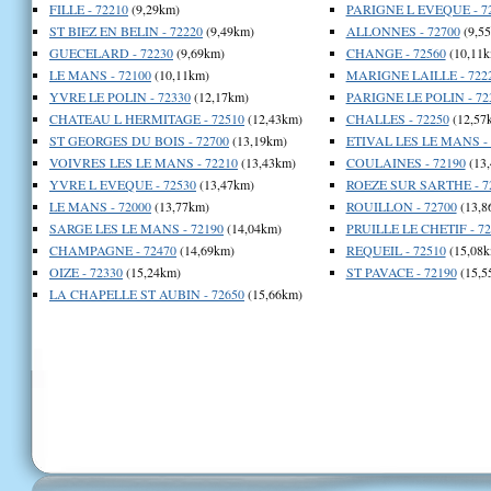
FILLE - 72210
(9,29km)
PARIGNE L EVEQUE - 7
ST BIEZ EN BELIN - 72220
(9,49km)
ALLONNES - 72700
(9,5
GUECELARD - 72230
(9,69km)
CHANGE - 72560
(10,11k
LE MANS - 72100
(10,11km)
MARIGNE LAILLE - 722
YVRE LE POLIN - 72330
(12,17km)
PARIGNE LE POLIN - 72
CHATEAU L HERMITAGE - 72510
(12,43km)
CHALLES - 72250
(12,57
ST GEORGES DU BOIS - 72700
(13,19km)
ETIVAL LES LE MANS - 
VOIVRES LES LE MANS - 72210
(13,43km)
COULAINES - 72190
(13
YVRE L EVEQUE - 72530
(13,47km)
ROEZE SUR SARTHE - 7
LE MANS - 72000
(13,77km)
ROUILLON - 72700
(13,8
SARGE LES LE MANS - 72190
(14,04km)
PRUILLE LE CHETIF - 72
CHAMPAGNE - 72470
(14,69km)
REQUEIL - 72510
(15,08k
OIZE - 72330
(15,24km)
ST PAVACE - 72190
(15,5
LA CHAPELLE ST AUBIN - 72650
(15,66km)