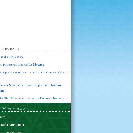
s récents
 si vous y étiez
ues photos en vrac de La Mecque
sons pour lesquelles vous devriez vous dépêcher de
s du Niger voient pour la première fois un
anc
CCIF : Une décennie contre l’islamophobie
e Musulman
lim
elle du Musulman
er Ramadan 2019