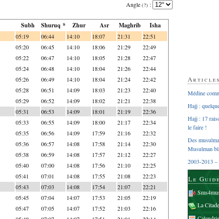
Angle
:
(?)
Subh
Shuruq *
Zhur
Asr
Maghrib
Isha
05:19
06:44
14:10
18:07
21:31
22:51
05:20
06:45
14:10
18:06
21:29
22:49
05:22
06:47
14:10
18:05
21:28
22:47
05:24
06:48
14:10
18:04
21:26
22:44
Article
05:26
06:49
14:10
18:04
21:24
22:42
05:28
06:51
14:09
18:03
21:23
22:40
Médine comme
05:29
06:52
14:09
18:02
21:21
22:38
Hajj : quelq
05:31
06:53
14:09
18:01
21:19
22:36
Hajj : 17 rai
05:33
06:55
14:09
18:00
21:17
22:34
le faire !
05:35
06:56
14:09
17:59
21:16
22:32
Des musulman
05:36
06:57
14:08
17:58
21:14
22:30
Musulman bl
05:38
06:59
14:08
17:57
21:12
22:27
2003-2013 – 
05:40
07:00
14:08
17:56
21:10
22:25
05:41
07:01
14:08
17:55
21:08
22:23
Le Guid
05:43
07:03
14:08
17:54
21:07
22:21
Sms4mus
05:45
07:04
14:07
17:53
21:05
22:19
La Citad
05:47
07:05
14:07
17:52
21:03
22:16
Calendri
05:48
07:07
14:07
17:51
21:01
22:14