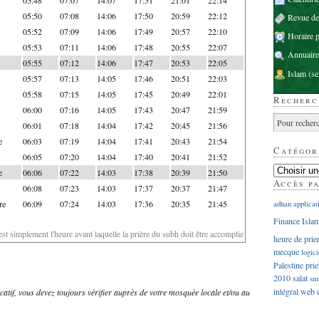
05:50
07:08
14:06
17:50
20:59
22:12
Revue d
05:52
07:09
14:06
17:49
20:57
22:10
Horaire p
05:53
07:11
14:06
17:48
20:55
22:07
Annuaire
05:55
07:12
14:06
17:47
20:53
22:05
Islam
(se
05:57
07:13
14:05
17:46
20:51
22:03
05:58
07:15
14:05
17:45
20:49
22:01
Recherc
06:00
07:16
14:05
17:43
20:47
21:59
06:01
07:18
14:04
17:42
20:45
21:56
e
06:03
07:19
14:04
17:41
20:43
21:54
Catégor
06:05
07:20
14:04
17:40
20:41
21:52
e
06:06
07:22
14:03
17:38
20:39
21:50
Accès p
06:08
07:23
14:03
17:37
20:37
21:47
re
06:09
07:24
14:03
17:36
20:35
21:45
adhan
applicat
Finance Isla
'est simplement l'heure avant laquelle la prière du subh doit être accomplie
heure de prie
mecque
logici
Palestine
prie
2010
salat
sm
intégral
web
dicatif, vous devez toujours vérifier auprès de votre mosquée locale et/ou au