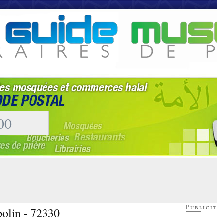
Publicit
polin - 72330