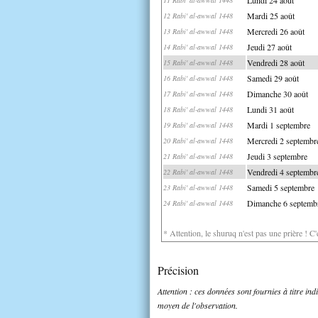
Mardi 25 août
12 Rabi' al-awwal 1448
Mercredi 26 août
13 Rabi' al-awwal 1448
Jeudi 27 août
14 Rabi' al-awwal 1448
Vendredi 28 août
15 Rabi' al-awwal 1448
Samedi 29 août
16 Rabi' al-awwal 1448
Dimanche 30 août
17 Rabi' al-awwal 1448
Lundi 31 août
18 Rabi' al-awwal 1448
Mardi 1 septembre
19 Rabi' al-awwal 1448
Mercredi 2 septembr
20 Rabi' al-awwal 1448
Jeudi 3 septembre
21 Rabi' al-awwal 1448
Vendredi 4 septembr
22 Rabi' al-awwal 1448
Samedi 5 septembre
23 Rabi' al-awwal 1448
Dimanche 6 septemb
24 Rabi' al-awwal 1448
* Attention, le shuruq n'est pas une prière ! C
Précision
Attention : ces données sont fournies à titre in
moyen de l'observation.