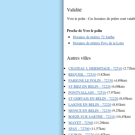
Validité
Yvre le polin : Ces horaires de prière sont valab
Proche de Yvre le polin
Horaires de prières 72 Sarthe
Horaires de prières Pays de la Loire
Autres villes
CHATEAU L HERMITAGE - 72510
(2,72km
REQUEIL - 72510
(3,82km)
PARIGNE LE POLIN - 72330
(4,89km)
ST BIEZ EN BELIN - 72220
(6,08km)
PONTVALLAIN - 72510
(7,97km)
ST GERVAIS EN BELIN - 72220
(8,05km)
LAIGNE EN BELIN - 72220
(8,81km)
MONCE EN BELIN - 72230
(9,25km)
ROEZE SUR SARTHE - 72210
(10,45km)
MAYET - 72360
(11,26km)
SPAY - 72700
(11,57km)
LIGRON - 72270
(11,97km)