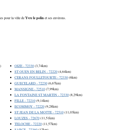
les pour la ville de
Yvre le polin
et ses environs.
)
OIZE - 72330
(3,74km)
ST OUEN EN BELIN - 72220
(4,64km)
CERANS FOULLETOURTE - 72330
(6km)
GUECELARD - 72230
(6,67km)
MANSIGNE - 72510
(7,99km)
LA FONTAINE ST MARTIN - 72330
(8,29km)
FILLE - 72210
(9,14km)
ECOMMOY - 72220
(9,28km)
ST JEAN DE LA MOTTE - 72510
(11,03km)
LOUZES - 72670
(11,51km)
TELOCHE - 72220
(11,57km)
SARCE - 72360
(12km)