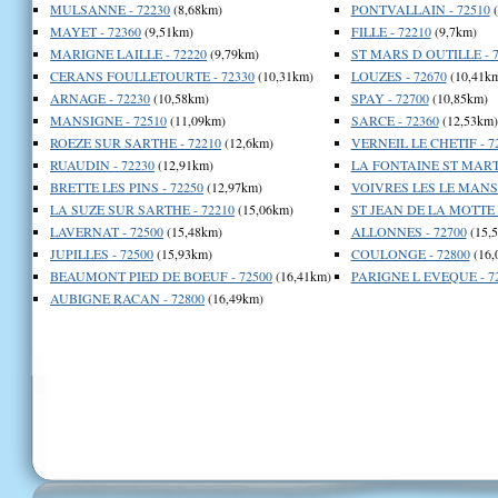
MULSANNE - 72230
(8,68km)
PONTVALLAIN - 72510
(
MAYET - 72360
(9,51km)
FILLE - 72210
(9,7km)
MARIGNE LAILLE - 72220
(9,79km)
ST MARS D OUTILLE - 7
CERANS FOULLETOURTE - 72330
(10,31km)
LOUZES - 72670
(10,41k
ARNAGE - 72230
(10,58km)
SPAY - 72700
(10,85km)
MANSIGNE - 72510
(11,09km)
SARCE - 72360
(12,53km)
ROEZE SUR SARTHE - 72210
(12,6km)
VERNEIL LE CHETIF - 7
RUAUDIN - 72230
(12,91km)
LA FONTAINE ST MARTI
BRETTE LES PINS - 72250
(12,97km)
VOIVRES LES LE MANS 
LA SUZE SUR SARTHE - 72210
(15,06km)
ST JEAN DE LA MOTTE -
LAVERNAT - 72500
(15,48km)
ALLONNES - 72700
(15,
JUPILLES - 72500
(15,93km)
COULONGE - 72800
(16,
BEAUMONT PIED DE BOEUF - 72500
(16,41km)
PARIGNE L EVEQUE - 7
AUBIGNE RACAN - 72800
(16,49km)