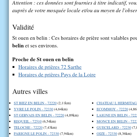
Attention : ces données sont fournies à titre indicatif, vou
auprès de votre mosquée locale et/ou au moyen de l'obser
Validité
St ouen en belin : Ces horaires de prière sont valables pou
belin
et ses environs.
Proche de St ouen en belin
Horaires de prières 72 Sarthe
Horaires de prières Pays de la Loire
Autres villes
ST BIEZ EN BELIN - 72220
(2,11km)
CHATEAU L HERMITAGE 
YVRE LE POLIN - 72330
(4,64km)
ECOMMOY - 72220
(4,86
ST GERVAIS EN BELIN - 72220
(4,89km)
LAIGNE EN BELIN - 722
REQUEIL - 72510
(6,54km)
MONCE EN BELIN - 722
TELOCHE - 72220
(7,43km)
GUECELARD - 72230
(7,
PARIGNE LE POLIN - 72330
(7,94km)
OIZE - 72330
(8,36km)