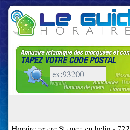
|
Horaire priere St ouen en belin - 72