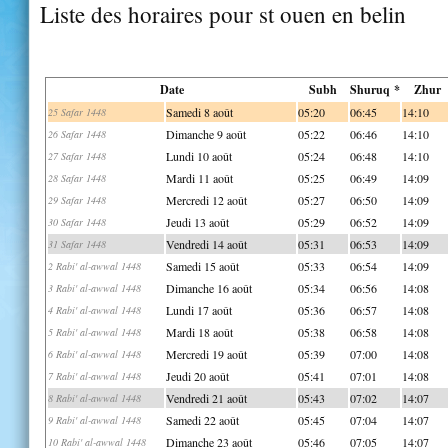
Liste des horaires pour st ouen en belin
Date
Subh
Shuruq *
Zhur
Samedi 8 août
05:20
06:45
14:10
25 Safar 1448
Dimanche 9 août
05:22
06:46
14:10
26 Safar 1448
Lundi 10 août
05:24
06:48
14:10
27 Safar 1448
Mardi 11 août
05:25
06:49
14:09
28 Safar 1448
Mercredi 12 août
05:27
06:50
14:09
29 Safar 1448
Jeudi 13 août
05:29
06:52
14:09
30 Safar 1448
Vendredi 14 août
05:31
06:53
14:09
31 Safar 1448
Samedi 15 août
05:33
06:54
14:09
2 Rabi' al-awwal 1448
Dimanche 16 août
05:34
06:56
14:08
3 Rabi' al-awwal 1448
Lundi 17 août
05:36
06:57
14:08
4 Rabi' al-awwal 1448
Mardi 18 août
05:38
06:58
14:08
5 Rabi' al-awwal 1448
Mercredi 19 août
05:39
07:00
14:08
6 Rabi' al-awwal 1448
Jeudi 20 août
05:41
07:01
14:08
7 Rabi' al-awwal 1448
Vendredi 21 août
05:43
07:02
14:07
8 Rabi' al-awwal 1448
Samedi 22 août
05:45
07:04
14:07
9 Rabi' al-awwal 1448
Dimanche 23 août
05:46
07:05
14:07
10 Rabi' al-awwal 1448