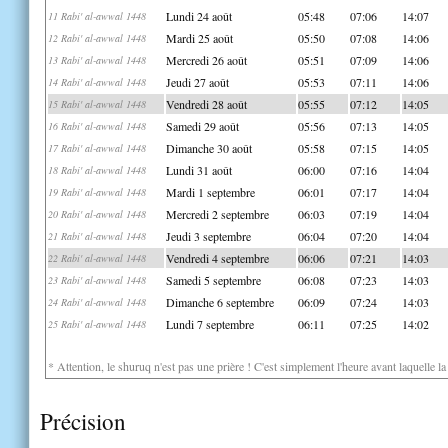
Lundi 24 août
05:48
07:06
14:07
11 Rabi' al-awwal 1448
Mardi 25 août
05:50
07:08
14:06
12 Rabi' al-awwal 1448
Mercredi 26 août
05:51
07:09
14:06
13 Rabi' al-awwal 1448
Jeudi 27 août
05:53
07:11
14:06
14 Rabi' al-awwal 1448
Vendredi 28 août
05:55
07:12
14:05
15 Rabi' al-awwal 1448
Samedi 29 août
05:56
07:13
14:05
16 Rabi' al-awwal 1448
Dimanche 30 août
05:58
07:15
14:05
17 Rabi' al-awwal 1448
Lundi 31 août
06:00
07:16
14:04
18 Rabi' al-awwal 1448
Mardi 1 septembre
06:01
07:17
14:04
19 Rabi' al-awwal 1448
Mercredi 2 septembre
06:03
07:19
14:04
20 Rabi' al-awwal 1448
Jeudi 3 septembre
06:04
07:20
14:04
21 Rabi' al-awwal 1448
Vendredi 4 septembre
06:06
07:21
14:03
22 Rabi' al-awwal 1448
Samedi 5 septembre
06:08
07:23
14:03
23 Rabi' al-awwal 1448
Dimanche 6 septembre
06:09
07:24
14:03
24 Rabi' al-awwal 1448
Lundi 7 septembre
06:11
07:25
14:02
25 Rabi' al-awwal 1448
* Attention, le shuruq n'est pas une prière ! C'est simplement l'heure avant laquelle l
Précision