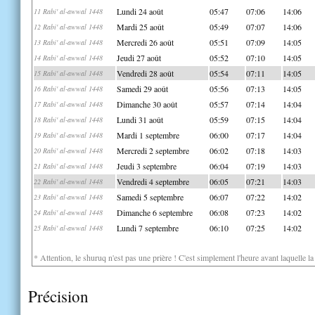
Lundi 24 août
05:47
07:06
14:06
11 Rabi' al-awwal 1448
Mardi 25 août
05:49
07:07
14:06
12 Rabi' al-awwal 1448
Mercredi 26 août
05:51
07:09
14:05
13 Rabi' al-awwal 1448
Jeudi 27 août
05:52
07:10
14:05
14 Rabi' al-awwal 1448
Vendredi 28 août
05:54
07:11
14:05
15 Rabi' al-awwal 1448
Samedi 29 août
05:56
07:13
14:05
16 Rabi' al-awwal 1448
Dimanche 30 août
05:57
07:14
14:04
17 Rabi' al-awwal 1448
Lundi 31 août
05:59
07:15
14:04
18 Rabi' al-awwal 1448
Mardi 1 septembre
06:00
07:17
14:04
19 Rabi' al-awwal 1448
Mercredi 2 septembre
06:02
07:18
14:03
20 Rabi' al-awwal 1448
Jeudi 3 septembre
06:04
07:19
14:03
21 Rabi' al-awwal 1448
Vendredi 4 septembre
06:05
07:21
14:03
22 Rabi' al-awwal 1448
Samedi 5 septembre
06:07
07:22
14:02
23 Rabi' al-awwal 1448
Dimanche 6 septembre
06:08
07:23
14:02
24 Rabi' al-awwal 1448
Lundi 7 septembre
06:10
07:25
14:02
25 Rabi' al-awwal 1448
* Attention, le shuruq n'est pas une prière ! C'est simplement l'heure avant laquelle l
Précision