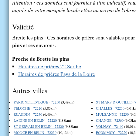
Attention : ces données sont fournies à titre indicatif, vou
auprès de votre mosquée locale et/ou au moyen de l'obser
Validité
Brette les pins : Ces horaires de prière sont valables pour
pins
et ses environs.
Proche de Brette les pins
Horaires de prières 72 Sarthe
Horaires de prières Pays de la Loire
Autres villes
PARIGNE L EVEQUE - 72250
(3,49km)
ST MARS D OUTILLE - 7
TELOCHE - 72220
(5,85km)
CHALLES - 72250
(6,01k
RUAUDIN - 72230
(6,46km)
MULSANNE - 72230
(6,6
LAIGNE EN BELIN - 72220
(8,88km)
CHANGE - 72560
(9,03km
ST GERVAIS EN BELIN - 72220
(9,88km)
VOLNAY - 72440
(10,01k
MONCE EN BELIN - 72230
(10,13km)
ECOMMOY - 72220
(10,3