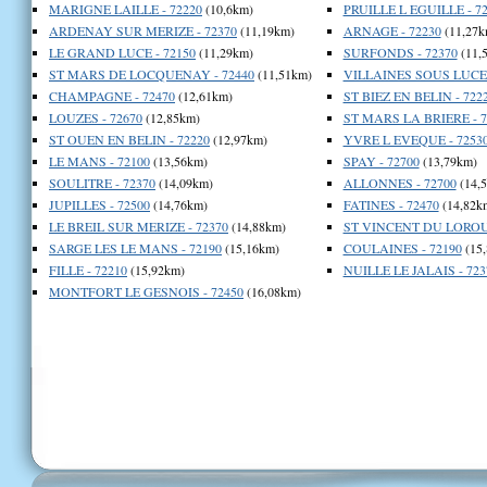
MARIGNE LAILLE - 72220
(10,6km)
PRUILLE L EGUILLE - 7
ARDENAY SUR MERIZE - 72370
(11,19km)
ARNAGE - 72230
(11,27k
LE GRAND LUCE - 72150
(11,29km)
SURFONDS - 72370
(11,
ST MARS DE LOCQUENAY - 72440
(11,51km)
VILLAINES SOUS LUCE 
CHAMPAGNE - 72470
(12,61km)
ST BIEZ EN BELIN - 722
LOUZES - 72670
(12,85km)
ST MARS LA BRIERE - 7
ST OUEN EN BELIN - 72220
(12,97km)
YVRE L EVEQUE - 7253
LE MANS - 72100
(13,56km)
SPAY - 72700
(13,79km)
SOULITRE - 72370
(14,09km)
ALLONNES - 72700
(14,
JUPILLES - 72500
(14,76km)
FATINES - 72470
(14,82k
LE BREIL SUR MERIZE - 72370
(14,88km)
ST VINCENT DU LOROUE
SARGE LES LE MANS - 72190
(15,16km)
COULAINES - 72190
(15
FILLE - 72210
(15,92km)
NUILLE LE JALAIS - 723
MONTFORT LE GESNOIS - 72450
(16,08km)