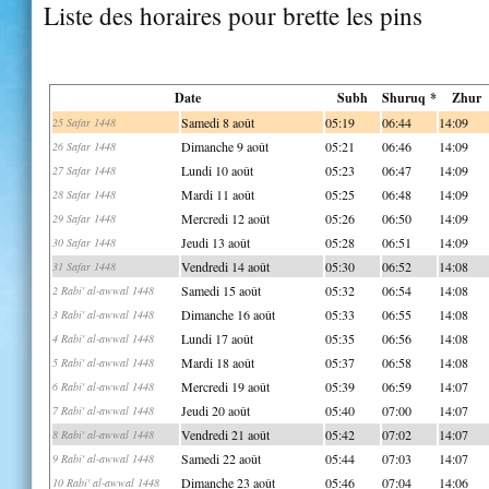
Liste des horaires pour brette les pins
Date
Subh
Shuruq *
Zhur
Samedi 8 août
05:19
06:44
14:09
25 Safar 1448
Dimanche 9 août
05:21
06:46
14:09
26 Safar 1448
Lundi 10 août
05:23
06:47
14:09
27 Safar 1448
Mardi 11 août
05:25
06:48
14:09
28 Safar 1448
Mercredi 12 août
05:26
06:50
14:09
29 Safar 1448
Jeudi 13 août
05:28
06:51
14:09
30 Safar 1448
Vendredi 14 août
05:30
06:52
14:08
31 Safar 1448
Samedi 15 août
05:32
06:54
14:08
2 Rabi' al-awwal 1448
Dimanche 16 août
05:33
06:55
14:08
3 Rabi' al-awwal 1448
Lundi 17 août
05:35
06:56
14:08
4 Rabi' al-awwal 1448
Mardi 18 août
05:37
06:58
14:08
5 Rabi' al-awwal 1448
Mercredi 19 août
05:39
06:59
14:07
6 Rabi' al-awwal 1448
Jeudi 20 août
05:40
07:00
14:07
7 Rabi' al-awwal 1448
Vendredi 21 août
05:42
07:02
14:07
8 Rabi' al-awwal 1448
Samedi 22 août
05:44
07:03
14:07
9 Rabi' al-awwal 1448
Dimanche 23 août
05:46
07:04
14:06
10 Rabi' al-awwal 1448