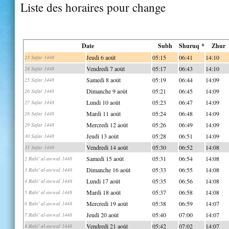
Liste des horaires pour change
Date
Subh
Shuruq *
Zhur
Jeudi 6 août
05:15
06:41
14:10
23 Safar 1448
Vendredi 7 août
05:17
06:43
14:10
24 Safar 1448
Samedi 8 août
05:19
06:44
14:09
25 Safar 1448
Dimanche 9 août
05:21
06:45
14:09
26 Safar 1448
Lundi 10 août
05:23
06:47
14:09
27 Safar 1448
Mardi 11 août
05:24
06:48
14:09
28 Safar 1448
Mercredi 12 août
05:26
06:49
14:09
29 Safar 1448
Jeudi 13 août
05:28
06:51
14:09
30 Safar 1448
Vendredi 14 août
05:30
06:52
14:08
31 Safar 1448
Samedi 15 août
05:31
06:54
14:08
2 Rabi' al-awwal 1448
Dimanche 16 août
05:33
06:55
14:08
3 Rabi' al-awwal 1448
Lundi 17 août
05:35
06:56
14:08
4 Rabi' al-awwal 1448
Mardi 18 août
05:37
06:58
14:08
5 Rabi' al-awwal 1448
Mercredi 19 août
05:38
06:59
14:07
6 Rabi' al-awwal 1448
Jeudi 20 août
05:40
07:00
14:07
7 Rabi' al-awwal 1448
Vendredi 21 août
05:42
07:02
14:07
8 Rabi' al-awwal 1448