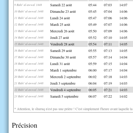
Samedi 22 août
05:44
07:03
14:07
9 Rabi' al-awwal 1448
Dimanche 23 août
05:45
07:04
14:06
10 Rabi' al-awwal 1448
Lundi 24 août
05:47
07:06
14:06
11 Rabi' al-awwal 1448
Mardi 25 août
05:49
07:07
14:06
12 Rabi' al-awwal 1448
Mercredi 26 août
05:50
07:09
14:06
13 Rabi' al-awwal 1448
Jeudi 27 août
05:52
07:10
14:05
14 Rabi' al-awwal 1448
Vendredi 28 août
05:54
07:11
14:05
15 Rabi' al-awwal 1448
Samedi 29 août
05:55
07:13
14:05
16 Rabi' al-awwal 1448
Dimanche 30 août
05:57
07:14
14:04
17 Rabi' al-awwal 1448
Lundi 31 août
05:59
07:15
14:04
18 Rabi' al-awwal 1448
Mardi 1 septembre
06:00
07:17
14:04
19 Rabi' al-awwal 1448
Mercredi 2 septembre
06:02
07:18
14:03
20 Rabi' al-awwal 1448
Jeudi 3 septembre
06:04
07:19
14:03
21 Rabi' al-awwal 1448
Vendredi 4 septembre
06:05
07:21
14:03
22 Rabi' al-awwal 1448
Samedi 5 septembre
06:07
07:22
14:02
23 Rabi' al-awwal 1448
* Attention, le shuruq n'est pas une prière ! C'est simplement l'heure avant laquelle l
Précision