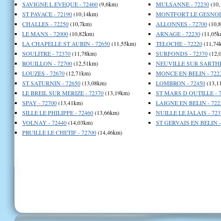
SAVIGNE L EVEQUE - 72460
(9,6km)
MULSANNE - 72230
(10,
ST PAVACE - 72190
(10,14km)
MONTFORT LE GESNOIS
CHALLES - 72250
(10,7km)
ALLONNES - 72700
(10,
LE MANS - 72000
(10,82km)
ARNAGE - 72230
(11,05k
LA CHAPELLE ST AUBIN - 72650
(11,55km)
TELOCHE - 72220
(11,74
SOULITRE - 72370
(11,78km)
SURFONDS - 72370
(12,
ROUILLON - 72700
(12,51km)
NEUVILLE SUR SARTHE 
LOUZES - 72670
(12,71km)
MONCE EN BELIN - 722
ST SATURNIN - 72650
(13,08km)
LOMBRON - 72450
(13,1
LE BREIL SUR MERIZE - 72370
(13,19km)
ST MARS D OUTILLE - 7
SPAY - 72700
(13,41km)
LAIGNE EN BELIN - 722
SILLE LE PHILIPPE - 72460
(13,66km)
NUILLE LE JALAIS - 723
VOLNAY - 72440
(14,03km)
ST GERVAIS EN BELIN -
PRUILLE LE CHETIF - 72700
(14,46km)