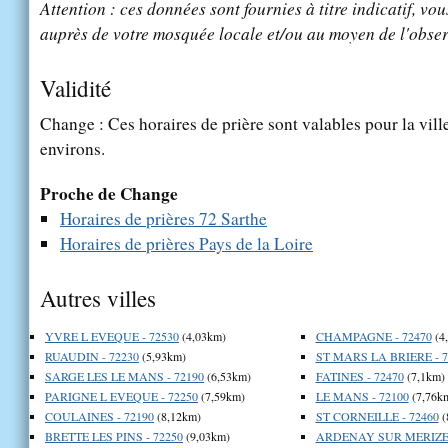
Attention : ces données sont fournies à titre indicatif, vou
auprès de votre mosquée locale et/ou au moyen de l'obser
Validité
Change : Ces horaires de prière sont valables pour la vill
environs.
Proche de Change
Horaires de prières 72 Sarthe
Horaires de prières Pays de la Loire
Autres villes
YVRE L EVEQUE - 72530
(4,03km)
CHAMPAGNE - 72470
(4
RUAUDIN - 72230
(5,93km)
ST MARS LA BRIERE - 7
SARGE LES LE MANS - 72190
(6,53km)
FATINES - 72470
(7,1km)
PARIGNE L EVEQUE - 72250
(7,59km)
LE MANS - 72100
(7,76k
COULAINES - 72190
(8,12km)
ST CORNEILLE - 72460
(
BRETTE LES PINS - 72250
(9,03km)
ARDENAY SUR MERIZE 