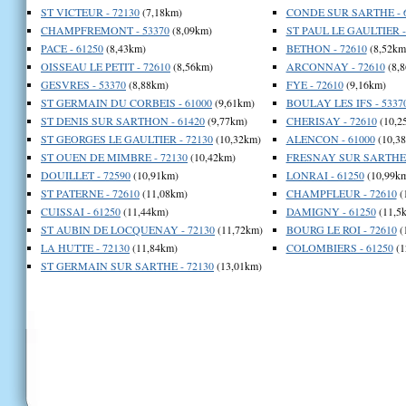
ST VICTEUR - 72130
(7,18km)
CONDE SUR SARTHE - 
CHAMPFREMONT - 53370
(8,09km)
ST PAUL LE GAULTIER -
PACE - 61250
(8,43km)
BETHON - 72610
(8,52km
OISSEAU LE PETIT - 72610
(8,56km)
ARCONNAY - 72610
(8,
GESVRES - 53370
(8,88km)
FYE - 72610
(9,16km)
ST GERMAIN DU CORBEIS - 61000
(9,61km)
BOULAY LES IFS - 5337
ST DENIS SUR SARTHON - 61420
(9,77km)
CHERISAY - 72610
(10,2
ST GEORGES LE GAULTIER - 72130
(10,32km)
ALENCON - 61000
(10,3
ST OUEN DE MIMBRE - 72130
(10,42km)
FRESNAY SUR SARTHE -
DOUILLET - 72590
(10,91km)
LONRAI - 61250
(10,99k
ST PATERNE - 72610
(11,08km)
CHAMPFLEUR - 72610
(
CUISSAI - 61250
(11,44km)
DAMIGNY - 61250
(11,5
ST AUBIN DE LOCQUENAY - 72130
(11,72km)
BOURG LE ROI - 72610
(
LA HUTTE - 72130
(11,84km)
COLOMBIERS - 61250
(1
ST GERMAIN SUR SARTHE - 72130
(13,01km)