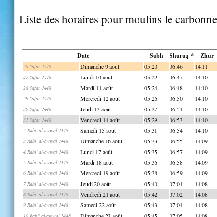
Liste des horaires pour moulins le carbonne
Date
Subh
Shuruq *
Zhur
Dimanche 9 août
05:20
06:46
14:11
26 Safar 1448
Lundi 10 août
05:22
06:47
14:10
27 Safar 1448
Mardi 11 août
05:24
06:48
14:10
28 Safar 1448
Mercredi 12 août
05:26
06:50
14:10
29 Safar 1448
Jeudi 13 août
05:27
06:51
14:10
30 Safar 1448
Vendredi 14 août
05:29
06:53
14:10
31 Safar 1448
Samedi 15 août
05:31
06:54
14:10
2 Rabi' al-awwal 1448
Dimanche 16 août
05:33
06:55
14:09
3 Rabi' al-awwal 1448
Lundi 17 août
05:35
06:57
14:09
4 Rabi' al-awwal 1448
Mardi 18 août
05:36
06:58
14:09
5 Rabi' al-awwal 1448
Mercredi 19 août
05:38
06:59
14:09
6 Rabi' al-awwal 1448
Jeudi 20 août
05:40
07:01
14:08
7 Rabi' al-awwal 1448
Vendredi 21 août
05:42
07:02
14:08
8 Rabi' al-awwal 1448
Samedi 22 août
05:43
07:04
14:08
9 Rabi' al-awwal 1448
Dimanche 23 août
05:45
07:05
14:08
10 Rabi' al-awwal 1448