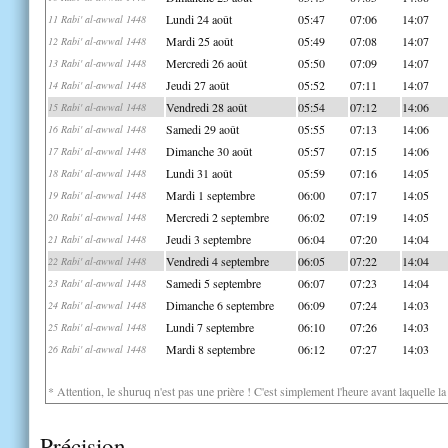
Lundi 24 août
05:47
07:06
14:07
11 Rabi' al-awwal 1448
Mardi 25 août
05:49
07:08
14:07
12 Rabi' al-awwal 1448
Mercredi 26 août
05:50
07:09
14:07
13 Rabi' al-awwal 1448
Jeudi 27 août
05:52
07:11
14:07
14 Rabi' al-awwal 1448
Vendredi 28 août
05:54
07:12
14:06
15 Rabi' al-awwal 1448
Samedi 29 août
05:55
07:13
14:06
16 Rabi' al-awwal 1448
Dimanche 30 août
05:57
07:15
14:06
17 Rabi' al-awwal 1448
Lundi 31 août
05:59
07:16
14:05
18 Rabi' al-awwal 1448
Mardi 1 septembre
06:00
07:17
14:05
19 Rabi' al-awwal 1448
Mercredi 2 septembre
06:02
07:19
14:05
20 Rabi' al-awwal 1448
Jeudi 3 septembre
06:04
07:20
14:04
21 Rabi' al-awwal 1448
Vendredi 4 septembre
06:05
07:22
14:04
22 Rabi' al-awwal 1448
Samedi 5 septembre
06:07
07:23
14:04
23 Rabi' al-awwal 1448
Dimanche 6 septembre
06:09
07:24
14:03
24 Rabi' al-awwal 1448
Lundi 7 septembre
06:10
07:26
14:03
25 Rabi' al-awwal 1448
Mardi 8 septembre
06:12
07:27
14:03
26 Rabi' al-awwal 1448
* Attention, le shuruq n'est pas une prière ! C'est simplement l'heure avant laquelle l
Précision