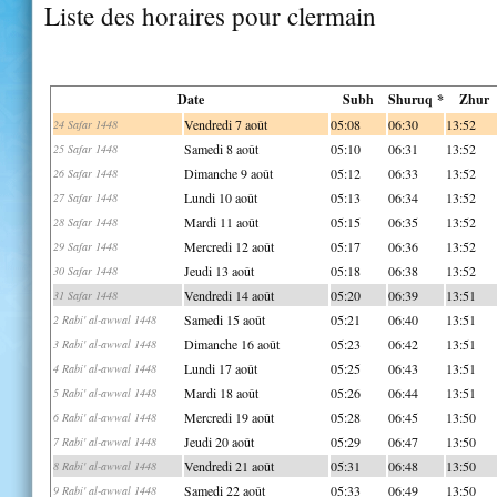
Liste des horaires pour clermain
Date
Subh
Shuruq *
Zhur
Vendredi 7 août
05:08
06:30
13:52
24 Safar 1448
Samedi 8 août
05:10
06:31
13:52
25 Safar 1448
Dimanche 9 août
05:12
06:33
13:52
26 Safar 1448
Lundi 10 août
05:13
06:34
13:52
27 Safar 1448
Mardi 11 août
05:15
06:35
13:52
28 Safar 1448
Mercredi 12 août
05:17
06:36
13:52
29 Safar 1448
Jeudi 13 août
05:18
06:38
13:52
30 Safar 1448
Vendredi 14 août
05:20
06:39
13:51
31 Safar 1448
Samedi 15 août
05:21
06:40
13:51
2 Rabi' al-awwal 1448
Dimanche 16 août
05:23
06:42
13:51
3 Rabi' al-awwal 1448
Lundi 17 août
05:25
06:43
13:51
4 Rabi' al-awwal 1448
Mardi 18 août
05:26
06:44
13:51
5 Rabi' al-awwal 1448
Mercredi 19 août
05:28
06:45
13:50
6 Rabi' al-awwal 1448
Jeudi 20 août
05:29
06:47
13:50
7 Rabi' al-awwal 1448
Vendredi 21 août
05:31
06:48
13:50
8 Rabi' al-awwal 1448
Samedi 22 août
05:33
06:49
13:50
9 Rabi' al-awwal 1448