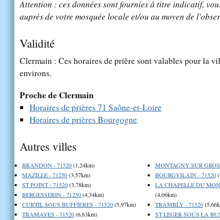
Attention : ces données sont fournies à titre indicatif, vou
auprès de votre mosquée locale et/ou au moyen de l'obser
Validité
Clermain : Ces horaires de prière sont valables pour la vi
environs.
Proche de Clermain
Horaires de prières 71 Saône-et-Loire
Horaires de prières Bourgogne
Autres villes
BRANDON - 71520
(1,24km)
MONTAGNY SUR GROSNE
MAZILLE - 71250
(3,57km)
BOURGVILAIN - 71520
(
ST POINT - 71520
(3,78km)
LA CHAPELLE DU MONT
BERGESSERIN - 71250
(4,34km)
(4,06km)
CURTIL SOUS BUFFIERES - 71520
(5,97km)
TRAMBLY - 71520
(5,66
TRAMAYES - 71520
(6,63km)
ST LEGER SOUS LA BUS