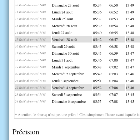
Dimanche 23 août
05:34
06:50
13:49
10 Rabi' al-awwal 1448
Lundi 24 août
05:36
06:52
13:49
11 Rabi' al-awwal 1448
Mardi 25 août
05:37
06:53
13:49
12 Rabi' al-awwal 1448
Mercredi 26 août
05:39
06:54
13:48
13 Rabi' al-awwal 1448
Jeudi 27 août
05:40
06:55
13:48
14 Rabi' al-awwal 1448
Vendredi 28 août
05:42
06:57
13:48
15 Rabi' al-awwal 1448
Samedi 29 août
05:43
06:58
13:48
16 Rabi' al-awwal 1448
Dimanche 30 août
05:45
06:59
13:47
17 Rabi' al-awwal 1448
Lundi 31 août
05:46
07:00
13:47
18 Rabi' al-awwal 1448
Mardi 1 septembre
05:48
07:02
13:47
19 Rabi' al-awwal 1448
Mercredi 2 septembre
05:49
07:03
13:46
20 Rabi' al-awwal 1448
Jeudi 3 septembre
05:51
07:04
13:46
21 Rabi' al-awwal 1448
Vendredi 4 septembre
05:52
07:06
13:46
22 Rabi' al-awwal 1448
Samedi 5 septembre
05:54
07:07
13:45
23 Rabi' al-awwal 1448
Dimanche 6 septembre
05:55
07:08
13:45
24 Rabi' al-awwal 1448
* Attention, le shuruq n'est pas une prière ! C'est simplement l'heure avant laquelle l
Précision