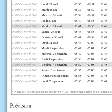
Lundi 24 août
05:35
06:51
13:49
11 Rabi' al-awwal 1448
Mardi 25 août
05:37
06:52
13:48
12 Rabi' al-awwal 1448
Mercredi 26 août
05:38
06:54
13:48
13 Rabi' al-awwal 1448
Jeudi 27 août
05:40
06:55
13:48
14 Rabi' al-awwal 1448
Vendredi 28 août
05:41
06:56
13:48
15 Rabi' al-awwal 1448
Samedi 29 août
05:43
06:58
13:47
16 Rabi' al-awwal 1448
Dimanche 30 août
05:44
06:59
13:47
17 Rabi' al-awwal 1448
Lundi 31 août
05:46
07:00
13:47
18 Rabi' al-awwal 1448
Mardi 1 septembre
05:47
07:01
13:46
19 Rabi' al-awwal 1448
Mercredi 2 septembre
05:49
07:03
13:46
20 Rabi' al-awwal 1448
Jeudi 3 septembre
05:50
07:04
13:46
21 Rabi' al-awwal 1448
Vendredi 4 septembre
05:52
07:05
13:45
22 Rabi' al-awwal 1448
Samedi 5 septembre
05:53
07:06
13:45
23 Rabi' al-awwal 1448
Dimanche 6 septembre
05:55
07:08
13:45
24 Rabi' al-awwal 1448
Lundi 7 septembre
05:56
07:09
13:44
25 Rabi' al-awwal 1448
* Attention, le shuruq n'est pas une prière ! C'est simplement l'heure avant laquelle l
Précision