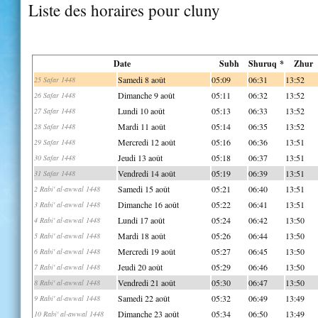
Liste des horaires pour cluny
Date
Subh
Shuruq *
Zhur
Samedi 8 août
05:09
06:31
13:52
25 Safar 1448
Dimanche 9 août
05:11
06:32
13:52
26 Safar 1448
Lundi 10 août
05:13
06:33
13:52
27 Safar 1448
Mardi 11 août
05:14
06:35
13:52
28 Safar 1448
Mercredi 12 août
05:16
06:36
13:51
29 Safar 1448
Jeudi 13 août
05:18
06:37
13:51
30 Safar 1448
Vendredi 14 août
05:19
06:39
13:51
31 Safar 1448
Samedi 15 août
05:21
06:40
13:51
2 Rabi' al-awwal 1448
Dimanche 16 août
05:22
06:41
13:51
3 Rabi' al-awwal 1448
Lundi 17 août
05:24
06:42
13:50
4 Rabi' al-awwal 1448
Mardi 18 août
05:26
06:44
13:50
5 Rabi' al-awwal 1448
Mercredi 19 août
05:27
06:45
13:50
6 Rabi' al-awwal 1448
Jeudi 20 août
05:29
06:46
13:50
7 Rabi' al-awwal 1448
Vendredi 21 août
05:30
06:47
13:50
8 Rabi' al-awwal 1448
Samedi 22 août
05:32
06:49
13:49
9 Rabi' al-awwal 1448
Dimanche 23 août
05:34
06:50
13:49
10 Rabi' al-awwal 1448