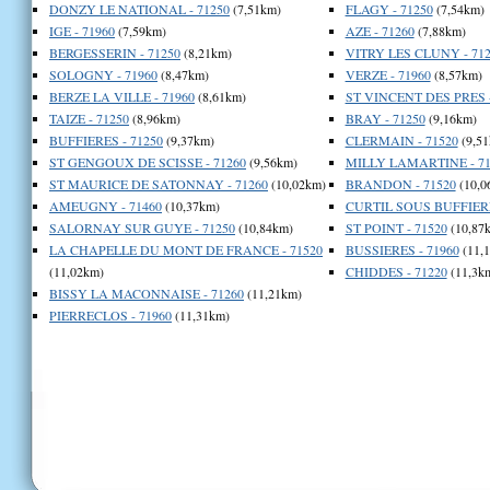
DONZY LE NATIONAL - 71250
(7,51km)
FLAGY - 71250
(7,54km)
IGE - 71960
(7,59km)
AZE - 71260
(7,88km)
BERGESSERIN - 71250
(8,21km)
VITRY LES CLUNY - 712
SOLOGNY - 71960
(8,47km)
VERZE - 71960
(8,57km)
BERZE LA VILLE - 71960
(8,61km)
ST VINCENT DES PRES -
TAIZE - 71250
(8,96km)
BRAY - 71250
(9,16km)
BUFFIERES - 71250
(9,37km)
CLERMAIN - 71520
(9,51
ST GENGOUX DE SCISSE - 71260
(9,56km)
MILLY LAMARTINE - 71
ST MAURICE DE SATONNAY - 71260
(10,02km)
BRANDON - 71520
(10,0
AMEUGNY - 71460
(10,37km)
CURTIL SOUS BUFFIERE
SALORNAY SUR GUYE - 71250
(10,84km)
ST POINT - 71520
(10,87
LA CHAPELLE DU MONT DE FRANCE - 71520
BUSSIERES - 71960
(11,
(11,02km)
CHIDDES - 71220
(11,3k
BISSY LA MACONNAISE - 71260
(11,21km)
PIERRECLOS - 71960
(11,31km)