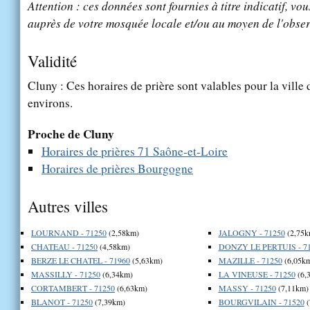
Attention : ces données sont fournies à titre indicatif, vou
auprès de votre mosquée locale et/ou au moyen de l'obser
Validité
Cluny : Ces horaires de prière sont valables pour la ville
environs.
Proche de Cluny
Horaires de prières 71 Saône-et-Loire
Horaires de prières Bourgogne
Autres villes
LOURNAND - 71250
(2,58km)
JALOGNY - 71250
(2,75k
CHATEAU - 71250
(4,58km)
DONZY LE PERTUIS - 7
BERZE LE CHATEL - 71960
(5,63km)
MAZILLE - 71250
(6,05k
MASSILLY - 71250
(6,34km)
LA VINEUSE - 71250
(6,
CORTAMBERT - 71250
(6,63km)
MASSY - 71250
(7,11km)
BLANOT - 71250
(7,39km)
BOURGVILAIN - 71520
(