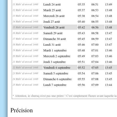
Lundi 24 août
05:35
06:51
13:49
11 Rabi' al-awwal 1448
Mardi 25 août
05:37
06:53
13:48
12 Rabi' al-awwal 1448
Mercredi 26 août
05:38
06:54
13:48
13 Rabi' al-awwal 1448
Jeudi 27 août
05:40
06:55
13:48
14 Rabi' al-awwal 1448
Vendredi 28 août
05:42
06:56
13:48
15 Rabi' al-awwal 1448
Samedi 29 août
05:43
06:58
13:47
16 Rabi' al-awwal 1448
Dimanche 30 août
05:45
06:59
13:47
17 Rabi' al-awwal 1448
Lundi 31 août
05:46
07:00
13:47
18 Rabi' al-awwal 1448
Mardi 1 septembre
05:48
07:01
13:46
19 Rabi' al-awwal 1448
Mercredi 2 septembre
05:49
07:03
13:46
20 Rabi' al-awwal 1448
Jeudi 3 septembre
05:51
07:04
13:46
21 Rabi' al-awwal 1448
Vendredi 4 septembre
05:52
07:05
13:45
22 Rabi' al-awwal 1448
Samedi 5 septembre
05:54
07:06
13:45
23 Rabi' al-awwal 1448
Dimanche 6 septembre
05:55
07:08
13:45
24 Rabi' al-awwal 1448
Lundi 7 septembre
05:56
07:09
13:44
25 Rabi' al-awwal 1448
* Attention, le shuruq n'est pas une prière ! C'est simplement l'heure avant laquelle l
Précision