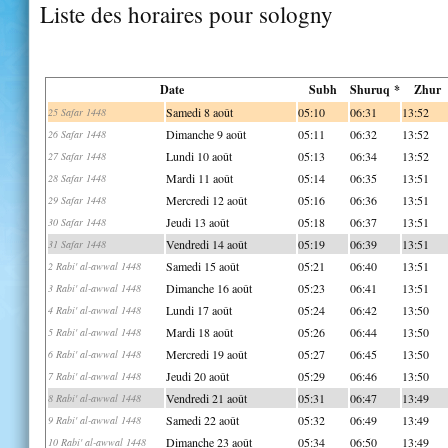
Liste des horaires pour sologny
Date
Subh
Shuruq *
Zhur
Samedi 8 août
05:10
06:31
13:52
25 Safar 1448
Dimanche 9 août
05:11
06:32
13:52
26 Safar 1448
Lundi 10 août
05:13
06:34
13:52
27 Safar 1448
Mardi 11 août
05:14
06:35
13:51
28 Safar 1448
Mercredi 12 août
05:16
06:36
13:51
29 Safar 1448
Jeudi 13 août
05:18
06:37
13:51
30 Safar 1448
Vendredi 14 août
05:19
06:39
13:51
31 Safar 1448
Samedi 15 août
05:21
06:40
13:51
2 Rabi' al-awwal 1448
Dimanche 16 août
05:23
06:41
13:51
3 Rabi' al-awwal 1448
Lundi 17 août
05:24
06:42
13:50
4 Rabi' al-awwal 1448
Mardi 18 août
05:26
06:44
13:50
5 Rabi' al-awwal 1448
Mercredi 19 août
05:27
06:45
13:50
6 Rabi' al-awwal 1448
Jeudi 20 août
05:29
06:46
13:50
7 Rabi' al-awwal 1448
Vendredi 21 août
05:31
06:47
13:49
8 Rabi' al-awwal 1448
Samedi 22 août
05:32
06:49
13:49
9 Rabi' al-awwal 1448
Dimanche 23 août
05:34
06:50
13:49
10 Rabi' al-awwal 1448