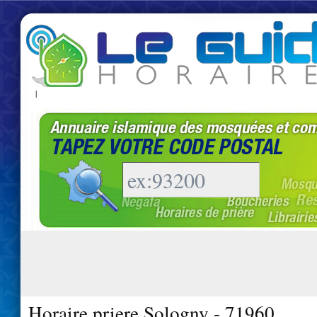
|
Horaire priere Sologny - 71960