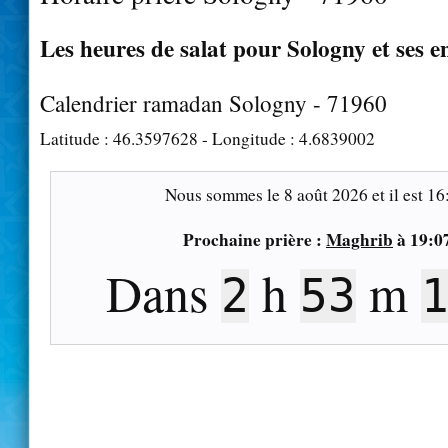
Les heures de salat pour Sologny et ses e
Calendrier ramadan Sologny - 71960
Latitude :
46.3597628
- Longitude :
4.6839002
Nous sommes le
8 août 2026
et il est
16
Prochaine prière :
Maghrib
à
19:0
Dans
h
m
2
53