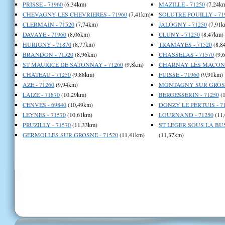
PRISSE - 71960
(6,34km)
MAZILLE - 71250
(7,24k
CHEVAGNY LES CHEVRIERES - 71960
(7,41km)
SOLUTRE POUILLY - 71
CLERMAIN - 71520
(7,74km)
JALOGNY - 71250
(7,91k
DAVAYE - 71960
(8,06km)
CLUNY - 71250
(8,47km)
HURIGNY - 71870
(8,77km)
TRAMAYES - 71520
(8,8
BRANDON - 71520
(8,96km)
CHASSELAS - 71570
(9,
ST MAURICE DE SATONNAY - 71260
(9,8km)
CHARNAY LES MACON -
CHATEAU - 71250
(9,88km)
FUISSE - 71960
(9,91km)
AZE - 71260
(9,94km)
MONTAGNY SUR GROSNE
LAIZE - 71870
(10,29km)
BERGESSERIN - 71250
(1
CENVES - 69840
(10,49km)
DONZY LE PERTUIS - 7
LEYNES - 71570
(10,61km)
LOURNAND - 71250
(11
PRUZILLY - 71570
(11,33km)
ST LEGER SOUS LA BUS
GERMOLLES SUR GROSNE - 71520
(11,41km)
(11,37km)