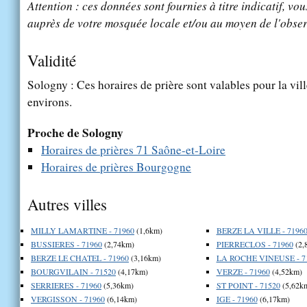
Attention : ces données sont fournies à titre indicatif, vou
auprès de votre mosquée locale et/ou au moyen de l'obser
Validité
Sologny : Ces horaires de prière sont valables pour la vil
environs.
Proche de Sologny
Horaires de prières 71 Saône-et-Loire
Horaires de prières Bourgogne
Autres villes
MILLY LAMARTINE - 71960
(1,6km)
BERZE LA VILLE - 7196
BUSSIERES - 71960
(2,74km)
PIERRECLOS - 71960
(2,
BERZE LE CHATEL - 71960
(3,16km)
LA ROCHE VINEUSE - 7
BOURGVILAIN - 71520
(4,17km)
VERZE - 71960
(4,52km)
SERRIERES - 71960
(5,36km)
ST POINT - 71520
(5,62k
VERGISSON - 71960
(6,14km)
IGE - 71960
(6,17km)