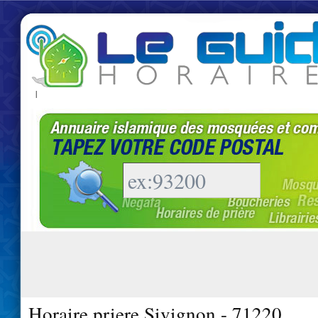
|
Horaire priere Sivignon - 71220