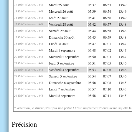
Mardi 25 août
05:37
06:53
13:49
12 Rabi' al-awwal 1448
Mercredi 26 août
05:39
06:54
13:49
13 Rabi' al-awwal 1448
Jeudi 27 août
05:41
06:56
13:49
14 Rabi' al-awwal 1448
Vendredi 28 août
05:42
06:57
13:48
15 Rabi' al-awwal 1448
Samedi 29 août
05:44
06:58
13:48
16 Rabi' al-awwal 1448
Dimanche 30 août
05:45
06:59
13:48
17 Rabi' al-awwal 1448
Lundi 31 août
05:47
07:01
13:47
18 Rabi' al-awwal 1448
Mardi 1 septembre
05:48
07:02
13:47
19 Rabi' al-awwal 1448
Mercredi 2 septembre
05:50
07:03
13:47
20 Rabi' al-awwal 1448
Jeudi 3 septembre
05:51
07:05
13:46
21 Rabi' al-awwal 1448
Vendredi 4 septembre
05:53
07:06
13:46
22 Rabi' al-awwal 1448
Samedi 5 septembre
05:54
07:07
13:46
23 Rabi' al-awwal 1448
Dimanche 6 septembre
05:56
07:08
13:45
24 Rabi' al-awwal 1448
Lundi 7 septembre
05:57
07:10
13:45
25 Rabi' al-awwal 1448
Mardi 8 septembre
05:58
07:11
13:45
26 Rabi' al-awwal 1448
* Attention, le shuruq n'est pas une prière ! C'est simplement l'heure avant laquelle l
Précision