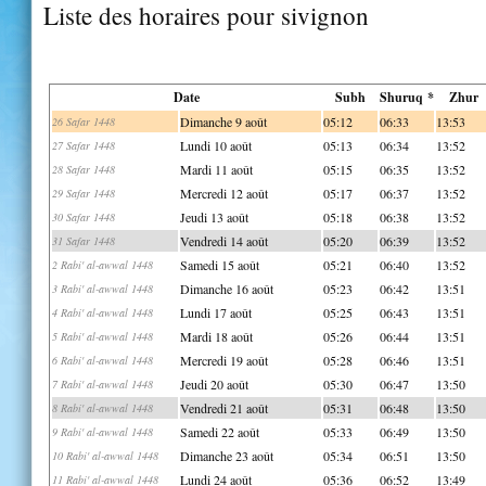
Liste des horaires pour sivignon
Date
Subh
Shuruq *
Zhur
Dimanche 9 août
05:12
06:33
13:53
26 Safar 1448
Lundi 10 août
05:13
06:34
13:52
27 Safar 1448
Mardi 11 août
05:15
06:35
13:52
28 Safar 1448
Mercredi 12 août
05:17
06:37
13:52
29 Safar 1448
Jeudi 13 août
05:18
06:38
13:52
30 Safar 1448
Vendredi 14 août
05:20
06:39
13:52
31 Safar 1448
Samedi 15 août
05:21
06:40
13:52
2 Rabi' al-awwal 1448
Dimanche 16 août
05:23
06:42
13:51
3 Rabi' al-awwal 1448
Lundi 17 août
05:25
06:43
13:51
4 Rabi' al-awwal 1448
Mardi 18 août
05:26
06:44
13:51
5 Rabi' al-awwal 1448
Mercredi 19 août
05:28
06:46
13:51
6 Rabi' al-awwal 1448
Jeudi 20 août
05:30
06:47
13:50
7 Rabi' al-awwal 1448
Vendredi 21 août
05:31
06:48
13:50
8 Rabi' al-awwal 1448
Samedi 22 août
05:33
06:49
13:50
9 Rabi' al-awwal 1448
Dimanche 23 août
05:34
06:51
13:50
10 Rabi' al-awwal 1448
Lundi 24 août
05:36
06:52
13:49
11 Rabi' al-awwal 1448