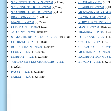
ST VINCENT DES PRES - 71250
(7,17km)
CHATEAU - 71250
(7,73k
ST BONNET DE JOUX - 71220
(7,65km)
BEAUBERY - 71220
(8,18
ST ANDRE LE DESERT - 71220
(7,9km)
MONTAGNY SUR GROSNE
BRANDON - 71520
(8,41km)
LA VINEUSE - 71250
(9,
MAZILLE - 71250
(8,87km)
VITRY LES CLUNY - 712
CLERMAIN - 71520
(9,44km)
MASSY - 71250
(10,4km)
JALOGNY - 71250
(10,01km)
TRAMBLY - 71520
(11,2
ST MARTIN DE SALENCEY - 71220
(10,77km)
LOURNAND - 71250
(11
CHERIZET - 71250
(11,48km)
OZOLLES - 71120
(12,21
BOURGVILAIN - 71520
(12,04km)
CHEVAGNY SUR GUYE -
CLUNY - 71250
(12,26km)
MONTMELARD - 71520
MORNAY - 71220
(12,73km)
SALORNAY SUR GUYE -
VENDENESSE LES CHAROLLES - 71120
ST POINT - 71520
(13,21
(12,8km)
PASSY - 71220
(13,02km)
SAILLY - 71250
(13,31km)