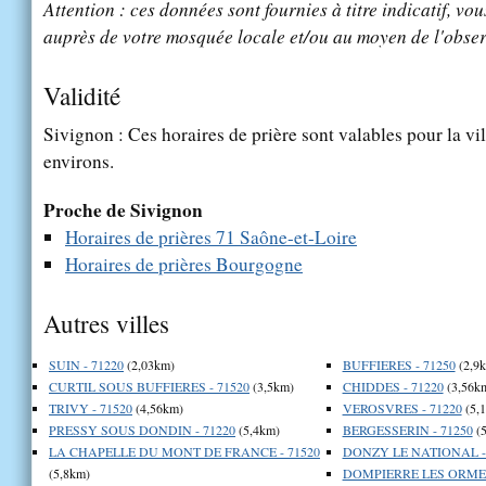
Attention : ces données sont fournies à titre indicatif, vou
auprès de votre mosquée locale et/ou au moyen de l'obser
Validité
Sivignon : Ces horaires de prière sont valables pour la vi
environs.
Proche de Sivignon
Horaires de prières 71 Saône-et-Loire
Horaires de prières Bourgogne
Autres villes
SUIN - 71220
(2,03km)
BUFFIERES - 71250
(2,9
CURTIL SOUS BUFFIERES - 71520
(3,5km)
CHIDDES - 71220
(3,56k
TRIVY - 71520
(4,56km)
VEROSVRES - 71220
(5,
PRESSY SOUS DONDIN - 71220
(5,4km)
BERGESSERIN - 71250
(5
LA CHAPELLE DU MONT DE FRANCE - 71520
DONZY LE NATIONAL - 
(5,8km)
DOMPIERRE LES ORMES