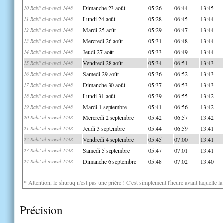
Dimanche 23 août
05:26
06:44
13:45
10 Rabi' al-awwal 1448
Lundi 24 août
05:28
06:45
13:44
11 Rabi' al-awwal 1448
Mardi 25 août
05:29
06:47
13:44
12 Rabi' al-awwal 1448
Mercredi 26 août
05:31
06:48
13:44
13 Rabi' al-awwal 1448
Jeudi 27 août
05:33
06:49
13:44
14 Rabi' al-awwal 1448
Vendredi 28 août
05:34
06:51
13:43
15 Rabi' al-awwal 1448
Samedi 29 août
05:36
06:52
13:43
16 Rabi' al-awwal 1448
Dimanche 30 août
05:37
06:53
13:43
17 Rabi' al-awwal 1448
Lundi 31 août
05:39
06:55
13:42
18 Rabi' al-awwal 1448
Mardi 1 septembre
05:41
06:56
13:42
19 Rabi' al-awwal 1448
Mercredi 2 septembre
05:42
06:57
13:42
20 Rabi' al-awwal 1448
Jeudi 3 septembre
05:44
06:59
13:41
21 Rabi' al-awwal 1448
Vendredi 4 septembre
05:45
07:00
13:41
22 Rabi' al-awwal 1448
Samedi 5 septembre
05:47
07:01
13:41
23 Rabi' al-awwal 1448
Dimanche 6 septembre
05:48
07:02
13:40
24 Rabi' al-awwal 1448
* Attention, le shuruq n'est pas une prière ! C'est simplement l'heure avant laquelle l
Précision