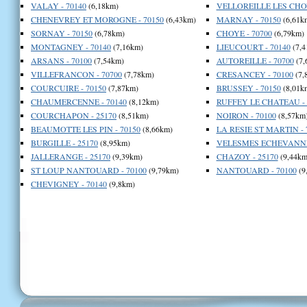
VALAY - 70140
(6,18km)
VELLOREILLE LES CHOY
CHENEVREY ET MOROGNE - 70150
(6,43km)
MARNAY - 70150
(6,61k
SORNAY - 70150
(6,78km)
CHOYE - 70700
(6,79km)
MONTAGNEY - 70140
(7,16km)
LIEUCOURT - 70140
(7,4
ARSANS - 70100
(7,54km)
AUTOREILLE - 70700
(7,
VILLEFRANCON - 70700
(7,78km)
CRESANCEY - 70100
(7,
COURCUIRE - 70150
(7,87km)
BRUSSEY - 70150
(8,01k
CHAUMERCENNE - 70140
(8,12km)
RUFFEY LE CHATEAU - 
COURCHAPON - 25170
(8,51km)
NOIRON - 70100
(8,57km
BEAUMOTTE LES PIN - 70150
(8,66km)
LA RESIE ST MARTIN - 
BURGILLE - 25170
(8,95km)
VELESMES ECHEVANNE 
JALLERANGE - 25170
(9,39km)
CHAZOY - 25170
(9,44km
ST LOUP NANTOUARD - 70100
(9,79km)
NANTOUARD - 70100
(9
CHEVIGNEY - 70140
(9,8km)