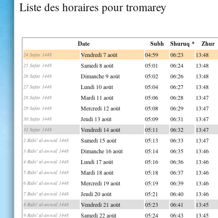
Liste des horaires pour tromarey
Date
Subh
Shuruq *
Zhur
Vendredi 7 août
04:59
06:23
13:48
24 Safar 1448
Samedi 8 août
05:01
06:24
13:48
25 Safar 1448
Dimanche 9 août
05:02
06:26
13:48
26 Safar 1448
Lundi 10 août
05:04
06:27
13:48
27 Safar 1448
Mardi 11 août
05:06
06:28
13:47
28 Safar 1448
Mercredi 12 août
05:08
06:29
13:47
29 Safar 1448
Jeudi 13 août
05:09
06:31
13:47
30 Safar 1448
Vendredi 14 août
05:11
06:32
13:47
31 Safar 1448
Samedi 15 août
05:13
06:33
13:47
2 Rabi' al-awwal 1448
Dimanche 16 août
05:14
06:35
13:46
3 Rabi' al-awwal 1448
Lundi 17 août
05:16
06:36
13:46
4 Rabi' al-awwal 1448
Mardi 18 août
05:18
06:37
13:46
5 Rabi' al-awwal 1448
Mercredi 19 août
05:19
06:39
13:46
6 Rabi' al-awwal 1448
Jeudi 20 août
05:21
06:40
13:46
7 Rabi' al-awwal 1448
Vendredi 21 août
05:23
06:41
13:45
8 Rabi' al-awwal 1448
Samedi 22 août
05:24
06:43
13:45
9 Rabi' al-awwal 1448