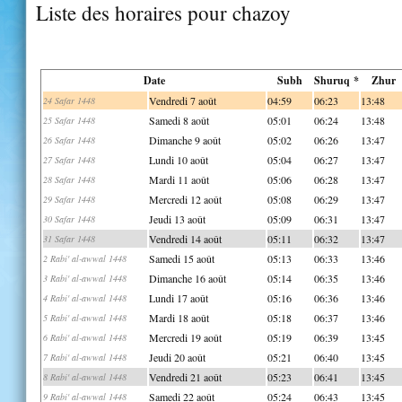
Liste des horaires pour chazoy
Date
Subh
Shuruq *
Zhur
Vendredi 7 août
04:59
06:23
13:48
24 Safar 1448
Samedi 8 août
05:01
06:24
13:48
25 Safar 1448
Dimanche 9 août
05:02
06:26
13:47
26 Safar 1448
Lundi 10 août
05:04
06:27
13:47
27 Safar 1448
Mardi 11 août
05:06
06:28
13:47
28 Safar 1448
Mercredi 12 août
05:08
06:29
13:47
29 Safar 1448
Jeudi 13 août
05:09
06:31
13:47
30 Safar 1448
Vendredi 14 août
05:11
06:32
13:47
31 Safar 1448
Samedi 15 août
05:13
06:33
13:46
2 Rabi' al-awwal 1448
Dimanche 16 août
05:14
06:35
13:46
3 Rabi' al-awwal 1448
Lundi 17 août
05:16
06:36
13:46
4 Rabi' al-awwal 1448
Mardi 18 août
05:18
06:37
13:46
5 Rabi' al-awwal 1448
Mercredi 19 août
05:19
06:39
13:45
6 Rabi' al-awwal 1448
Jeudi 20 août
05:21
06:40
13:45
7 Rabi' al-awwal 1448
Vendredi 21 août
05:23
06:41
13:45
8 Rabi' al-awwal 1448
Samedi 22 août
05:24
06:43
13:45
9 Rabi' al-awwal 1448