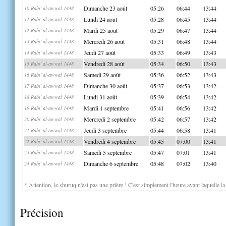
Dimanche 23 août
05:26
06:44
13:44
10 Rabi' al-awwal 1448
Lundi 24 août
05:28
06:45
13:44
11 Rabi' al-awwal 1448
Mardi 25 août
05:29
06:47
13:44
12 Rabi' al-awwal 1448
Mercredi 26 août
05:31
06:48
13:44
13 Rabi' al-awwal 1448
Jeudi 27 août
05:33
06:49
13:43
14 Rabi' al-awwal 1448
Vendredi 28 août
05:34
06:50
13:43
15 Rabi' al-awwal 1448
Samedi 29 août
05:36
06:52
13:43
16 Rabi' al-awwal 1448
Dimanche 30 août
05:37
06:53
13:42
17 Rabi' al-awwal 1448
Lundi 31 août
05:39
06:54
13:42
18 Rabi' al-awwal 1448
Mardi 1 septembre
05:41
06:56
13:42
19 Rabi' al-awwal 1448
Mercredi 2 septembre
05:42
06:57
13:42
20 Rabi' al-awwal 1448
Jeudi 3 septembre
05:44
06:58
13:41
21 Rabi' al-awwal 1448
Vendredi 4 septembre
05:45
07:00
13:41
22 Rabi' al-awwal 1448
Samedi 5 septembre
05:47
07:01
13:41
23 Rabi' al-awwal 1448
Dimanche 6 septembre
05:48
07:02
13:40
24 Rabi' al-awwal 1448
* Attention, le shuruq n'est pas une prière ! C'est simplement l'heure avant laquelle l
Précision