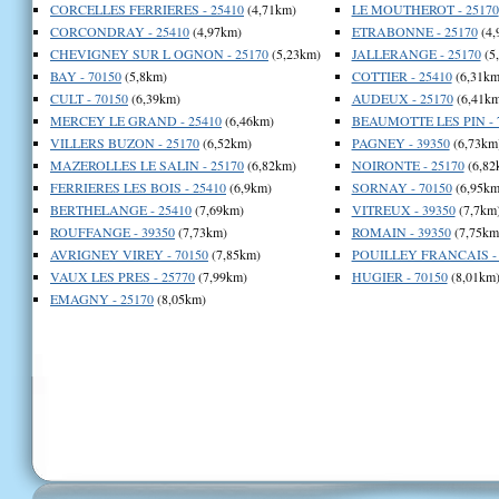
CORCELLES FERRIERES - 25410
(4,71km)
LE MOUTHEROT - 25170
CORCONDRAY - 25410
(4,97km)
ETRABONNE - 25170
(4,
CHEVIGNEY SUR L OGNON - 25170
(5,23km)
JALLERANGE - 25170
(5
BAY - 70150
(5,8km)
COTTIER - 25410
(6,31km
CULT - 70150
(6,39km)
AUDEUX - 25170
(6,41km
MERCEY LE GRAND - 25410
(6,46km)
BEAUMOTTE LES PIN - 
VILLERS BUZON - 25170
(6,52km)
PAGNEY - 39350
(6,73km
MAZEROLLES LE SALIN - 25170
(6,82km)
NOIRONTE - 25170
(6,82
FERRIERES LES BOIS - 25410
(6,9km)
SORNAY - 70150
(6,95km
BERTHELANGE - 25410
(7,69km)
VITREUX - 39350
(7,7km
ROUFFANGE - 39350
(7,73km)
ROMAIN - 39350
(7,75km
AVRIGNEY VIREY - 70150
(7,85km)
POUILLEY FRANCAIS - 
VAUX LES PRES - 25770
(7,99km)
HUGIER - 70150
(8,01km
EMAGNY - 25170
(8,05km)