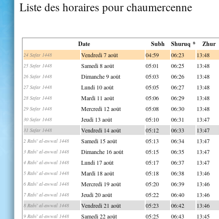
Liste des horaires pour chaumercenne
Date
Subh
Shuruq *
Zhur
Vendredi 7 août
04:59
06:23
13:48
24 Safar 1448
Samedi 8 août
05:01
06:25
13:48
25 Safar 1448
Dimanche 9 août
05:03
06:26
13:48
26 Safar 1448
Lundi 10 août
05:05
06:27
13:48
27 Safar 1448
Mardi 11 août
05:06
06:29
13:48
28 Safar 1448
Mercredi 12 août
05:08
06:30
13:48
29 Safar 1448
Jeudi 13 août
05:10
06:31
13:47
30 Safar 1448
Vendredi 14 août
05:12
06:33
13:47
31 Safar 1448
Samedi 15 août
05:13
06:34
13:47
2 Rabi' al-awwal 1448
Dimanche 16 août
05:15
06:35
13:47
3 Rabi' al-awwal 1448
Lundi 17 août
05:17
06:37
13:47
4 Rabi' al-awwal 1448
Mardi 18 août
05:18
06:38
13:46
5 Rabi' al-awwal 1448
Mercredi 19 août
05:20
06:39
13:46
6 Rabi' al-awwal 1448
Jeudi 20 août
05:22
06:40
13:46
7 Rabi' al-awwal 1448
Vendredi 21 août
05:23
06:42
13:46
8 Rabi' al-awwal 1448
Samedi 22 août
05:25
06:43
13:45
9 Rabi' al-awwal 1448