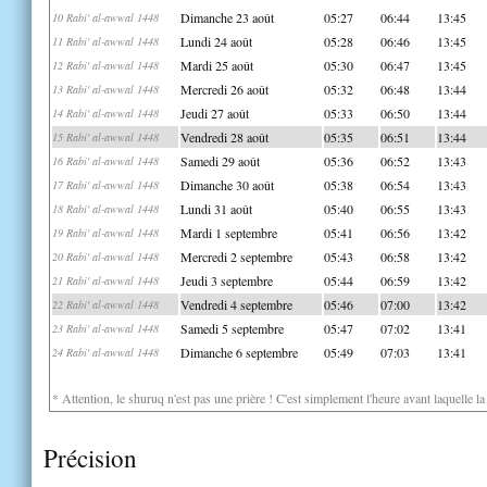
Dimanche 23 août
05:27
06:44
13:45
10 Rabi' al-awwal 1448
Lundi 24 août
05:28
06:46
13:45
11 Rabi' al-awwal 1448
Mardi 25 août
05:30
06:47
13:45
12 Rabi' al-awwal 1448
Mercredi 26 août
05:32
06:48
13:44
13 Rabi' al-awwal 1448
Jeudi 27 août
05:33
06:50
13:44
14 Rabi' al-awwal 1448
Vendredi 28 août
05:35
06:51
13:44
15 Rabi' al-awwal 1448
Samedi 29 août
05:36
06:52
13:43
16 Rabi' al-awwal 1448
Dimanche 30 août
05:38
06:54
13:43
17 Rabi' al-awwal 1448
Lundi 31 août
05:40
06:55
13:43
18 Rabi' al-awwal 1448
Mardi 1 septembre
05:41
06:56
13:42
19 Rabi' al-awwal 1448
Mercredi 2 septembre
05:43
06:58
13:42
20 Rabi' al-awwal 1448
Jeudi 3 septembre
05:44
06:59
13:42
21 Rabi' al-awwal 1448
Vendredi 4 septembre
05:46
07:00
13:42
22 Rabi' al-awwal 1448
Samedi 5 septembre
05:47
07:02
13:41
23 Rabi' al-awwal 1448
Dimanche 6 septembre
05:49
07:03
13:41
24 Rabi' al-awwal 1448
* Attention, le shuruq n'est pas une prière ! C'est simplement l'heure avant laquelle l
Précision