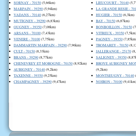
SORNAY - 70150
(5,66km)
LIEUCOURT - 70140
(5,7
MARPAIN - 39290
(5,94km)
LA GRANDE RESIE - 70
VADANS - 70140
(6,27km)
HUGIER - 70150
(6,3km)
MUTIGNEY - 39290
(6,83km)
BAY - 70150
(6,87km)
OUGNEY - 39350
(7,08km)
BONBOILLON - 70150
(7
ARSANS - 70100
(7,43km)
VITREUX - 39350
(7,5km
VENERE - 70100
(7,75km)
PAGNEY - 39350
(7,85km
DAMMARTIN MARPAIN - 39290
(7,96km)
TROMAREY - 70150
(8,1
CULT - 70150
(8,33km)
JALLERANGE - 25170
(8
BRANS - 39290
(8,77km)
SALIGNEY - 39350
(8,87
CHENEVREY ET MOROGNE - 70150
(8,92km)
BROYE AUBIGNEY MON
AUBIGNEY - 70140
(9,2km)
(9,2km)
TAXENNE - 39350
(9,25km)
MONTSEUGNY - 70140
(
CHAMPAGNEY - 39290
(9,47km)
NOIRON - 70100
(9,41km