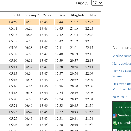
Angle
:
(?)
Subh
Shuruq *
Zhur
Asr
Maghrib
Isha
04:59
06:23
13:48
17:44
21:07
22:26
05:01
06:25
13:48
17:43
21:05
22:24
05:03
06:26
13:48
17:42
21:04
22:22
05:05
06:27
13:48
17:42
21:02
22:20
Article
05:06
06:28
13:47
17:41
21:01
22:17
05:08
06:30
13:47
17:40
20:59
22:15
Médine comme
05:10
06:31
13:47
17:39
20:57
22:13
Hajj : quelq
05:11
06:32
13:47
17:38
20:56
22:11
Hajj : 17 rai
05:13
06:34
13:47
17:37
20:54
22:09
le faire !
05:15
06:35
13:46
17:37
20:52
22:07
Des musulman
05:16
06:36
13:46
17:36
20:50
22:05
Musulman bl
05:18
06:38
13:46
17:35
20:49
22:03
2003-2013 – 
05:20
06:39
13:46
17:34
20:47
22:01
05:21
06:40
13:46
17:33
20:45
21:59
Le Guid
05:23
06:42
13:45
17:32
20:43
21:56
Sms4mus
05:25
06:43
13:45
17:31
20:41
21:54
La Citad
05:26
06:44
13:45
17:30
20:40
21:52
Calendri
05:28
06:45
13:45
17:29
20:38
21:50