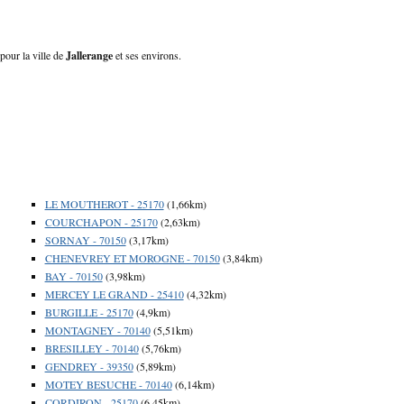
 pour la ville de
Jallerange
et ses environs.
LE MOUTHEROT - 25170
(1,66km)
COURCHAPON - 25170
(2,63km)
SORNAY - 70150
(3,17km)
CHENEVREY ET MOROGNE - 70150
(3,84km)
BAY - 70150
(3,98km)
MERCEY LE GRAND - 25410
(4,32km)
BURGILLE - 25170
(4,9km)
MONTAGNEY - 70140
(5,51km)
BRESILLEY - 70140
(5,76km)
GENDREY - 39350
(5,89km)
MOTEY BESUCHE - 70140
(6,14km)
CORDIRON - 25170
(6,45km)