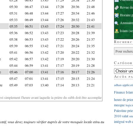
05:30
06:47
13:44
17:28
20:36
21:48
Revue d
05:31
06:48
13:44
17:27
20:34
21:46
Horaire p
05:33
06:49
13:44
17:26
20:32
21:43
Annuaire
05:35
06:51
13:43
17:24
20:30
21:41
Islam
(se
05:36
06:52
13:43
17:23
20:28
21:39
05:38
06:53
13:43
17:22
20:26
21:37
Recherc
05:39
06:55
13:42
17:21
20:24
21:35
05:41
06:56
13:42
17:20
20:22
21:32
e
05:42
06:57
13:42
17:19
20:20
21:30
Catégor
05:44
06:59
13:41
17:17
20:19
21:28
e
05:46
07:00
13:41
17:16
20:17
21:26
Accès p
05:47
07:01
13:41
17:15
20:15
21:24
re
05:49
07:03
13:40
17:14
20:13
21:21
adhan
applicat
Finance Isla
'est simplement l'heure avant laquelle la prière du subh doit être accomplie
heure de prie
mecque
logici
Palestine
prie
2010
salat
sm
intégral
web
dicatif, vous devez toujours vérifier auprès de votre mosquée locale et/ou au