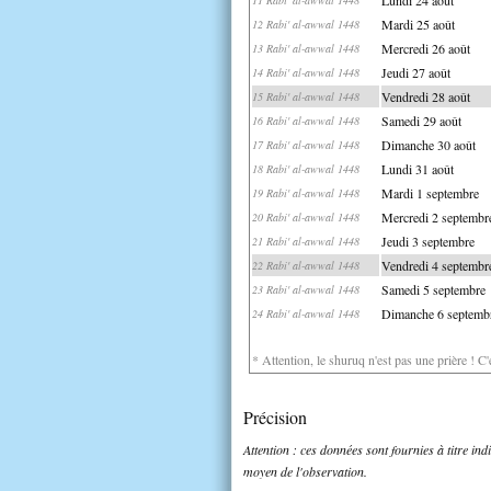
Mardi 25 août
12 Rabi' al-awwal 1448
Mercredi 26 août
13 Rabi' al-awwal 1448
Jeudi 27 août
14 Rabi' al-awwal 1448
Vendredi 28 août
15 Rabi' al-awwal 1448
Samedi 29 août
16 Rabi' al-awwal 1448
Dimanche 30 août
17 Rabi' al-awwal 1448
Lundi 31 août
18 Rabi' al-awwal 1448
Mardi 1 septembre
19 Rabi' al-awwal 1448
Mercredi 2 septembr
20 Rabi' al-awwal 1448
Jeudi 3 septembre
21 Rabi' al-awwal 1448
Vendredi 4 septembr
22 Rabi' al-awwal 1448
Samedi 5 septembre
23 Rabi' al-awwal 1448
Dimanche 6 septemb
24 Rabi' al-awwal 1448
* Attention, le shuruq n'est pas une prière ! C
Précision
Attention : ces données sont fournies à titre in
moyen de l'observation.