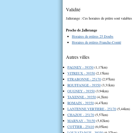
Validité
Jallerange : Ces horaires de prière sont valables
Proche de Jallerange
Horaires de prières 25 Doubs
Horaires de prières Franche-Comté
Autres villes
PAGNEY - 39350
(1,17km)
VITREUX - 39350
(2,15km)
ETRABONNE - 25170
(2,97km)
ROUFFANGE - 39350
(3,31km)
OUGNEY - 39350
(3,94km)
TAXENNE - 39350
(4,2km)
ROMAIN - 39350
(4,47km)
LANTENNE VERTIERE - 25170
(5,44km)
CHAZOY - 25170
(5,57km)
MARNAY - 70150
(5,82km)
COTTIER - 25410
(6,05km)
LOUVATANGE - 39350
(6,37km)