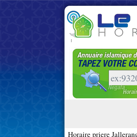
|
Horaire priere Jalleran