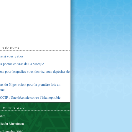
s récents
 si vous y étiez
ues photos en vrac de La Mecque
sons pour lesquelles vous devriez vous dépêcher de
s du Niger voient pour la première fois un
anc
CCIF : Une décennie contre l’islamophobie
e Musulman
lim
elle du Musulman
er Ramadan 2019