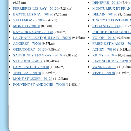
(6,33km)
DENEVRE - 70180
(7,44k
FERRIERES LES RAY - 70130
(7,21km)
MONTUREUX ET PRANTI
BROTTE LES RAY - 70180
(7,76km)
DELAIN - 70180
(8,46km)
VELLEMOZ - 70700
(8,41km)
TINCEY ET PONTREBEAU
MONTOT - 70180
(8,8km)
ST GAND - 70130
(9,11k
RAY SUR SAONE - 70130
(9,04km)
ROCHE ET RAUCOURT -
LA CHAPELLE ST QUILLAIN - 70700
(9,16km)
VOLON - 70180
(9,59km)
ANGIREY - 70700
(9,57km)
FRESNE ST MAMES - 70
GREUCOURT - 70130
(9,89km)
ACHEY - 70180
(10,13km
SAUVIGNEY LES GRAY - 70100
(9,91km)
RIGNY - 70100
(10,42km)
ST BROING - 70100
(10,24km)
LAVONCOURT - 70120
(
LA VERNOTTE - 70130
(10,66km)
VANNE - 70130
(11,12km
THEULEY - 70120
(10,89km)
VEZET - 70130
(11,39km)
MONT ST LEGER - 70120
(11,26km)
FOUVENT ST ANDOCHE - 70600
(11,48km)