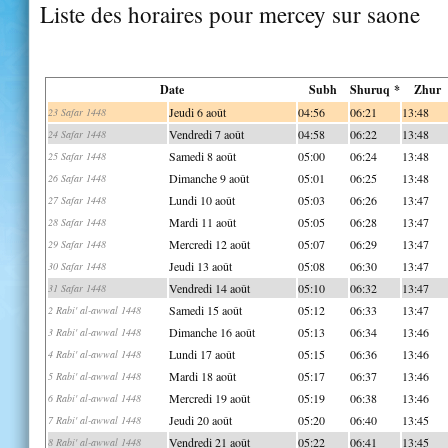
Liste des horaires pour mercey sur saone
Date
Subh
Shuruq *
Zhur
Jeudi 6 août
04:56
06:21
13:48
23 Safar 1448
Vendredi 7 août
04:58
06:22
13:48
24 Safar 1448
Samedi 8 août
05:00
06:24
13:48
25 Safar 1448
Dimanche 9 août
05:01
06:25
13:48
26 Safar 1448
Lundi 10 août
05:03
06:26
13:47
27 Safar 1448
Mardi 11 août
05:05
06:28
13:47
28 Safar 1448
Mercredi 12 août
05:07
06:29
13:47
29 Safar 1448
Jeudi 13 août
05:08
06:30
13:47
30 Safar 1448
Vendredi 14 août
05:10
06:32
13:47
31 Safar 1448
Samedi 15 août
05:12
06:33
13:47
2 Rabi' al-awwal 1448
Dimanche 16 août
05:13
06:34
13:46
3 Rabi' al-awwal 1448
Lundi 17 août
05:15
06:36
13:46
4 Rabi' al-awwal 1448
Mardi 18 août
05:17
06:37
13:46
5 Rabi' al-awwal 1448
Mercredi 19 août
05:19
06:38
13:46
6 Rabi' al-awwal 1448
Jeudi 20 août
05:20
06:40
13:45
7 Rabi' al-awwal 1448
Vendredi 21 août
05:22
06:41
13:45
8 Rabi' al-awwal 1448