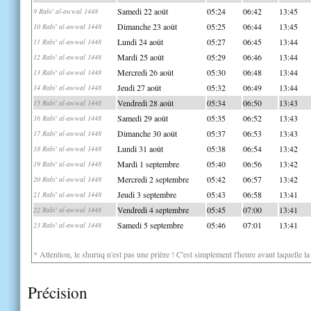
Samedi 22 août
05:24
06:42
13:45
9 Rabi' al-awwal 1448
Dimanche 23 août
05:25
06:44
13:45
10 Rabi' al-awwal 1448
Lundi 24 août
05:27
06:45
13:44
11 Rabi' al-awwal 1448
Mardi 25 août
05:29
06:46
13:44
12 Rabi' al-awwal 1448
Mercredi 26 août
05:30
06:48
13:44
13 Rabi' al-awwal 1448
Jeudi 27 août
05:32
06:49
13:44
14 Rabi' al-awwal 1448
Vendredi 28 août
05:34
06:50
13:43
15 Rabi' al-awwal 1448
Samedi 29 août
05:35
06:52
13:43
16 Rabi' al-awwal 1448
Dimanche 30 août
05:37
06:53
13:43
17 Rabi' al-awwal 1448
Lundi 31 août
05:38
06:54
13:42
18 Rabi' al-awwal 1448
Mardi 1 septembre
05:40
06:56
13:42
19 Rabi' al-awwal 1448
Mercredi 2 septembre
05:42
06:57
13:42
20 Rabi' al-awwal 1448
Jeudi 3 septembre
05:43
06:58
13:41
21 Rabi' al-awwal 1448
Vendredi 4 septembre
05:45
07:00
13:41
22 Rabi' al-awwal 1448
Samedi 5 septembre
05:46
07:01
13:41
23 Rabi' al-awwal 1448
* Attention, le shuruq n'est pas une prière ! C'est simplement l'heure avant laquelle l
Précision