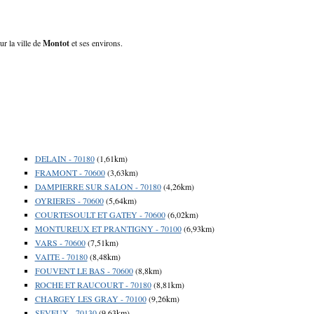
ur la ville de
Montot
et ses environs.
DELAIN - 70180
(1,61km)
FRAMONT - 70600
(3,63km)
DAMPIERRE SUR SALON - 70180
(4,26km)
OYRIERES - 70600
(5,64km)
COURTESOULT ET GATEY - 70600
(6,02km)
MONTUREUX ET PRANTIGNY - 70100
(6,93km)
VARS - 70600
(7,51km)
VAITE - 70180
(8,48km)
FOUVENT LE BAS - 70600
(8,8km)
ROCHE ET RAUCOURT - 70180
(8,81km)
CHARGEY LES GRAY - 70100
(9,26km)
SEVEUX - 70130
(9,63km)