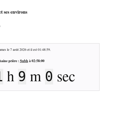
t ses environs
0
mes le
7 août 2026
et il est
01:48:59
.
haine prière :
Subh
à
02:58:00
h
m
sec
1
9
0