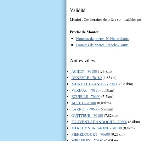
Validité
Montot : Ces horaires de prière sont valables po
Proche de Montot
Horaires de prières 70 Haute-Saône
Horaires de prières Franche-Comté
Autres villes
ACHEY - 70180
(1,44km)
DENEVRE - 70180
(1,85km)
MONT LE FRANOIS - 70600
(3,63km)
VEREUX - 70180
(5,53km)
ECUELLE - 70600
(5,7km)
AUTET - 70180
(6,09km)
LARRET - 70600
(6,96km)
QUITTEUR - 70100
(7,82km)
FOUVENT ST ANDOCHE - 70600
(8,8km)
MERCEY SUR SAONE - 70130
(8,8km)
PIERRECOURT - 70600
(9,23km)
MEMBREY - 70180
(9,62km)