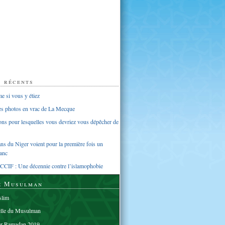
s récents
 si vous y étiez
ues photos en vrac de La Mecque
sons pour lesquelles vous devriez vous dépêcher de
s du Niger voient pour la première fois un
anc
CCIF : Une décennie contre l’islamophobie
e Musulman
lim
elle du Musulman
er Ramadan 2019