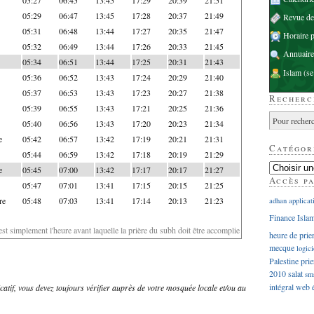
05:29
06:47
13:45
17:28
20:37
21:49
Revue d
05:31
06:48
13:44
17:27
20:35
21:47
Horaire p
05:32
06:49
13:44
17:26
20:33
21:45
Annuaire
05:34
06:51
13:44
17:25
20:31
21:43
Islam
(se
05:36
06:52
13:43
17:24
20:29
21:40
05:37
06:53
13:43
17:23
20:27
21:38
Recherc
05:39
06:55
13:43
17:21
20:25
21:36
05:40
06:56
13:43
17:20
20:23
21:34
e
05:42
06:57
13:42
17:19
20:21
21:31
Catégor
05:44
06:59
13:42
17:18
20:19
21:29
e
05:45
07:00
13:42
17:17
20:17
21:27
Accès p
05:47
07:01
13:41
17:15
20:15
21:25
re
05:48
07:03
13:41
17:14
20:13
21:23
adhan
applicat
Finance Isla
'est simplement l'heure avant laquelle la prière du subh doit être accomplie
heure de prie
mecque
logici
Palestine
prie
2010
salat
sm
intégral
web
dicatif, vous devez toujours vérifier auprès de votre mosquée locale et/ou au