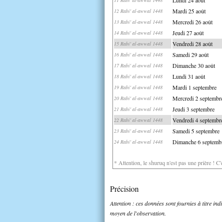
Mardi 25 août
12 Rabi' al-awwal 1448
Mercredi 26 août
13 Rabi' al-awwal 1448
Jeudi 27 août
14 Rabi' al-awwal 1448
Vendredi 28 août
15 Rabi' al-awwal 1448
Samedi 29 août
16 Rabi' al-awwal 1448
Dimanche 30 août
17 Rabi' al-awwal 1448
Lundi 31 août
18 Rabi' al-awwal 1448
Mardi 1 septembre
19 Rabi' al-awwal 1448
Mercredi 2 septembr
20 Rabi' al-awwal 1448
Jeudi 3 septembre
21 Rabi' al-awwal 1448
Vendredi 4 septembr
22 Rabi' al-awwal 1448
Samedi 5 septembre
23 Rabi' al-awwal 1448
Dimanche 6 septemb
24 Rabi' al-awwal 1448
* Attention, le shuruq n'est pas une prière ! C
Précision
Attention : ces données sont fournies à titre in
moyen de l'observation.