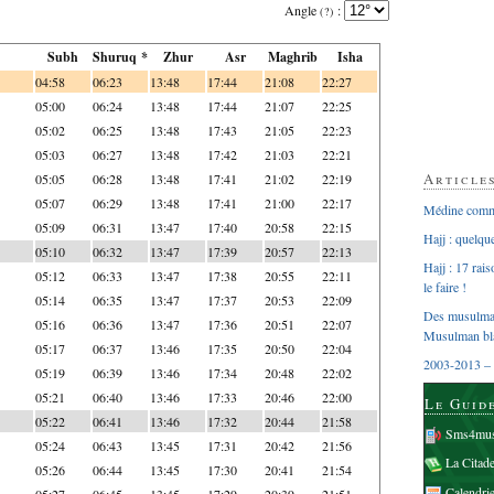
Angle
:
(?)
Subh
Shuruq *
Zhur
Asr
Maghrib
Isha
04:58
06:23
13:48
17:44
21:08
22:27
05:00
06:24
13:48
17:44
21:07
22:25
05:02
06:25
13:48
17:43
21:05
22:23
05:03
06:27
13:48
17:42
21:03
22:21
Article
05:05
06:28
13:48
17:41
21:02
22:19
05:07
06:29
13:48
17:41
21:00
22:17
Médine comme
05:09
06:31
13:47
17:40
20:58
22:15
Hajj : quelq
05:10
06:32
13:47
17:39
20:57
22:13
Hajj : 17 rai
05:12
06:33
13:47
17:38
20:55
22:11
le faire !
05:14
06:35
13:47
17:37
20:53
22:09
Des musulman
05:16
06:36
13:47
17:36
20:51
22:07
Musulman bl
05:17
06:37
13:46
17:35
20:50
22:04
2003-2013 – 
05:19
06:39
13:46
17:34
20:48
22:02
05:21
06:40
13:46
17:33
20:46
22:00
Le Guid
05:22
06:41
13:46
17:32
20:44
21:58
Sms4mus
05:24
06:43
13:45
17:31
20:42
21:56
La Citad
05:26
06:44
13:45
17:30
20:41
21:54
Calendri
05:27
06:45
13:45
17:29
20:39
21:51