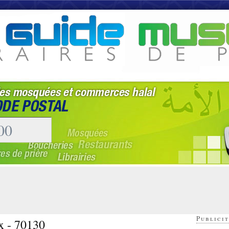
Publicit
x - 70130