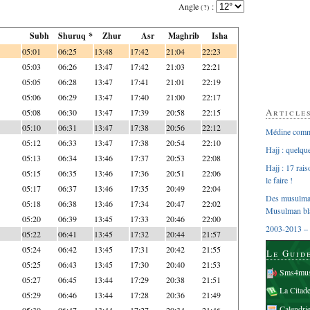
Angle
:
(?)
Subh
Shuruq *
Zhur
Asr
Maghrib
Isha
05:01
06:25
13:48
17:42
21:04
22:23
05:03
06:26
13:47
17:42
21:03
22:21
05:05
06:28
13:47
17:41
21:01
22:19
05:06
06:29
13:47
17:40
21:00
22:17
Article
05:08
06:30
13:47
17:39
20:58
22:15
05:10
06:31
13:47
17:38
20:56
22:12
Médine comme
05:12
06:33
13:47
17:38
20:54
22:10
Hajj : quelq
05:13
06:34
13:46
17:37
20:53
22:08
Hajj : 17 rai
05:15
06:35
13:46
17:36
20:51
22:06
le faire !
05:17
06:37
13:46
17:35
20:49
22:04
Des musulman
05:18
06:38
13:46
17:34
20:47
22:02
Musulman bl
05:20
06:39
13:45
17:33
20:46
22:00
2003-2013 – 
05:22
06:41
13:45
17:32
20:44
21:57
05:24
06:42
13:45
17:31
20:42
21:55
Le Guid
05:25
06:43
13:45
17:30
20:40
21:53
Sms4mus
05:27
06:45
13:44
17:29
20:38
21:51
La Citad
05:29
06:46
13:44
17:28
20:36
21:49
Calendri
05:30
06:47
13:44
17:27
20:34
21:46