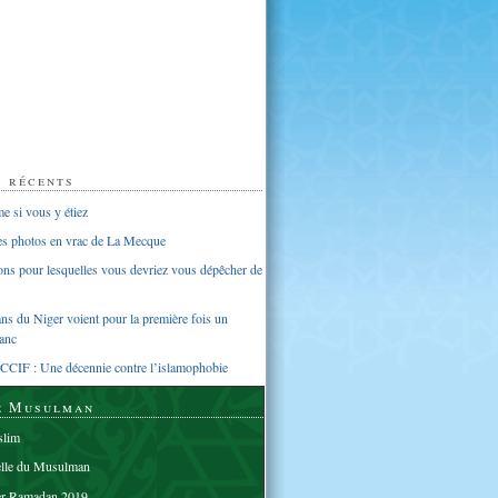
s récents
 si vous y étiez
ues photos en vrac de La Mecque
sons pour lesquelles vous devriez vous dépêcher de
s du Niger voient pour la première fois un
anc
CCIF : Une décennie contre l’islamophobie
e Musulman
lim
elle du Musulman
er Ramadan 2019