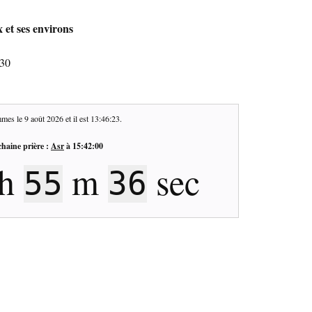
 et ses environs
130
mes le
9 août 2026
et il est
13:46:24
.
haine prière :
Asr
à
15:42:00
h
m
sec
55
35