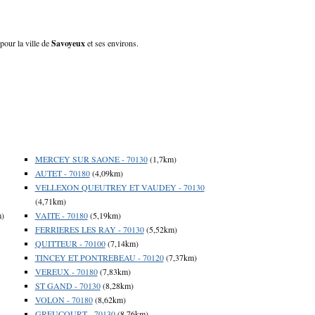
pour la ville de
Savoyeux
et ses environs.
MERCEY SUR SAONE - 70130
(1,7km)
AUTET - 70180
(4,09km)
VELLEXON QUEUTREY ET VAUDEY - 70130
(4,71km)
m)
VAITE - 70180
(5,19km)
FERRIERES LES RAY - 70130
(5,52km)
QUITTEUR - 70100
(7,14km)
TINCEY ET PONTREBEAU - 70120
(7,37km)
VEREUX - 70180
(7,83km)
ST GAND - 70130
(8,28km)
VOLON - 70180
(8,62km)
GREUCOURT - 70130
(8,76km)