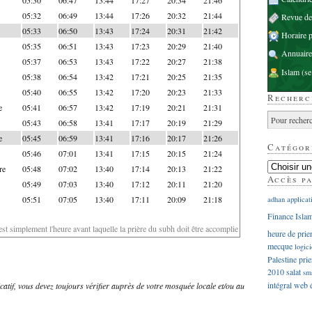
05:32
06:49
13:44
17:26
20:32
21:44
Revue d
05:33
06:50
13:43
17:24
20:31
21:42
Horaire p
05:35
06:51
13:43
17:23
20:29
21:40
Annuaire
05:37
06:53
13:43
17:22
20:27
21:38
Islam
(se
05:38
06:54
13:42
17:21
20:25
21:35
05:40
06:55
13:42
17:20
20:23
21:33
Recherc
e
05:41
06:57
13:42
17:19
20:21
21:31
05:43
06:58
13:41
17:17
20:19
21:29
e
05:45
06:59
13:41
17:16
20:17
21:26
Catégor
05:46
07:01
13:41
17:15
20:15
21:24
re
05:48
07:02
13:40
17:14
20:13
21:22
Accès p
05:49
07:03
13:40
17:12
20:11
21:20
05:51
07:05
13:40
17:11
20:09
21:18
adhan
applicat
Finance Isla
'est simplement l'heure avant laquelle la prière du subh doit être accomplie
heure de prie
mecque
logici
Palestine
prie
2010
salat
sm
intégral
web
dicatif, vous devez toujours vérifier auprès de votre mosquée locale et/ou au