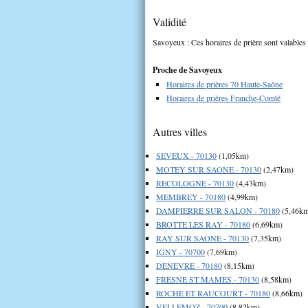
Validité
Savoyeux : Ces horaires de prière sont valables 
Proche de Savoyeux
Horaires de prières 70 Haute-Saône
Horaires de prières Franche-Comté
Autres villes
SEVEUX - 70130
(1,05km)
MOTEY SUR SAONE - 70130
(2,47km)
RECOLOGNE - 70130
(4,43km)
MEMBREY - 70180
(4,99km)
DAMPIERRE SUR SALON - 70180
(5,46k
BROTTE LES RAY - 70180
(6,69km)
RAY SUR SAONE - 70130
(7,35km)
IGNY - 70700
(7,69km)
DENEVRE - 70180
(8,15km)
FRESNE ST MAMES - 70130
(8,58km)
ROCHE ET RAUCOURT - 70180
(8,66km)
VELLEMOZ - 70700
(8,82km)