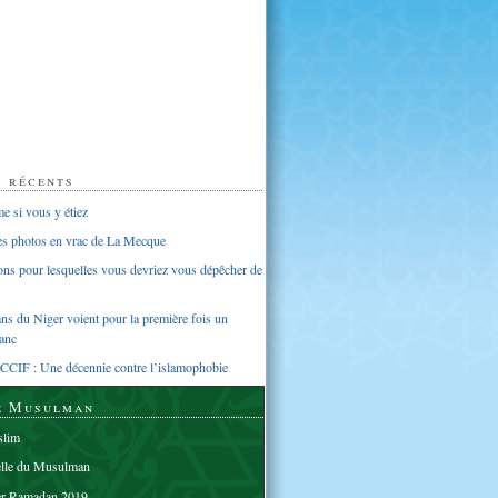
s récents
 si vous y étiez
ues photos en vrac de La Mecque
sons pour lesquelles vous devriez vous dépêcher de
s du Niger voient pour la première fois un
anc
CCIF : Une décennie contre l’islamophobie
e Musulman
lim
elle du Musulman
er Ramadan 2019