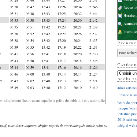
05:30
06:47
13:43
17:26
20:34
21:46
Revue d
05:31
06:48
13:43
17:25
20:32
21:44
Horaire p
05:33
06:50
13:43
17:24
20:30
21:42
Annuaire
05:35
06:51
13:42
17:23
20:28
21:39
Islam
(se
05:36
06:52
13:42
17:22
20:26
21:37
05:38
06:54
13:42
17:20
20:24
21:35
Recherc
05:39
06:55
13:42
17:19
20:22
21:33
e
05:41
06:56
13:41
17:18
20:20
21:30
05:43
06:58
13:41
17:17
20:18
21:28
Catégor
e
05:44
06:59
13:41
17:16
20:16
21:26
05:46
07:00
13:40
17:14
20:14
21:24
Accès p
re
05:47
07:02
13:40
17:13
20:12
21:21
05:49
07:03
13:40
17:12
20:10
21:19
adhan
applicat
Finance Isla
'est simplement l'heure avant laquelle la prière du subh doit être accomplie
heure de prie
mecque
logici
Palestine
prie
2010
salat
sm
intégral
web
dicatif, vous devez toujours vérifier auprès de votre mosquée locale et/ou au