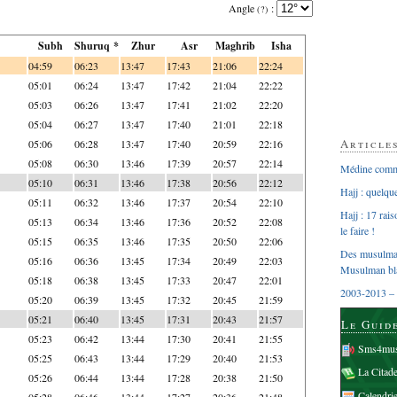
Angle
:
(?)
Subh
Shuruq *
Zhur
Asr
Maghrib
Isha
04:59
06:23
13:47
17:43
21:06
22:24
05:01
06:24
13:47
17:42
21:04
22:22
05:03
06:26
13:47
17:41
21:02
22:20
05:04
06:27
13:47
17:40
21:01
22:18
Article
05:06
06:28
13:47
17:40
20:59
22:16
05:08
06:30
13:46
17:39
20:57
22:14
Médine comme
05:10
06:31
13:46
17:38
20:56
22:12
Hajj : quelq
05:11
06:32
13:46
17:37
20:54
22:10
Hajj : 17 rai
05:13
06:34
13:46
17:36
20:52
22:08
le faire !
05:15
06:35
13:46
17:35
20:50
22:06
Des musulman
05:16
06:36
13:45
17:34
20:49
22:03
Musulman bl
05:18
06:38
13:45
17:33
20:47
22:01
2003-2013 – 
05:20
06:39
13:45
17:32
20:45
21:59
05:21
06:40
13:45
17:31
20:43
21:57
Le Guid
05:23
06:42
13:44
17:30
20:41
21:55
Sms4mus
05:25
06:43
13:44
17:29
20:40
21:53
La Citad
05:26
06:44
13:44
17:28
20:38
21:50
Calendri
05:28
06:46
13:44
17:27
20:36
21:48