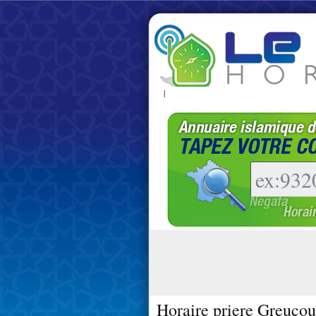
|
Horaire priere Greucou