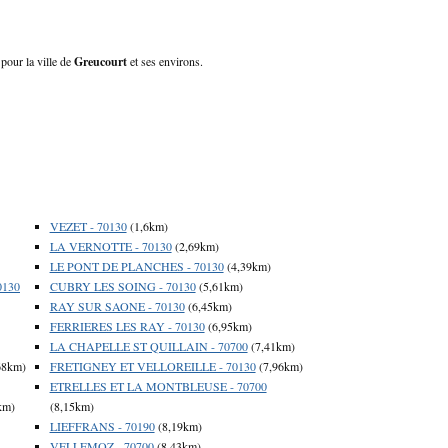
 pour la ville de
Greucourt
et ses environs.
VEZET - 70130
(1,6km)
LA VERNOTTE - 70130
(2,69km)
LE PONT DE PLANCHES - 70130
(4,39km)
130
CUBRY LES SOING - 70130
(5,61km)
RAY SUR SAONE - 70130
(6,45km)
FERRIERES LES RAY - 70130
(6,95km)
LA CHAPELLE ST QUILLAIN - 70700
(7,41km)
68km)
FRETIGNEY ET VELLOREILLE - 70130
(7,96km)
ETRELLES ET LA MONTBLEUSE - 70700
km)
(8,15km)
LIEFFRANS - 70190
(8,19km)
VELLEMOZ - 70700
(8,43km)