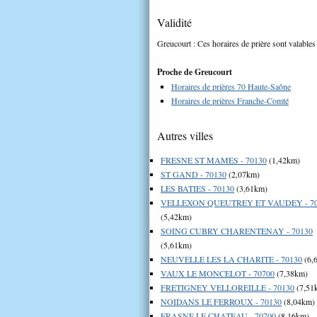
Validité
Greucourt : Ces horaires de prière sont valables
Proche de Greucourt
Horaires de prières 70 Haute-Saône
Horaires de prières Franche-Comté
Autres villes
FRESNE ST MAMES - 70130
(1,42km)
ST GAND - 70130
(2,07km)
LES BATIES - 70130
(3,61km)
VELLEXON QUEUTREY ET VAUDEY - 70
(5,42km)
SOING CUBRY CHARENTENAY - 70130
(5,61km)
NEUVELLE LES LA CHARITE - 70130
(6,
VAUX LE MONCELOT - 70700
(7,38km)
FRETIGNEY VELLOREILLE - 70130
(7,51
NOIDANS LE FERROUX - 70130
(8,04km)
FRASNE LE CHATEAU - 70700
(8,16km)