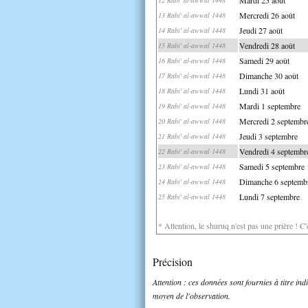
Mercredi 26 août
13 Rabi' al-awwal 1448
Jeudi 27 août
14 Rabi' al-awwal 1448
Vendredi 28 août
15 Rabi' al-awwal 1448
Samedi 29 août
16 Rabi' al-awwal 1448
Dimanche 30 août
17 Rabi' al-awwal 1448
Lundi 31 août
18 Rabi' al-awwal 1448
Mardi 1 septembre
19 Rabi' al-awwal 1448
Mercredi 2 septembr
20 Rabi' al-awwal 1448
Jeudi 3 septembre
21 Rabi' al-awwal 1448
Vendredi 4 septembr
22 Rabi' al-awwal 1448
Samedi 5 septembre
23 Rabi' al-awwal 1448
Dimanche 6 septemb
24 Rabi' al-awwal 1448
Lundi 7 septembre
25 Rabi' al-awwal 1448
* Attention, le shuruq n'est pas une prière ! C
Précision
Attention : ces données sont fournies à titre in
moyen de l'observation.