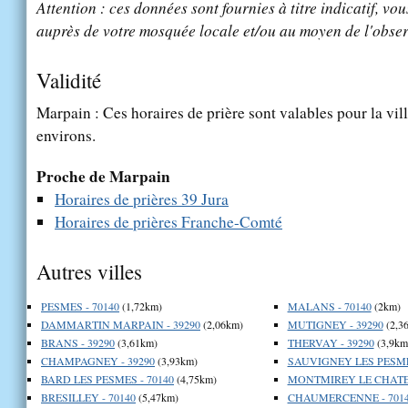
Attention : ces données sont fournies à titre indicatif, vou
auprès de votre mosquée locale et/ou au moyen de l'obser
Validité
Marpain : Ces horaires de prière sont valables pour la vil
environs.
Proche de Marpain
Horaires de prières 39 Jura
Horaires de prières Franche-Comté
Autres villes
PESMES - 70140
(1,72km)
MALANS - 70140
(2km)
DAMMARTIN MARPAIN - 39290
(2,06km)
MUTIGNEY - 39290
(2,3
BRANS - 39290
(3,61km)
THERVAY - 39290
(3,9km
CHAMPAGNEY - 39290
(3,93km)
SAUVIGNEY LES PESMES
BARD LES PESMES - 70140
(4,75km)
MONTMIREY LE CHATEA
BRESILLEY - 70140
(5,47km)
CHAUMERCENNE - 701