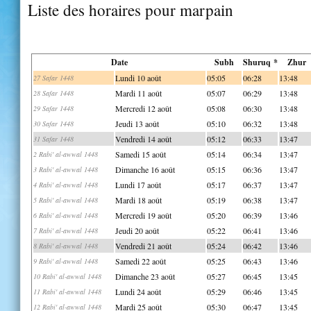
Liste des horaires pour marpain
Date
Subh
Shuruq *
Zhur
Lundi 10 août
05:05
06:28
13:48
27 Safar 1448
Mardi 11 août
05:07
06:29
13:48
28 Safar 1448
Mercredi 12 août
05:08
06:30
13:48
29 Safar 1448
Jeudi 13 août
05:10
06:32
13:48
30 Safar 1448
Vendredi 14 août
05:12
06:33
13:47
31 Safar 1448
Samedi 15 août
05:14
06:34
13:47
2 Rabi' al-awwal 1448
Dimanche 16 août
05:15
06:36
13:47
3 Rabi' al-awwal 1448
Lundi 17 août
05:17
06:37
13:47
4 Rabi' al-awwal 1448
Mardi 18 août
05:19
06:38
13:47
5 Rabi' al-awwal 1448
Mercredi 19 août
05:20
06:39
13:46
6 Rabi' al-awwal 1448
Jeudi 20 août
05:22
06:41
13:46
7 Rabi' al-awwal 1448
Vendredi 21 août
05:24
06:42
13:46
8 Rabi' al-awwal 1448
Samedi 22 août
05:25
06:43
13:46
9 Rabi' al-awwal 1448
Dimanche 23 août
05:27
06:45
13:45
10 Rabi' al-awwal 1448
Lundi 24 août
05:29
06:46
13:45
11 Rabi' al-awwal 1448
Mardi 25 août
05:30
06:47
13:45
12 Rabi' al-awwal 1448