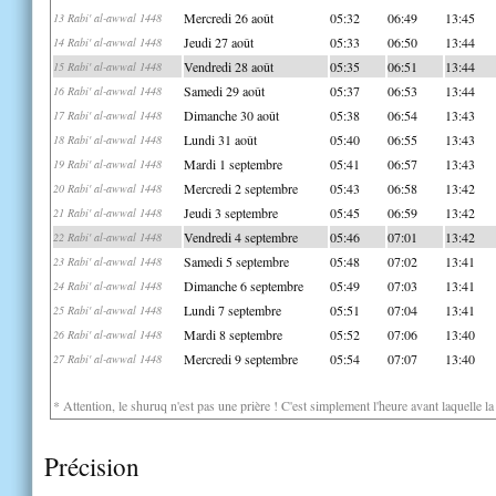
Mercredi 26 août
05:32
06:49
13:45
13 Rabi' al-awwal 1448
Jeudi 27 août
05:33
06:50
13:44
14 Rabi' al-awwal 1448
Vendredi 28 août
05:35
06:51
13:44
15 Rabi' al-awwal 1448
Samedi 29 août
05:37
06:53
13:44
16 Rabi' al-awwal 1448
Dimanche 30 août
05:38
06:54
13:43
17 Rabi' al-awwal 1448
Lundi 31 août
05:40
06:55
13:43
18 Rabi' al-awwal 1448
Mardi 1 septembre
05:41
06:57
13:43
19 Rabi' al-awwal 1448
Mercredi 2 septembre
05:43
06:58
13:42
20 Rabi' al-awwal 1448
Jeudi 3 septembre
05:45
06:59
13:42
21 Rabi' al-awwal 1448
Vendredi 4 septembre
05:46
07:01
13:42
22 Rabi' al-awwal 1448
Samedi 5 septembre
05:48
07:02
13:41
23 Rabi' al-awwal 1448
Dimanche 6 septembre
05:49
07:03
13:41
24 Rabi' al-awwal 1448
Lundi 7 septembre
05:51
07:04
13:41
25 Rabi' al-awwal 1448
Mardi 8 septembre
05:52
07:06
13:40
26 Rabi' al-awwal 1448
Mercredi 9 septembre
05:54
07:07
13:40
27 Rabi' al-awwal 1448
* Attention, le shuruq n'est pas une prière ! C'est simplement l'heure avant laquelle l
Précision