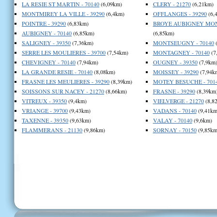
LA RESIE ST MARTIN - 70140
(6,09km)
CLERY - 21270
(6,21km)
MONTMIREY LA VILLE - 39290
(6,4km)
OFFLANGES - 39290
(6,
POINTRE - 39290
(6,83km)
BROYE AUBIGNEY MON
AUBIGNEY - 70140
(6,85km)
(6,85km)
SALIGNEY - 39350
(7,36km)
MONTSEUGNY - 70140
(
SERRE LES MOULIERES - 39700
(7,54km)
MONTAGNEY - 70140
(7
CHEVIGNEY - 70140
(7,94km)
OUGNEY - 39350
(7,9km
LA GRANDE RESIE - 70140
(8,08km)
MOISSEY - 39290
(7,94k
FRASNE LES MEULIERES - 39290
(8,39km)
MOTEY BESUCHE - 701
SOISSONS SUR NACEY - 21270
(8,66km)
FRASNE - 39290
(8,39km
VITREUX - 39350
(9,4km)
VIELVERGE - 21270
(8,8
VRIANGE - 39700
(9,43km)
VADANS - 70140
(9,41km
TAXENNE - 39350
(9,63km)
VALAY - 70140
(9,6km)
FLAMMERANS - 21130
(9,86km)
SORNAY - 70150
(9,85km