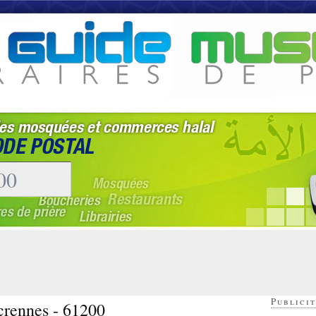
Publicit
 crennes - 61200