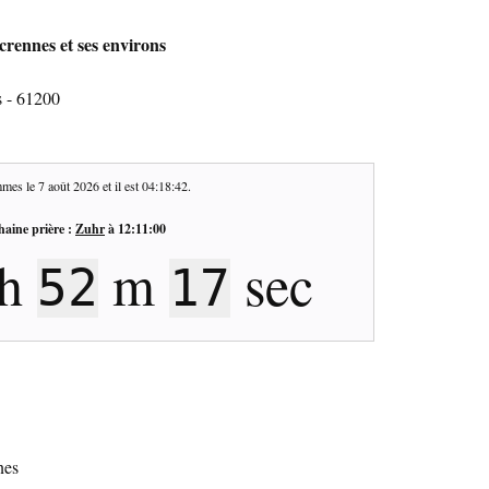
crennes et ses environs
s - 61200
mes le
7 août 2026
et il est
04:18:43
.
haine prière :
Zuhr
à
12:11:00
h
m
sec
52
16
nes