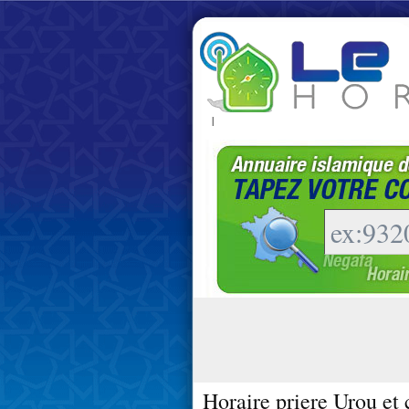
|
Horaire priere Urou et