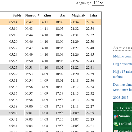
Angle
:
(?)
Subh
Shuruq *
Zhur
Asr
Maghrib
Isha
05:14
06:42
14:11
18:08
21:34
22:56
05:16
06:43
14:11
18:07
21:32
22:54
05:18
06:44
14:10
18:07
21:31
22:52
05:20
06:46
14:10
18:06
21:29
22:50
Article
05:22
06:47
14:10
18:05
21:27
22:48
05:24
06:49
14:10
18:04
21:26
22:45
Médine comme
05:25
06:50
14:10
18:03
21:24
22:43
Hajj : quelq
05:27
06:51
14:10
18:02
21:22
22:41
Hajj : 17 rai
05:29
06:53
14:09
18:02
21:20
22:39
le faire !
05:31
06:54
14:09
18:01
21:18
22:36
Des musulman
05:33
06:56
14:09
18:00
21:17
22:34
Musulman bl
05:35
06:57
14:09
17:59
21:15
22:32
2003-2013 – 
05:36
06:58
14:09
17:58
21:13
22:30
05:38
07:00
14:08
17:57
21:11
22:27
Le Guid
05:40
07:01
14:08
17:56
21:09
22:25
Sms4mus
05:42
07:03
14:08
17:55
21:07
22:23
La Citad
05:44
07:04
14:08
17:53
21:05
22:21
Calendri
05:45
07:05
14:07
17:52
21:03
22:18