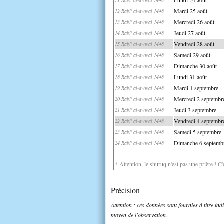
Mardi 25 août
12 Rabi' al-awwal 1448
Mercredi 26 août
13 Rabi' al-awwal 1448
Jeudi 27 août
14 Rabi' al-awwal 1448
Vendredi 28 août
15 Rabi' al-awwal 1448
Samedi 29 août
16 Rabi' al-awwal 1448
Dimanche 30 août
17 Rabi' al-awwal 1448
Lundi 31 août
18 Rabi' al-awwal 1448
Mardi 1 septembre
19 Rabi' al-awwal 1448
Mercredi 2 septembr
20 Rabi' al-awwal 1448
Jeudi 3 septembre
21 Rabi' al-awwal 1448
Vendredi 4 septembr
22 Rabi' al-awwal 1448
Samedi 5 septembre
23 Rabi' al-awwal 1448
Dimanche 6 septemb
24 Rabi' al-awwal 1448
* Attention, le shuruq n'est pas une prière ! C
Précision
Attention : ces données sont fournies à titre in
moyen de l'observation.