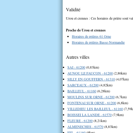
Validité
Urou et crennes : Ces horaires de prière sont val
Proche de Urou et crennes
Horaires de prières 61 Orne
Horaires de prières Basse-Normandie
Autres villes
SAI - 61200
(0,83km)
AUNOU LE FAUCON - 61200
(2,86km)
SILLY EN GOUFFERN - 61310
(4,07km)
SARCEAUX - 61200
(4,82km)
BAILLEUL - 61160
(6,28km)
MOULINS SUR ORNE - 61200
(6,7km)
FONTENAI SUR ORNE - 61200
(6,8km)
VILLEDIEU LES BAILLEUL - 61160
(7,59
BOISSEI LA LANDE - 61570
(7,9km)
FLEURE - 61200
(8,21km)
ALMENECHES - 61570
(8,83km)
FEL - 61160
(9km)