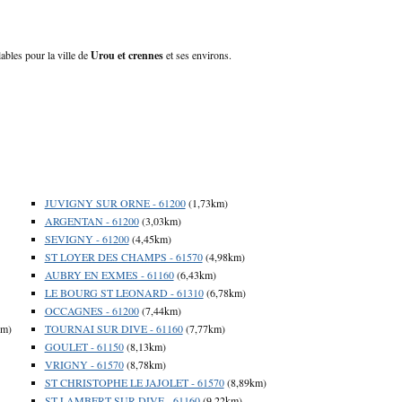
ables pour la ville de
Urou et crennes
et ses environs.
JUVIGNY SUR ORNE - 61200
(1,73km)
ARGENTAN - 61200
(3,03km)
SEVIGNY - 61200
(4,45km)
ST LOYER DES CHAMPS - 61570
(4,98km)
AUBRY EN EXMES - 61160
(6,43km)
LE BOURG ST LEONARD - 61310
(6,78km)
OCCAGNES - 61200
(7,44km)
km)
TOURNAI SUR DIVE - 61160
(7,77km)
GOULET - 61150
(8,13km)
VRIGNY - 61570
(8,78km)
ST CHRISTOPHE LE JAJOLET - 61570
(8,89km)
ST LAMBERT SUR DIVE - 61160
(9,22km)