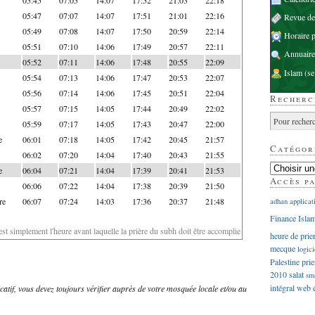
05:47
07:07
14:07
17:51
21:01
22:16
Revue d
05:49
07:08
14:07
17:50
20:59
22:14
Horaire p
05:51
07:10
14:06
17:49
20:57
22:11
Annuaire
05:52
07:11
14:06
17:48
20:55
22:09
Islam
(se
05:54
07:13
14:06
17:47
20:53
22:07
05:56
07:14
14:06
17:45
20:51
22:04
Recherc
05:57
07:15
14:05
17:44
20:49
22:02
05:59
07:17
14:05
17:43
20:47
22:00
e
06:01
07:18
14:05
17:42
20:45
21:57
Catégor
06:02
07:20
14:04
17:40
20:43
21:55
e
06:04
07:21
14:04
17:39
20:41
21:53
Accès p
06:06
07:22
14:04
17:38
20:39
21:50
re
06:07
07:24
14:03
17:36
20:37
21:48
adhan
applicat
Finance Isla
'est simplement l'heure avant laquelle la prière du subh doit être accomplie
heure de prie
mecque
logici
Palestine
prie
2010
salat
sm
intégral
web
dicatif, vous devez toujours vérifier auprès de votre mosquée locale et/ou au