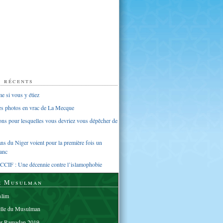
s récents
 si vous y étiez
ues photos en vrac de La Mecque
sons pour lesquelles vous devriez vous dépêcher de
s du Niger voient pour la première fois un
anc
CCIF : Une décennie contre l’islamophobie
e Musulman
lim
elle du Musulman
er Ramadan 2019