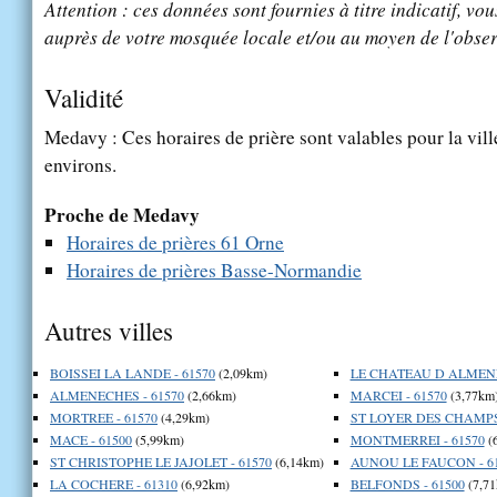
Attention : ces données sont fournies à titre indicatif, vou
auprès de votre mosquée locale et/ou au moyen de l'obser
Validité
Medavy : Ces horaires de prière sont valables pour la vil
environs.
Proche de Medavy
Horaires de prières 61 Orne
Horaires de prières Basse-Normandie
Autres villes
BOISSEI LA LANDE - 61570
(2,09km)
LE CHATEAU D ALMENE
ALMENECHES - 61570
(2,66km)
MARCEI - 61570
(3,77km
MORTREE - 61570
(4,29km)
ST LOYER DES CHAMPS 
MACE - 61500
(5,99km)
MONTMERREI - 61570
(
ST CHRISTOPHE LE JAJOLET - 61570
(6,14km)
AUNOU LE FAUCON - 6
LA COCHERE - 61310
(6,92km)
BELFONDS - 61500
(7,71