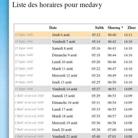
Liste des horaires pour medavy
Date
Subh
Shuruq *
Zhur
Jeudi 6 août
05:12
06:40
14:11
23 Safar 1448
Vendredi 7 août
05:14
06:42
14:10
24 Safar 1448
Samedi 8 août
05:16
06:43
14:10
25 Safar 1448
Dimanche 9 août
05:18
06:44
14:10
26 Safar 1448
Lundi 10 août
05:20
06:46
14:10
27 Safar 1448
Mardi 11 août
05:22
06:47
14:10
28 Safar 1448
Mercredi 12 août
05:24
06:49
14:10
29 Safar 1448
Jeudi 13 août
05:25
06:50
14:10
30 Safar 1448
Vendredi 14 août
05:27
06:51
14:09
31 Safar 1448
Samedi 15 août
05:29
06:53
14:09
2 Rabi' al-awwal 1448
Dimanche 16 août
05:31
06:54
14:09
3 Rabi' al-awwal 1448
Lundi 17 août
05:33
06:55
14:09
4 Rabi' al-awwal 1448
Mardi 18 août
05:35
06:57
14:09
5 Rabi' al-awwal 1448
Mercredi 19 août
05:36
06:58
14:08
6 Rabi' al-awwal 1448
Jeudi 20 août
05:38
07:00
14:08
7 Rabi' al-awwal 1448
Vendredi 21 août
05:40
07:01
14:08
8 Rabi' al-awwal 1448