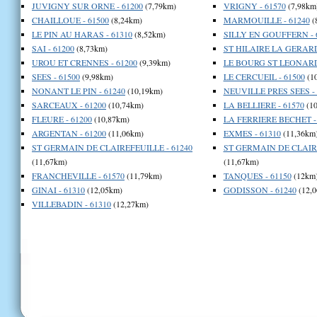
JUVIGNY SUR ORNE - 61200
(7,79km)
VRIGNY - 61570
(7,98km
CHAILLOUE - 61500
(8,24km)
MARMOUILLE - 61240
(
LE PIN AU HARAS - 61310
(8,52km)
SILLY EN GOUFFERN - 
SAI - 61200
(8,73km)
ST HILAIRE LA GERARD
UROU ET CRENNES - 61200
(9,39km)
LE BOURG ST LEONARD 
SEES - 61500
(9,98km)
LE CERCUEIL - 61500
(1
NONANT LE PIN - 61240
(10,19km)
NEUVILLE PRES SEES - 
SARCEAUX - 61200
(10,74km)
LA BELLIERE - 61570
(10
FLEURE - 61200
(10,87km)
LA FERRIERE BECHET -
ARGENTAN - 61200
(11,06km)
EXMES - 61310
(11,36km
ST GERMAIN DE CLAIREFEUILLE - 61240
ST GERMAIN DE CLAIRE
(11,67km)
(11,67km)
FRANCHEVILLE - 61570
(11,79km)
TANQUES - 61150
(12km
GINAI - 61310
(12,05km)
GODISSON - 61240
(12,0
VILLEBADIN - 61310
(12,27km)