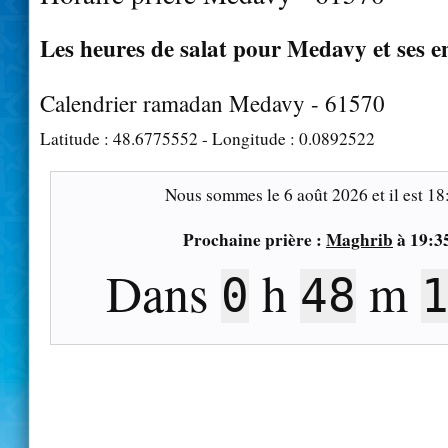
Les heures de salat pour Medavy et ses e
Calendrier ramadan Medavy - 61570
Latitude :
48.6775552
- Longitude :
0.0892522
Nous sommes le
6 août 2026
et il est
18
Prochaine prière :
Maghrib
à
19:3
Dans
h
m
0
48