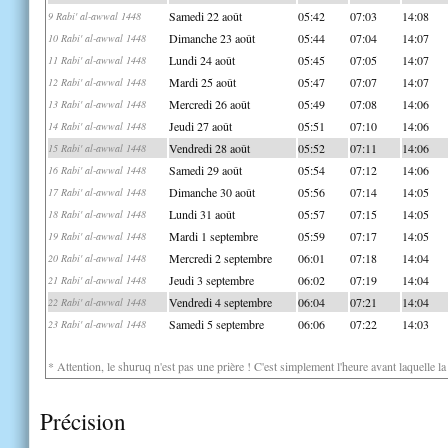
Samedi 22 août
05:42
07:03
14:08
9 Rabi' al-awwal 1448
Dimanche 23 août
05:44
07:04
14:07
10 Rabi' al-awwal 1448
Lundi 24 août
05:45
07:05
14:07
11 Rabi' al-awwal 1448
Mardi 25 août
05:47
07:07
14:07
12 Rabi' al-awwal 1448
Mercredi 26 août
05:49
07:08
14:06
13 Rabi' al-awwal 1448
Jeudi 27 août
05:51
07:10
14:06
14 Rabi' al-awwal 1448
Vendredi 28 août
05:52
07:11
14:06
15 Rabi' al-awwal 1448
Samedi 29 août
05:54
07:12
14:06
16 Rabi' al-awwal 1448
Dimanche 30 août
05:56
07:14
14:05
17 Rabi' al-awwal 1448
Lundi 31 août
05:57
07:15
14:05
18 Rabi' al-awwal 1448
Mardi 1 septembre
05:59
07:17
14:05
19 Rabi' al-awwal 1448
Mercredi 2 septembre
06:01
07:18
14:04
20 Rabi' al-awwal 1448
Jeudi 3 septembre
06:02
07:19
14:04
21 Rabi' al-awwal 1448
Vendredi 4 septembre
06:04
07:21
14:04
22 Rabi' al-awwal 1448
Samedi 5 septembre
06:06
07:22
14:03
23 Rabi' al-awwal 1448
* Attention, le shuruq n'est pas une prière ! C'est simplement l'heure avant laquelle l
Précision