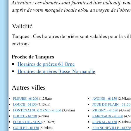
Attention : ces données sont fournies à titre indicatif, vou
auprès de votre mosquée locale et/ou au moyen de l'obser
Validité
Tanques : Ces horaires de prière sont valables pour la vil
environs.
Proche de Tanques
Horaires de prières 61 Orne
Horaires de prières Basse-Normandie
Autres villes
FLEURE - 61200
(1,23km)
AVOINE - 61150
(2,36km)
LOUCE - 61150
(3,13km)
JOUE DU PLAIN - 61150
FONTENAI SUR ORNE - 61200
(3,98km)
VRIGNY - 61570
(4,4km)
BOUCE - 61570
(4,6km)
SARCEAUX - 61200
(4,6
ECOUCHE - 61150
(5,16km)
SEVRAI - 61150
(5,18km)
GOULET - 61150
(5,26km)
FRANCHEVILLE - 61570