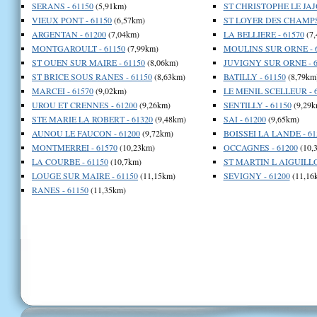
SERANS - 61150
(5,91km)
ST CHRISTOPHE LE JAJO
VIEUX PONT - 61150
(6,57km)
ST LOYER DES CHAMPS 
ARGENTAN - 61200
(7,04km)
LA BELLIERE - 61570
(7,
MONTGAROULT - 61150
(7,99km)
MOULINS SUR ORNE - 
ST OUEN SUR MAIRE - 61150
(8,06km)
JUVIGNY SUR ORNE - 6
ST BRICE SOUS RANES - 61150
(8,63km)
BATILLY - 61150
(8,79km
MARCEI - 61570
(9,02km)
LE MENIL SCELLEUR - 
UROU ET CRENNES - 61200
(9,26km)
SENTILLY - 61150
(9,29k
STE MARIE LA ROBERT - 61320
(9,48km)
SAI - 61200
(9,65km)
AUNOU LE FAUCON - 61200
(9,72km)
BOISSEI LA LANDE - 61
MONTMERREI - 61570
(10,23km)
OCCAGNES - 61200
(10,
LA COURBE - 61150
(10,7km)
ST MARTIN L AIGUILLO
LOUGE SUR MAIRE - 61150
(11,15km)
SEVIGNY - 61200
(11,16
RANES - 61150
(11,35km)