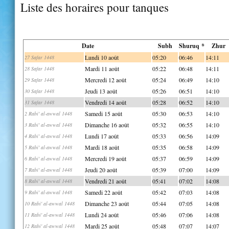
Liste des horaires pour tanques
Date
Subh
Shuruq *
Zhur
Lundi 10 août
05:20
06:46
14:11
27 Safar 1448
Mardi 11 août
05:22
06:48
14:11
28 Safar 1448
Mercredi 12 août
05:24
06:49
14:10
29 Safar 1448
Jeudi 13 août
05:26
06:51
14:10
30 Safar 1448
Vendredi 14 août
05:28
06:52
14:10
31 Safar 1448
Samedi 15 août
05:30
06:53
14:10
2 Rabi' al-awwal 1448
Dimanche 16 août
05:32
06:55
14:10
3 Rabi' al-awwal 1448
Lundi 17 août
05:33
06:56
14:09
4 Rabi' al-awwal 1448
Mardi 18 août
05:35
06:58
14:09
5 Rabi' al-awwal 1448
Mercredi 19 août
05:37
06:59
14:09
6 Rabi' al-awwal 1448
Jeudi 20 août
05:39
07:00
14:09
7 Rabi' al-awwal 1448
Vendredi 21 août
05:41
07:02
14:08
8 Rabi' al-awwal 1448
Samedi 22 août
05:42
07:03
14:08
9 Rabi' al-awwal 1448
Dimanche 23 août
05:44
07:05
14:08
10 Rabi' al-awwal 1448
Lundi 24 août
05:46
07:06
14:08
11 Rabi' al-awwal 1448
Mardi 25 août
05:48
07:07
14:07
12 Rabi' al-awwal 1448