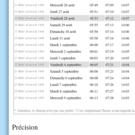
Mercredi 26 août
05:49
07:09
14:07
13 Rabi' al-awwal 1448
Jeudi 27 août
05:51
07:10
14:07
14 Rabi' al-awwal 1448
Vendredi 28 août
05:53
07:12
14:07
15 Rabi' al-awwal 1448
Samedi 29 août
05:55
07:13
14:06
16 Rabi' al-awwal 1448
Dimanche 30 août
05:56
07:14
14:06
17 Rabi' al-awwal 1448
Lundi 31 août
05:58
07:16
14:06
18 Rabi' al-awwal 1448
Mardi 1 septembre
06:00
07:17
14:05
19 Rabi' al-awwal 1448
Mercredi 2 septembre
06:01
07:19
14:05
20 Rabi' al-awwal 1448
Jeudi 3 septembre
06:03
07:20
14:05
21 Rabi' al-awwal 1448
Vendredi 4 septembre
06:05
07:21
14:04
22 Rabi' al-awwal 1448
Samedi 5 septembre
06:06
07:23
14:04
23 Rabi' al-awwal 1448
Dimanche 6 septembre
06:08
07:24
14:04
24 Rabi' al-awwal 1448
Lundi 7 septembre
06:10
07:26
14:03
25 Rabi' al-awwal 1448
Mardi 8 septembre
06:11
07:27
14:03
26 Rabi' al-awwal 1448
Mercredi 9 septembre
06:13
07:28
14:03
27 Rabi' al-awwal 1448
* Attention, le shuruq n'est pas une prière ! C'est simplement l'heure avant laquelle l
Précision