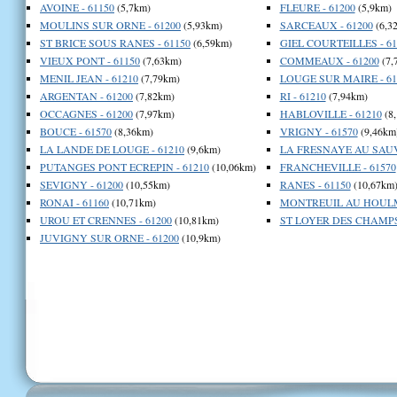
AVOINE - 61150
(5,7km)
FLEURE - 61200
(5,9km)
MOULINS SUR ORNE - 61200
(5,93km)
SARCEAUX - 61200
(6,3
ST BRICE SOUS RANES - 61150
(6,59km)
GIEL COURTEILLES - 61
VIEUX PONT - 61150
(7,63km)
COMMEAUX - 61200
(7,
MENIL JEAN - 61210
(7,79km)
LOUGE SUR MAIRE - 61
ARGENTAN - 61200
(7,82km)
RI - 61210
(7,94km)
OCCAGNES - 61200
(7,97km)
HABLOVILLE - 61210
(8
BOUCE - 61570
(8,36km)
VRIGNY - 61570
(9,46km
LA LANDE DE LOUGE - 61210
(9,6km)
LA FRESNAYE AU SAUV
PUTANGES PONT ECREPIN - 61210
(10,06km)
FRANCHEVILLE - 61570
SEVIGNY - 61200
(10,55km)
RANES - 61150
(10,67km
RONAI - 61160
(10,71km)
MONTREUIL AU HOULME
UROU ET CRENNES - 61200
(10,81km)
ST LOYER DES CHAMPS 
JUVIGNY SUR ORNE - 61200
(10,9km)