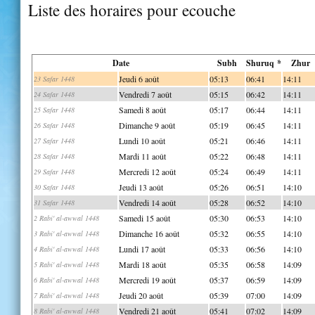
Liste des horaires pour ecouche
Date
Subh
Shuruq *
Zhur
Jeudi 6 août
05:13
06:41
14:11
23 Safar 1448
Vendredi 7 août
05:15
06:42
14:11
24 Safar 1448
Samedi 8 août
05:17
06:44
14:11
25 Safar 1448
Dimanche 9 août
05:19
06:45
14:11
26 Safar 1448
Lundi 10 août
05:21
06:46
14:11
27 Safar 1448
Mardi 11 août
05:22
06:48
14:11
28 Safar 1448
Mercredi 12 août
05:24
06:49
14:11
29 Safar 1448
Jeudi 13 août
05:26
06:51
14:10
30 Safar 1448
Vendredi 14 août
05:28
06:52
14:10
31 Safar 1448
Samedi 15 août
05:30
06:53
14:10
2 Rabi' al-awwal 1448
Dimanche 16 août
05:32
06:55
14:10
3 Rabi' al-awwal 1448
Lundi 17 août
05:33
06:56
14:10
4 Rabi' al-awwal 1448
Mardi 18 août
05:35
06:58
14:09
5 Rabi' al-awwal 1448
Mercredi 19 août
05:37
06:59
14:09
6 Rabi' al-awwal 1448
Jeudi 20 août
05:39
07:00
14:09
7 Rabi' al-awwal 1448
Vendredi 21 août
05:41
07:02
14:09
8 Rabi' al-awwal 1448