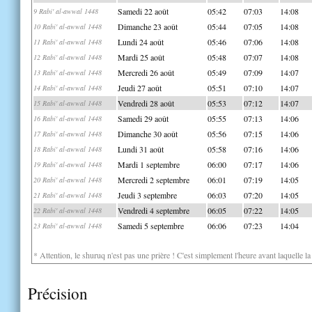
Samedi 22 août
05:42
07:03
14:08
9 Rabi' al-awwal 1448
Dimanche 23 août
05:44
07:05
14:08
10 Rabi' al-awwal 1448
Lundi 24 août
05:46
07:06
14:08
11 Rabi' al-awwal 1448
Mardi 25 août
05:48
07:07
14:08
12 Rabi' al-awwal 1448
Mercredi 26 août
05:49
07:09
14:07
13 Rabi' al-awwal 1448
Jeudi 27 août
05:51
07:10
14:07
14 Rabi' al-awwal 1448
Vendredi 28 août
05:53
07:12
14:07
15 Rabi' al-awwal 1448
Samedi 29 août
05:55
07:13
14:06
16 Rabi' al-awwal 1448
Dimanche 30 août
05:56
07:15
14:06
17 Rabi' al-awwal 1448
Lundi 31 août
05:58
07:16
14:06
18 Rabi' al-awwal 1448
Mardi 1 septembre
06:00
07:17
14:06
19 Rabi' al-awwal 1448
Mercredi 2 septembre
06:01
07:19
14:05
20 Rabi' al-awwal 1448
Jeudi 3 septembre
06:03
07:20
14:05
21 Rabi' al-awwal 1448
Vendredi 4 septembre
06:05
07:22
14:05
22 Rabi' al-awwal 1448
Samedi 5 septembre
06:06
07:23
14:04
23 Rabi' al-awwal 1448
* Attention, le shuruq n'est pas une prière ! C'est simplement l'heure avant laquelle l
Précision