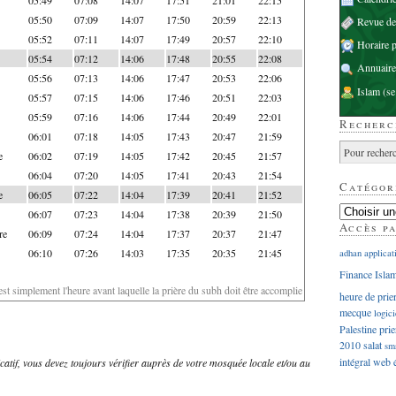
05:50
07:09
14:07
17:50
20:59
22:13
Revue d
05:52
07:11
14:07
17:49
20:57
22:10
Horaire p
05:54
07:12
14:06
17:48
20:55
22:08
Annuaire
05:56
07:13
14:06
17:47
20:53
22:06
Islam
(se
05:57
07:15
14:06
17:46
20:51
22:03
05:59
07:16
14:06
17:44
20:49
22:01
Recherc
06:01
07:18
14:05
17:43
20:47
21:59
e
06:02
07:19
14:05
17:42
20:45
21:57
06:04
07:20
14:05
17:41
20:43
21:54
Catégor
e
06:05
07:22
14:04
17:39
20:41
21:52
06:07
07:23
14:04
17:38
20:39
21:50
Accès p
re
06:09
07:24
14:04
17:37
20:37
21:47
06:10
07:26
14:03
17:35
20:35
21:45
adhan
applicat
Finance Isla
'est simplement l'heure avant laquelle la prière du subh doit être accomplie
heure de prie
mecque
logici
Palestine
prie
2010
salat
sm
intégral
web
dicatif, vous devez toujours vérifier auprès de votre mosquée locale et/ou au