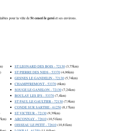
alables pour la ville de
St ceneri le gerei
et ses environs.
m)
ST LEONARD DES BOIS - 72130
(3,75km)
)
ST PIERRE DES NIDS - 53370
(4,06km)
GESNES LE GANDELIN - 72130
(5,74km)
CHAMPFREMONT - 53370
(6km)
SOUGE LE GANELON - 72130
(7,24km)
BOULAY LES IFS - 53370
(7,4km)
ST PAUL LE GAULTIER - 72130
(7,9km)
CONDE SUR SARTHE - 61250
(8,17km)
)
ST VICTEUR - 72130
(9,39km)
7km)
ARCONNAY - 72610
(10,51km)
OISSEAU LE PETIT - 72610
(10,81km)
9km)
LONRAI - 61250
(11,04km)