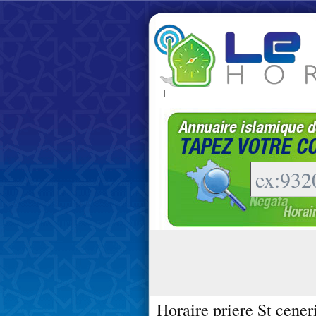
|
Horaire priere St cener