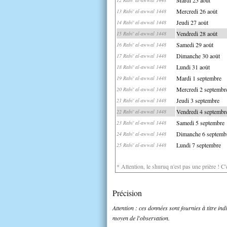
Mercredi 26 août
13 Rabi' al-awwal 1448
Jeudi 27 août
14 Rabi' al-awwal 1448
Vendredi 28 août
15 Rabi' al-awwal 1448
Samedi 29 août
16 Rabi' al-awwal 1448
Dimanche 30 août
17 Rabi' al-awwal 1448
Lundi 31 août
18 Rabi' al-awwal 1448
Mardi 1 septembre
19 Rabi' al-awwal 1448
Mercredi 2 septembr
20 Rabi' al-awwal 1448
Jeudi 3 septembre
21 Rabi' al-awwal 1448
Vendredi 4 septembr
22 Rabi' al-awwal 1448
Samedi 5 septembre
23 Rabi' al-awwal 1448
Dimanche 6 septemb
24 Rabi' al-awwal 1448
Lundi 7 septembre
25 Rabi' al-awwal 1448
* Attention, le shuruq n'est pas une prière ! C
Précision
Attention : ces données sont fournies à titre in
moyen de l'observation.