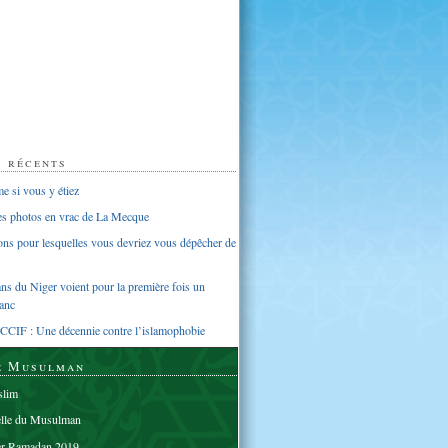
s récents
 si vous y étiez
ues photos en vrac de La Mecque
sons pour lesquelles vous devriez vous dépêcher de
s du Niger voient pour la première fois un
anc
CCIF : Une décennie contre l’islamophobie
e Musulman
lim
elle du Musulman
er Ramadan 2019