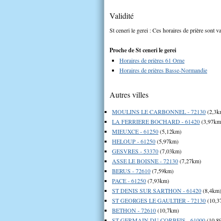
Validité
St ceneri le gerei : Ces horaires de prière sont v
Proche de St ceneri le gerei
Horaires de prières 61 Orne
Horaires de prières Basse-Normandie
Autres villes
MOULINS LE CARBONNEL - 72130
(2,3k
LA FERRIERE BOCHARD - 61420
(3,97km
MIEUXCE - 61250
(5,12km)
HELOUP - 61250
(5,97km)
GESVRES - 53370
(7,03km)
ASSE LE BOISNE - 72130
(7,27km)
BERUS - 72610
(7,59km)
PACE - 61250
(7,93km)
ST DENIS SUR SARTHON - 61420
(8,4km
ST GEORGES LE GAULTIER - 72130
(10,3
BETHON - 72610
(10,7km)
ST GERMAIN DU CORBEIS - 61000
(10,8