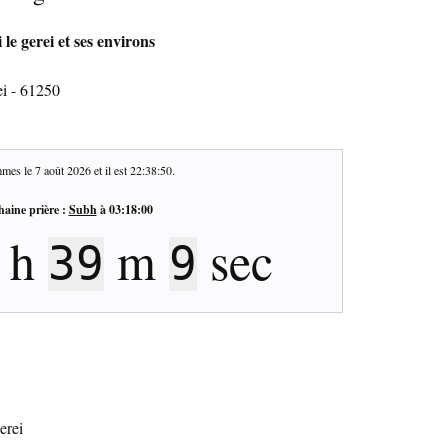
 le gerei et ses environs
ei - 61250
mes le
7 août 2026
et il est
22:38:51
.
haine prière :
Subh
à
03:18:00
h
m
sec
39
8
erei