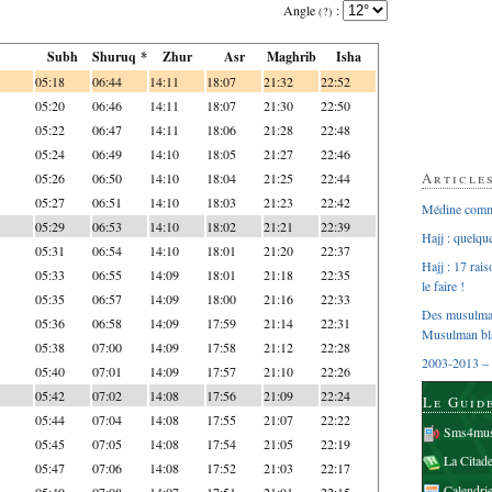
Angle
:
(?)
Subh
Shuruq *
Zhur
Asr
Maghrib
Isha
05:18
06:44
14:11
18:07
21:32
22:52
05:20
06:46
14:11
18:07
21:30
22:50
05:22
06:47
14:11
18:06
21:28
22:48
05:24
06:49
14:10
18:05
21:27
22:46
Article
05:26
06:50
14:10
18:04
21:25
22:44
05:27
06:51
14:10
18:03
21:23
22:42
Médine comme
05:29
06:53
14:10
18:02
21:21
22:39
Hajj : quelq
05:31
06:54
14:10
18:01
21:20
22:37
Hajj : 17 rai
05:33
06:55
14:09
18:01
21:18
22:35
le faire !
05:35
06:57
14:09
18:00
21:16
22:33
Des musulman
05:36
06:58
14:09
17:59
21:14
22:31
Musulman bl
05:38
07:00
14:09
17:58
21:12
22:28
2003-2013 – 
05:40
07:01
14:09
17:57
21:10
22:26
05:42
07:02
14:08
17:56
21:09
22:24
Le Guid
05:44
07:04
14:08
17:55
21:07
22:22
Sms4mus
05:45
07:05
14:08
17:54
21:05
22:19
La Citad
05:47
07:06
14:08
17:52
21:03
22:17
Calendri
05:49
07:08
14:07
17:51
21:01
22:15