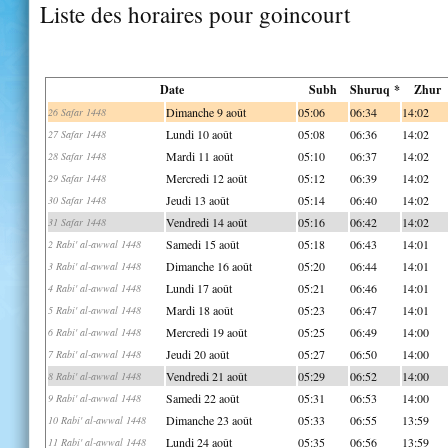
Liste des horaires pour goincourt
Date
Subh
Shuruq *
Zhur
Dimanche 9 août
05:06
06:34
14:02
26 Safar 1448
Lundi 10 août
05:08
06:36
14:02
27 Safar 1448
Mardi 11 août
05:10
06:37
14:02
28 Safar 1448
Mercredi 12 août
05:12
06:39
14:02
29 Safar 1448
Jeudi 13 août
05:14
06:40
14:02
30 Safar 1448
Vendredi 14 août
05:16
06:42
14:02
31 Safar 1448
Samedi 15 août
05:18
06:43
14:01
2 Rabi' al-awwal 1448
Dimanche 16 août
05:20
06:44
14:01
3 Rabi' al-awwal 1448
Lundi 17 août
05:21
06:46
14:01
4 Rabi' al-awwal 1448
Mardi 18 août
05:23
06:47
14:01
5 Rabi' al-awwal 1448
Mercredi 19 août
05:25
06:49
14:00
6 Rabi' al-awwal 1448
Jeudi 20 août
05:27
06:50
14:00
7 Rabi' al-awwal 1448
Vendredi 21 août
05:29
06:52
14:00
8 Rabi' al-awwal 1448
Samedi 22 août
05:31
06:53
14:00
9 Rabi' al-awwal 1448
Dimanche 23 août
05:33
06:55
13:59
10 Rabi' al-awwal 1448
Lundi 24 août
05:35
06:56
13:59
11 Rabi' al-awwal 1448