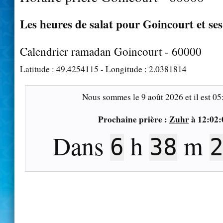
Les heures de salat pour Goincourt et ses
Calendrier ramadan Goincourt - 60000
Latitude :
49.4254115
- Longitude :
2.0381814
Nous sommes le
9 août 2026
et il est
05
Prochaine prière :
Zuhr
à
12:02:
Dans
h
m
6
38