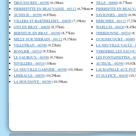
TROUSSURES - 60390
(6,18km)
TILLE - 60000
(6,77km)
PIERREFITTE EN BEAUVAISIS - 60112
(6,79km)
PIERREFITE EN BEAUVAI
AUNEUIL - 60390
(6,87km)
SAVIGNIES - 60650
(6,96
VILLERS ST BARTHELEMY - 60650
(7,19km)
HERCHIES - 60112
(7,23
ONS EN BRAY - 60650
(8,37km)
WARLUIS - 60430
(8,45k
BERNEUIL EN BRAY - 60390
(8,77km)
THERDONNE - 60510
(8,
MILLY SUR THERAIN - 60112
(9,15km)
GUIGNECOURT - 60480
VILLOTRAN - 60390
(9,22km)
LA NEUVILLE VAULT - 
BONLIER - 60510
(9,52km)
VERDEREL LES SAUQUE
LE VAUROUX - 60390
(9,74km)
LES FONTAINETTES - 6
NIVILLERS - 60510
(10km)
AUTEUIL - 60390
(10,02k
LA NEUVILLE GARNIER - 60390
(10,18km)
LACHAPELLE AUX POTS 
LHERAULE - 60650
(10,29km)
ST SULPICE - 60430
(10,
LA HOUSSOYE - 60390
(10,39km)