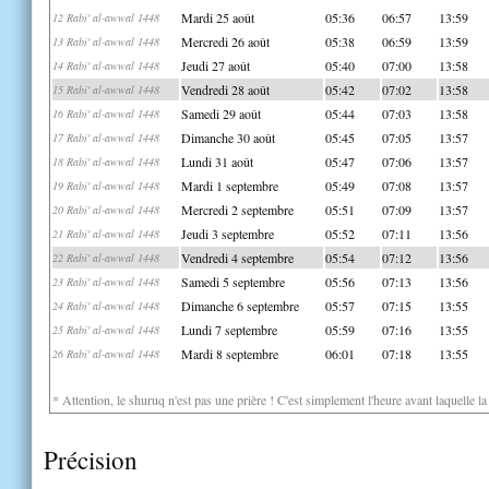
Mardi 25 août
05:36
06:57
13:59
12 Rabi' al-awwal 1448
Mercredi 26 août
05:38
06:59
13:59
13 Rabi' al-awwal 1448
Jeudi 27 août
05:40
07:00
13:58
14 Rabi' al-awwal 1448
Vendredi 28 août
05:42
07:02
13:58
15 Rabi' al-awwal 1448
Samedi 29 août
05:44
07:03
13:58
16 Rabi' al-awwal 1448
Dimanche 30 août
05:45
07:05
13:57
17 Rabi' al-awwal 1448
Lundi 31 août
05:47
07:06
13:57
18 Rabi' al-awwal 1448
Mardi 1 septembre
05:49
07:08
13:57
19 Rabi' al-awwal 1448
Mercredi 2 septembre
05:51
07:09
13:57
20 Rabi' al-awwal 1448
Jeudi 3 septembre
05:52
07:11
13:56
21 Rabi' al-awwal 1448
Vendredi 4 septembre
05:54
07:12
13:56
22 Rabi' al-awwal 1448
Samedi 5 septembre
05:56
07:13
13:56
23 Rabi' al-awwal 1448
Dimanche 6 septembre
05:57
07:15
13:55
24 Rabi' al-awwal 1448
Lundi 7 septembre
05:59
07:16
13:55
25 Rabi' al-awwal 1448
Mardi 8 septembre
06:01
07:18
13:55
26 Rabi' al-awwal 1448
* Attention, le shuruq n'est pas une prière ! C'est simplement l'heure avant laquelle l
Précision