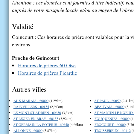
Attention : ces données sont fournies à titre indicatif, vou
auprès de votre mosquée locale et/ou au moyen de l'obser
Validité
Goincourt : Ces horaires de prière sont valables pour la v
environs.
Proche de Goincourt
Horaires de prières 60 Oise
Horaires de prières Picardie
Autres villes
AUX MARAIS - 60000
(1,29km)
ST PAUL - 60650
(2,41km
RAINVILLERS - 60155
(2,94km)
BEAUVAIS - 60000
(3,14
LE MONT ST ADRIEN - 60650
(3,3km)
ST MARTIN LE NOEUD -
ST LEGER EN BRAY - 60155
(3,92km)
FOUQUENIES - 60000
(4
ST GERMAIN LA POTERIE - 60650
(4,66km)
FROCOURT - 60000
(5,7
ALLONNE - 60000
(5,87km)
TROISSEREUX - 60112
(