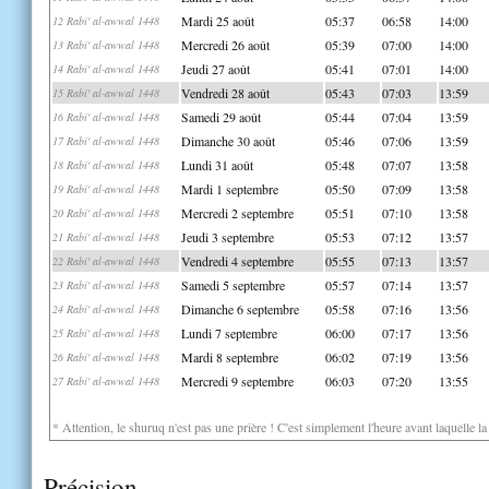
Mardi 25 août
05:37
06:58
14:00
12 Rabi' al-awwal 1448
Mercredi 26 août
05:39
07:00
14:00
13 Rabi' al-awwal 1448
Jeudi 27 août
05:41
07:01
14:00
14 Rabi' al-awwal 1448
Vendredi 28 août
05:43
07:03
13:59
15 Rabi' al-awwal 1448
Samedi 29 août
05:44
07:04
13:59
16 Rabi' al-awwal 1448
Dimanche 30 août
05:46
07:06
13:59
17 Rabi' al-awwal 1448
Lundi 31 août
05:48
07:07
13:58
18 Rabi' al-awwal 1448
Mardi 1 septembre
05:50
07:09
13:58
19 Rabi' al-awwal 1448
Mercredi 2 septembre
05:51
07:10
13:58
20 Rabi' al-awwal 1448
Jeudi 3 septembre
05:53
07:12
13:57
21 Rabi' al-awwal 1448
Vendredi 4 septembre
05:55
07:13
13:57
22 Rabi' al-awwal 1448
Samedi 5 septembre
05:57
07:14
13:57
23 Rabi' al-awwal 1448
Dimanche 6 septembre
05:58
07:16
13:56
24 Rabi' al-awwal 1448
Lundi 7 septembre
06:00
07:17
13:56
25 Rabi' al-awwal 1448
Mardi 8 septembre
06:02
07:19
13:56
26 Rabi' al-awwal 1448
Mercredi 9 septembre
06:03
07:20
13:55
27 Rabi' al-awwal 1448
* Attention, le shuruq n'est pas une prière ! C'est simplement l'heure avant laquelle l
Précision