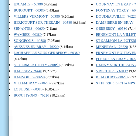
ESCAMES - 60380
(4,99km)
GOURNAY EN BRAY - 7
BUICOURT - 60380
(5,43km)
FONTENAY TORCY - 60
VILLERS VERMONT - 60380
(6,26km)
DOUDEAUVILLE - 7622
HERICOURT SUR THERAIN - 60380
(6,89km)
DAMPIERRE EN BRAY - 
SENANTES - 60650
(7,1km)
GERBEROY - 60380
(7,14
WAMBEZ - 60380
(7,17km)
ERNEMONT LA VILLETTE
SONGEONS - 60380
(7,95km)
ST SAMSON LA POTERIE
AVESNES EN BRAY - 76220
(8,15km)
MENERVAL - 76220
(8,3
LACHAPELLE SOUS GERBEROY - 60380
ERNEMONT BOUTAVENT 
(8,48km)
ELBEUF EN BRAY - 762
ST GERMER DE FLY - 60850
(8,79km)
CANNY SUR THERAIN -
HAUSSEZ - 76440
(9,27km)
VROCOURT - 60112
(9,6
HANVOILE - 60650
(9,33km)
BLACOURT - 60650
(9,9
VILLEMBRAY - 60650
(9,67km)
ST PIERRE ES CHAMPS -
LOUEUSE - 60380
(10,05km)
BOSC HYONS - 76220
(10,28km)