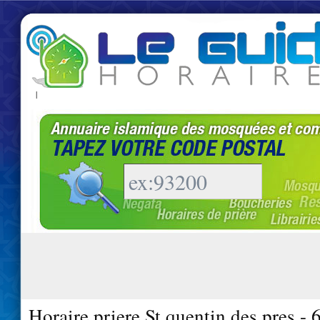
|
Horaire priere St quentin des pres -