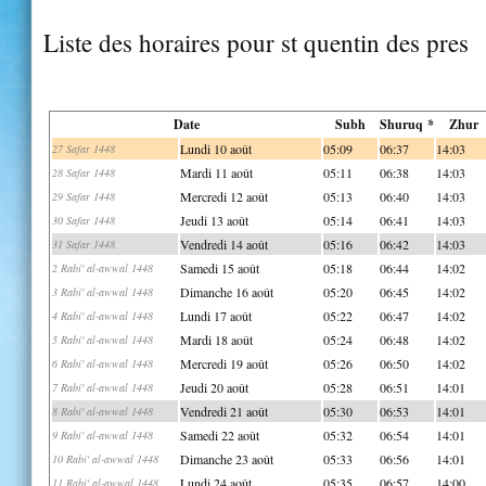
Liste des horaires pour st quentin des pres
Date
Subh
Shuruq *
Zhur
Lundi 10 août
05:09
06:37
14:03
27 Safar 1448
Mardi 11 août
05:11
06:38
14:03
28 Safar 1448
Mercredi 12 août
05:13
06:40
14:03
29 Safar 1448
Jeudi 13 août
05:14
06:41
14:03
30 Safar 1448
Vendredi 14 août
05:16
06:42
14:03
31 Safar 1448
Samedi 15 août
05:18
06:44
14:02
2 Rabi' al-awwal 1448
Dimanche 16 août
05:20
06:45
14:02
3 Rabi' al-awwal 1448
Lundi 17 août
05:22
06:47
14:02
4 Rabi' al-awwal 1448
Mardi 18 août
05:24
06:48
14:02
5 Rabi' al-awwal 1448
Mercredi 19 août
05:26
06:50
14:02
6 Rabi' al-awwal 1448
Jeudi 20 août
05:28
06:51
14:01
7 Rabi' al-awwal 1448
Vendredi 21 août
05:30
06:53
14:01
8 Rabi' al-awwal 1448
Samedi 22 août
05:32
06:54
14:01
9 Rabi' al-awwal 1448
Dimanche 23 août
05:33
06:56
14:01
10 Rabi' al-awwal 1448
Lundi 24 août
05:35
06:57
14:00
11 Rabi' al-awwal 1448