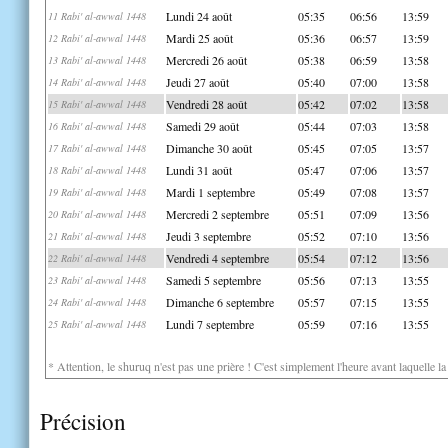
Lundi 24 août
05:35
06:56
13:59
11 Rabi' al-awwal 1448
Mardi 25 août
05:36
06:57
13:59
12 Rabi' al-awwal 1448
Mercredi 26 août
05:38
06:59
13:58
13 Rabi' al-awwal 1448
Jeudi 27 août
05:40
07:00
13:58
14 Rabi' al-awwal 1448
Vendredi 28 août
05:42
07:02
13:58
15 Rabi' al-awwal 1448
Samedi 29 août
05:44
07:03
13:58
16 Rabi' al-awwal 1448
Dimanche 30 août
05:45
07:05
13:57
17 Rabi' al-awwal 1448
Lundi 31 août
05:47
07:06
13:57
18 Rabi' al-awwal 1448
Mardi 1 septembre
05:49
07:08
13:57
19 Rabi' al-awwal 1448
Mercredi 2 septembre
05:51
07:09
13:56
20 Rabi' al-awwal 1448
Jeudi 3 septembre
05:52
07:10
13:56
21 Rabi' al-awwal 1448
Vendredi 4 septembre
05:54
07:12
13:56
22 Rabi' al-awwal 1448
Samedi 5 septembre
05:56
07:13
13:55
23 Rabi' al-awwal 1448
Dimanche 6 septembre
05:57
07:15
13:55
24 Rabi' al-awwal 1448
Lundi 7 septembre
05:59
07:16
13:55
25 Rabi' al-awwal 1448
* Attention, le shuruq n'est pas une prière ! C'est simplement l'heure avant laquelle l
Précision