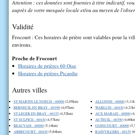
Attention : ces données sont fournies à titre indicatif, vou
auprès de votre mosquée locale et/ou au moyen de l'obser
Validité
Frocourt : Ces horaires de prière sont valables pour la vi
environs.
Proche de Frocourt
Horaires de prières 60 Oise
Horaires de prières Picardie
Autres villes
ST MARTIN LE NOEUD - 60000
(2,05km)
ALLONNE - 60000
(3,11k
BERNEUIL EN BRAY - 60390
(4,07km)
WARLUIS - 60430
(4,21k
ST LEGER EN BRAY - 60155
(4,52km)
AUX MARAIS - 60000
(4
ST SULPICE - 60430
(4,57km)
AUTEUIL - 60390
(4,66km
BEAUVAIS - 60000
(5,14km)
GOINCOURT - 60000
(5,
ABBECOURT - 60430
(5,84km)
RAINVILLERS - 60155
(6