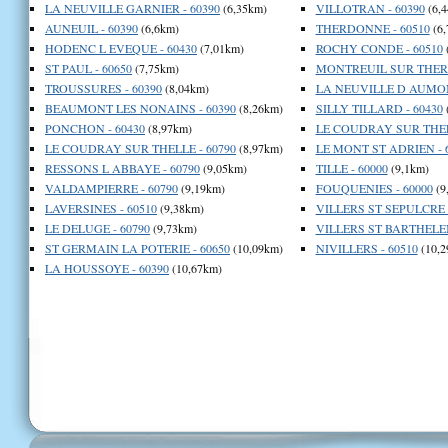
LA NEUVILLE GARNIER - 60390
(6,35km)
VILLOTRAN - 60390
(6,
AUNEUIL - 60390
(6,6km)
THERDONNE - 60510
(6,
HODENC L EVEQUE - 60430
(7,01km)
ROCHY CONDE - 60510
ST PAUL - 60650
(7,75km)
MONTREUIL SUR THERA
TROUSSURES - 60390
(8,04km)
LA NEUVILLE D AUMON
BEAUMONT LES NONAINS - 60390
(8,26km)
SILLY TILLARD - 60430
PONCHON - 60430
(8,97km)
LE COUDRAY SUR THELL
LE COUDRAY SUR THELLE - 60790
(8,97km)
LE MONT ST ADRIEN - 
RESSONS L ABBAYE - 60790
(9,05km)
TILLE - 60000
(9,1km)
VALDAMPIERRE - 60790
(9,19km)
FOUQUENIES - 60000
(9
LAVERSINES - 60510
(9,38km)
VILLERS ST SEPULCRE -
LE DELUGE - 60790
(9,73km)
VILLERS ST BARTHELEM
ST GERMAIN LA POTERIE - 60650
(10,09km)
NIVILLERS - 60510
(10,2
LA HOUSSOYE - 60390
(10,67km)