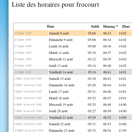
Liste des horaires pour frocourt
Date
Subh
Shuruq *
Zhur
Samedi 8 août
05:04
06:33
14:02
25 Safar 1448
Dimanche 9 août
05:06
06:34
14:02
26 Safar 1448
Lundi 10 août
05:08
06:36
14:02
27 Safar 1448
Mardi 11 août
05:10
06:37
14:02
28 Safar 1448
Mercredi 12 août
05:12
06:39
14:02
29 Safar 1448
Jeudi 13 août
05:14
06:40
14:02
30 Safar 1448
Vendredi 14 août
05:16
06:41
14:01
31 Safar 1448
Samedi 15 août
05:18
06:43
14:01
2 Rabi' al-awwal 1448
Dimanche 16 août
05:20
06:44
14:01
3 Rabi' al-awwal 1448
Lundi 17 août
05:21
06:46
14:01
4 Rabi' al-awwal 1448
Mardi 18 août
05:23
06:47
14:01
5 Rabi' al-awwal 1448
Mercredi 19 août
05:25
06:49
14:00
6 Rabi' al-awwal 1448
Jeudi 20 août
05:27
06:50
14:00
7 Rabi' al-awwal 1448
Vendredi 21 août
05:29
06:52
14:00
8 Rabi' al-awwal 1448
Samedi 22 août
05:31
06:53
14:00
9 Rabi' al-awwal 1448
Dimanche 23 août
05:33
06:54
13:59
10 Rabi' al-awwal 1448