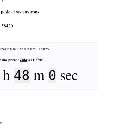
pesle et ses environs
- 58420
mes le
8 août 2026
et il est
11:09:00
.
haine prière :
Zuhr
à
11:57:00
h
m
sec
47
59
le