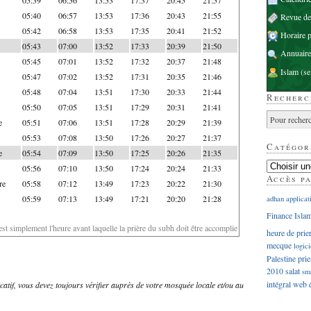
05:40
06:57
13:53
17:36
20:43
21:55
Revue d
05:42
06:58
13:53
17:35
20:41
21:52
Horaire p
05:43
07:00
13:52
17:33
20:39
21:50
Annuaire
05:45
07:01
13:52
17:32
20:37
21:48
Islam
(se
05:47
07:02
13:52
17:31
20:35
21:46
05:48
07:04
13:51
17:30
20:33
21:44
Recherc
05:50
07:05
13:51
17:29
20:31
21:41
e
05:51
07:06
13:51
17:28
20:29
21:39
05:53
07:08
13:50
17:26
20:27
21:37
Catégor
e
05:54
07:09
13:50
17:25
20:26
21:35
05:56
07:10
13:50
17:24
20:24
21:33
Accès p
re
05:58
07:12
13:49
17:23
20:22
21:30
05:59
07:13
13:49
17:21
20:20
21:28
adhan
applicat
Finance Isla
'est simplement l'heure avant laquelle la prière du subh doit être accomplie
heure de prie
mecque
logici
Palestine
prie
2010
salat
sm
intégral
web
dicatif, vous devez toujours vérifier auprès de votre mosquée locale et/ou au