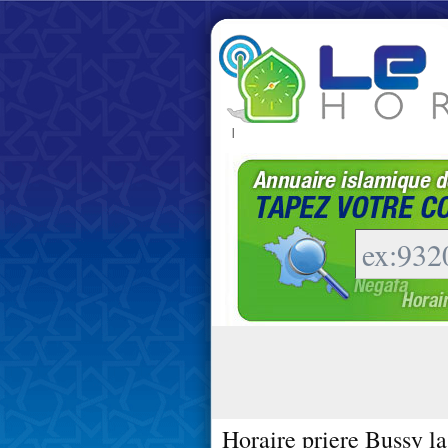
|
Horaire priere Bussy la