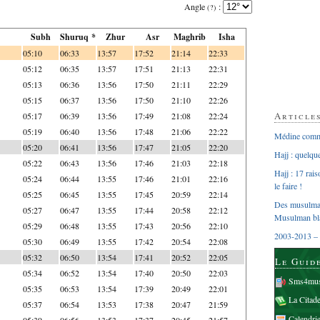
Angle
:
(?)
Subh
Shuruq *
Zhur
Asr
Maghrib
Isha
05:10
06:33
13:57
17:52
21:14
22:33
05:12
06:35
13:57
17:51
21:13
22:31
05:13
06:36
13:56
17:50
21:11
22:29
05:15
06:37
13:56
17:50
21:10
22:26
Article
05:17
06:39
13:56
17:49
21:08
22:24
05:19
06:40
13:56
17:48
21:06
22:22
Médine comme
05:20
06:41
13:56
17:47
21:05
22:20
Hajj : quelq
05:22
06:43
13:56
17:46
21:03
22:18
Hajj : 17 rai
05:24
06:44
13:55
17:46
21:01
22:16
le faire !
05:25
06:45
13:55
17:45
20:59
22:14
Des musulman
05:27
06:47
13:55
17:44
20:58
22:12
Musulman bl
05:29
06:48
13:55
17:43
20:56
22:10
2003-2013 – 
05:30
06:49
13:55
17:42
20:54
22:08
05:32
06:50
13:54
17:41
20:52
22:05
Le Guid
05:34
06:52
13:54
17:40
20:50
22:03
Sms4mus
05:35
06:53
13:54
17:39
20:49
22:01
La Citad
05:37
06:54
13:53
17:38
20:47
21:59
Calendri
05:39
06:56
13:53
17:37
20:45
21:57