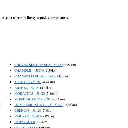
bles pour la ville de
Bussy la pesle
et ses environs.
)
CHEVANNES CHANGY - 58420
(3,27km)
CHAMPLIN - 58700
(3,39km)
CHAMPALLEMENT - 58420
(3,8km)
AUTHIOU - 58700
(4,44km)
ARTHEL - 58700
(5,37km)
MORACHES - 58420
(5,86km)
MONTENOISON - 58700
(6,31km)
)
DOMPIERRE SUR HERY - 58420
(6,91km)
GRENOIS - 58420
(7,48km)
MOUSSY - 58700
(8,06km)
HERY - 58800
(8,23km)
GUIPY - 58420
(8,98km)