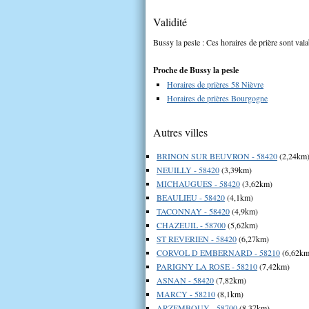
Validité
Bussy la pesle : Ces horaires de prière sont vala
Proche de Bussy la pesle
Horaires de prières 58 Nièvre
Horaires de prières Bourgogne
Autres villes
BRINON SUR BEUVRON - 58420
(2,24km
NEUILLY - 58420
(3,39km)
MICHAUGUES - 58420
(3,62km)
BEAULIEU - 58420
(4,1km)
TACONNAY - 58420
(4,9km)
CHAZEUIL - 58700
(5,62km)
ST REVERIEN - 58420
(6,27km)
CORVOL D EMBERNARD - 58210
(6,62km
PARIGNY LA ROSE - 58210
(7,42km)
ASNAN - 58420
(7,82km)
MARCY - 58210
(8,1km)
ARZEMBOUY - 58700
(8,37km)