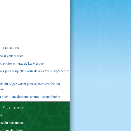
s récents
 si vous y étiez
ues photos en vrac de La Mecque
sons pour lesquelles vous devriez vous dépêcher de
s du Niger voient pour la première fois un
anc
CCIF : Une décennie contre l’islamophobie
e Musulman
lim
elle du Musulman
er Ramadan 2019