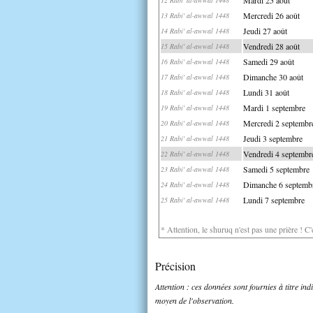
Mercredi 26 août
13 Rabi' al-awwal 1448
Jeudi 27 août
14 Rabi' al-awwal 1448
Vendredi 28 août
15 Rabi' al-awwal 1448
Samedi 29 août
16 Rabi' al-awwal 1448
Dimanche 30 août
17 Rabi' al-awwal 1448
Lundi 31 août
18 Rabi' al-awwal 1448
Mardi 1 septembre
19 Rabi' al-awwal 1448
Mercredi 2 septembr
20 Rabi' al-awwal 1448
Jeudi 3 septembre
21 Rabi' al-awwal 1448
Vendredi 4 septembr
22 Rabi' al-awwal 1448
Samedi 5 septembre
23 Rabi' al-awwal 1448
Dimanche 6 septemb
24 Rabi' al-awwal 1448
Lundi 7 septembre
25 Rabi' al-awwal 1448
* Attention, le shuruq n'est pas une prière ! C
Précision
Attention : ces données sont fournies à titre in
moyen de l'observation.