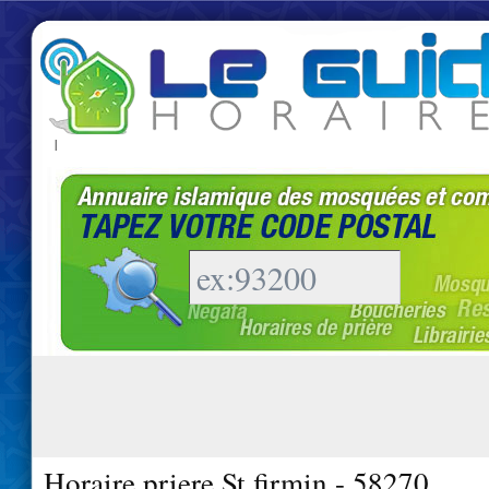
|
Horaire priere St firmin - 58270