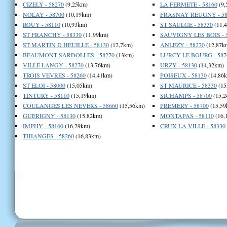
CIZELY - 58270
(9,25km)
LA FERMETE - 58160
(9,
NOLAY - 58700
(10,19km)
FRASNAY REUGNY - 58
ROUY - 58110
(10,93km)
ST SAULGE - 58330
(11,
ST FRANCHY - 58330
(11,99km)
SAUVIGNY LES BOIS - 
ST MARTIN D HEUILLE - 58130
(12,7km)
ANLEZY - 58270
(12,87k
BEAUMONT SARDOLLES - 58270
(13km)
LURCY LE BOURG - 587
VILLE LANGY - 58270
(13,76km)
URZY - 58130
(14,32km)
TROIS VEVRES - 58260
(14,41km)
POISEUX - 58130
(14,86
ST ELOI - 58000
(15,05km)
ST MAURICE - 58330
(15
TINTURY - 58110
(15,19km)
SICHAMPS - 58700
(15,2
COULANGES LES NEVERS - 58660
(15,56km)
PREMERY - 58700
(15,59
GUERIGNY - 58130
(15,82km)
MONTAPAS - 58110
(16,
IMPHY - 58160
(16,29km)
CRUX LA VILLE - 58330
THIANGES - 58260
(16,83km)