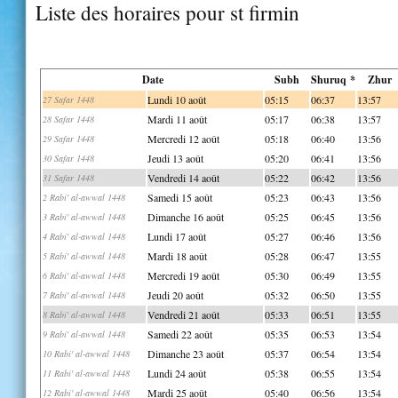
Liste des horaires pour st firmin
Date
Subh
Shuruq *
Zhur
Lundi 10 août
05:15
06:37
13:57
27 Safar 1448
Mardi 11 août
05:17
06:38
13:57
28 Safar 1448
Mercredi 12 août
05:18
06:40
13:56
29 Safar 1448
Jeudi 13 août
05:20
06:41
13:56
30 Safar 1448
Vendredi 14 août
05:22
06:42
13:56
31 Safar 1448
Samedi 15 août
05:23
06:43
13:56
2 Rabi' al-awwal 1448
Dimanche 16 août
05:25
06:45
13:56
3 Rabi' al-awwal 1448
Lundi 17 août
05:27
06:46
13:56
4 Rabi' al-awwal 1448
Mardi 18 août
05:28
06:47
13:55
5 Rabi' al-awwal 1448
Mercredi 19 août
05:30
06:49
13:55
6 Rabi' al-awwal 1448
Jeudi 20 août
05:32
06:50
13:55
7 Rabi' al-awwal 1448
Vendredi 21 août
05:33
06:51
13:55
8 Rabi' al-awwal 1448
Samedi 22 août
05:35
06:53
13:54
9 Rabi' al-awwal 1448
Dimanche 23 août
05:37
06:54
13:54
10 Rabi' al-awwal 1448
Lundi 24 août
05:38
06:55
13:54
11 Rabi' al-awwal 1448
Mardi 25 août
05:40
06:56
13:54
12 Rabi' al-awwal 1448