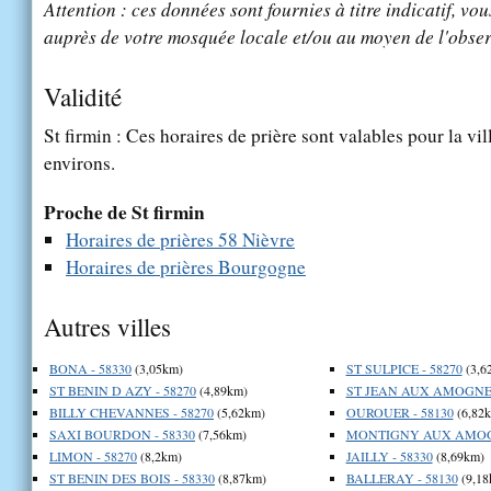
Attention : ces données sont fournies à titre indicatif, vou
auprès de votre mosquée locale et/ou au moyen de l'obser
Validité
St firmin : Ces horaires de prière sont valables pour la vi
environs.
Proche de St firmin
Horaires de prières 58 Nièvre
Horaires de prières Bourgogne
Autres villes
BONA - 58330
(3,05km)
ST SULPICE - 58270
(3,6
ST BENIN D AZY - 58270
(4,89km)
ST JEAN AUX AMOGNES
BILLY CHEVANNES - 58270
(5,62km)
OUROUER - 58130
(6,82
SAXI BOURDON - 58330
(7,56km)
MONTIGNY AUX AMOGN
LIMON - 58270
(8,2km)
JAILLY - 58330
(8,69km)
ST BENIN DES BOIS - 58330
(8,87km)
BALLERAY - 58130
(9,18