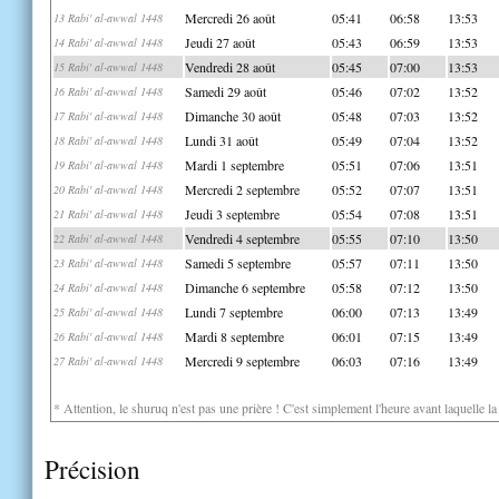
Mercredi 26 août
05:41
06:58
13:53
13 Rabi' al-awwal 1448
Jeudi 27 août
05:43
06:59
13:53
14 Rabi' al-awwal 1448
Vendredi 28 août
05:45
07:00
13:53
15 Rabi' al-awwal 1448
Samedi 29 août
05:46
07:02
13:52
16 Rabi' al-awwal 1448
Dimanche 30 août
05:48
07:03
13:52
17 Rabi' al-awwal 1448
Lundi 31 août
05:49
07:04
13:52
18 Rabi' al-awwal 1448
Mardi 1 septembre
05:51
07:06
13:51
19 Rabi' al-awwal 1448
Mercredi 2 septembre
05:52
07:07
13:51
20 Rabi' al-awwal 1448
Jeudi 3 septembre
05:54
07:08
13:51
21 Rabi' al-awwal 1448
Vendredi 4 septembre
05:55
07:10
13:50
22 Rabi' al-awwal 1448
Samedi 5 septembre
05:57
07:11
13:50
23 Rabi' al-awwal 1448
Dimanche 6 septembre
05:58
07:12
13:50
24 Rabi' al-awwal 1448
Lundi 7 septembre
06:00
07:13
13:49
25 Rabi' al-awwal 1448
Mardi 8 septembre
06:01
07:15
13:49
26 Rabi' al-awwal 1448
Mercredi 9 septembre
06:03
07:16
13:49
27 Rabi' al-awwal 1448
* Attention, le shuruq n'est pas une prière ! C'est simplement l'heure avant laquelle l
Précision