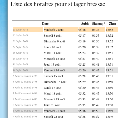
Liste des horaires pour st lager bressac
Date
Subh
Shuruq *
Zhur
Vendredi 7 août
05:16
06:34
13:52
24 Safar 1448
Samedi 8 août
05:17
06:35
13:52
25 Safar 1448
Dimanche 9 août
05:19
06:36
13:52
26 Safar 1448
Lundi 10 août
05:20
06:38
13:52
27 Safar 1448
Mardi 11 août
05:22
06:39
13:51
28 Safar 1448
Mercredi 12 août
05:23
06:40
13:51
29 Safar 1448
Jeudi 13 août
05:25
06:41
13:51
30 Safar 1448
Vendredi 14 août
05:26
06:42
13:51
31 Safar 1448
Samedi 15 août
05:28
06:43
13:51
2 Rabi' al-awwal 1448
Dimanche 16 août
05:29
06:45
13:50
3 Rabi' al-awwal 1448
Lundi 17 août
05:30
06:46
13:50
4 Rabi' al-awwal 1448
Mardi 18 août
05:32
06:47
13:50
5 Rabi' al-awwal 1448
Mercredi 19 août
05:33
06:48
13:50
6 Rabi' al-awwal 1448
Jeudi 20 août
05:35
06:49
13:50
7 Rabi' al-awwal 1448
Vendredi 21 août
05:36
06:50
13:49
8 Rabi' al-awwal 1448
Samedi 22 août
05:38
06:52
13:49
9 Rabi' al-awwal 1448