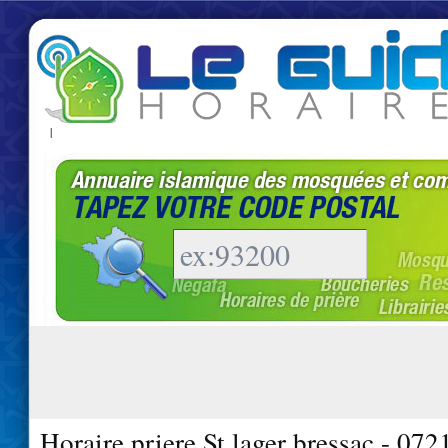
|
Horaire priere St lager bressac - 072