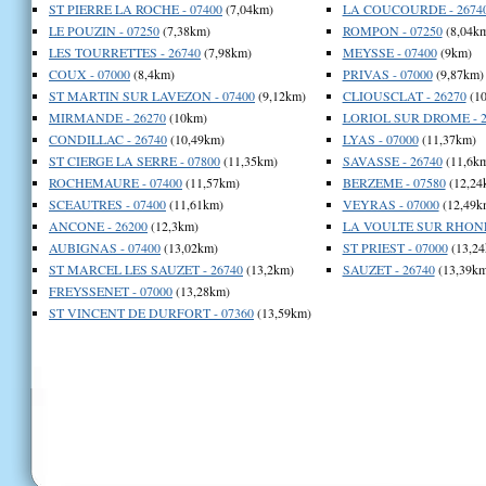
ST PIERRE LA ROCHE - 07400
(7,04km)
LA COUCOURDE - 2674
LE POUZIN - 07250
(7,38km)
ROMPON - 07250
(8,04k
LES TOURRETTES - 26740
(7,98km)
MEYSSE - 07400
(9km)
COUX - 07000
(8,4km)
PRIVAS - 07000
(9,87km)
ST MARTIN SUR LAVEZON - 07400
(9,12km)
CLIOUSCLAT - 26270
(10
MIRMANDE - 26270
(10km)
LORIOL SUR DROME - 2
CONDILLAC - 26740
(10,49km)
LYAS - 07000
(11,37km)
ST CIERGE LA SERRE - 07800
(11,35km)
SAVASSE - 26740
(11,6k
ROCHEMAURE - 07400
(11,57km)
BERZEME - 07580
(12,24
SCEAUTRES - 07400
(11,61km)
VEYRAS - 07000
(12,49k
ANCONE - 26200
(12,3km)
LA VOULTE SUR RHONE 
AUBIGNAS - 07400
(13,02km)
ST PRIEST - 07000
(13,24
ST MARCEL LES SAUZET - 26740
(13,2km)
SAUZET - 26740
(13,39km
FREYSSENET - 07000
(13,28km)
ST VINCENT DE DURFORT - 07360
(13,59km)