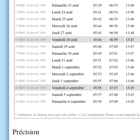
Dimanche 23 août
05:39
06:53
13:49
10 Rabi' al-awwal 1448
Lundi 24 août
05:41
06:54
13:49
11 Rabi' al-awwal 1448
Mardi 25 août
05:42
06:55
13:48
12 Rabi' al-awwal 1448
Mercredi 26 août
05:44
06:56
13:48
13 Rabi' al-awwal 1448
Jeudi 27 août
05:45
06:58
13:48
14 Rabi' al-awwal 1448
Vendredi 28 août
05:46
06:59
13:47
15 Rabi' al-awwal 1448
Samedi 29 août
05:48
07:00
13:47
16 Rabi' al-awwal 1448
Dimanche 30 août
05:49
07:01
13:47
17 Rabi' al-awwal 1448
Lundi 31 août
05:51
07:02
13:46
18 Rabi' al-awwal 1448
Mardi 1 septembre
05:52
07:03
13:46
19 Rabi' al-awwal 1448
Mercredi 2 septembre
05:53
07:05
13:46
20 Rabi' al-awwal 1448
Jeudi 3 septembre
05:55
07:06
13:46
21 Rabi' al-awwal 1448
Vendredi 4 septembre
05:56
07:07
13:45
22 Rabi' al-awwal 1448
Samedi 5 septembre
05:57
07:08
13:45
23 Rabi' al-awwal 1448
Dimanche 6 septembre
05:59
07:09
13:45
24 Rabi' al-awwal 1448
* Attention, le shuruq n'est pas une prière ! C'est simplement l'heure avant laquelle l
Précision