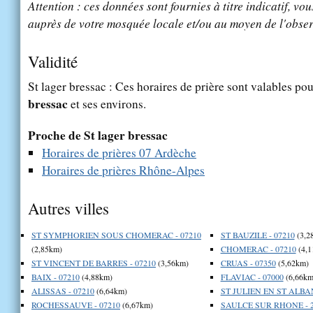
Attention : ces données sont fournies à titre indicatif, vou
auprès de votre mosquée locale et/ou au moyen de l'obser
Validité
St lager bressac : Ces horaires de prière sont valables pou
bressac
et ses environs.
Proche de St lager bressac
Horaires de prières 07 Ardèche
Horaires de prières Rhône-Alpes
Autres villes
ST SYMPHORIEN SOUS CHOMERAC - 07210
ST BAUZILE - 07210
(3,2
(2,85km)
CHOMERAC - 07210
(4,1
ST VINCENT DE BARRES - 07210
(3,56km)
CRUAS - 07350
(5,62km)
BAIX - 07210
(4,88km)
FLAVIAC - 07000
(6,66km
ALISSAS - 07210
(6,64km)
ST JULIEN EN ST ALBAN
ROCHESSAUVE - 07210
(6,67km)
SAULCE SUR RHONE - 2