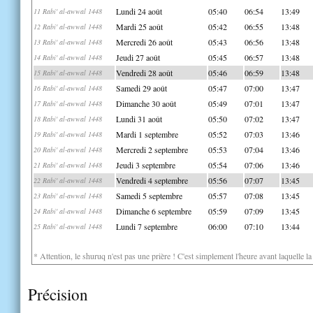
Lundi 24 août
05:40
06:54
13:49
11 Rabi' al-awwal 1448
Mardi 25 août
05:42
06:55
13:48
12 Rabi' al-awwal 1448
Mercredi 26 août
05:43
06:56
13:48
13 Rabi' al-awwal 1448
Jeudi 27 août
05:45
06:57
13:48
14 Rabi' al-awwal 1448
Vendredi 28 août
05:46
06:59
13:48
15 Rabi' al-awwal 1448
Samedi 29 août
05:47
07:00
13:47
16 Rabi' al-awwal 1448
Dimanche 30 août
05:49
07:01
13:47
17 Rabi' al-awwal 1448
Lundi 31 août
05:50
07:02
13:47
18 Rabi' al-awwal 1448
Mardi 1 septembre
05:52
07:03
13:46
19 Rabi' al-awwal 1448
Mercredi 2 septembre
05:53
07:04
13:46
20 Rabi' al-awwal 1448
Jeudi 3 septembre
05:54
07:06
13:46
21 Rabi' al-awwal 1448
Vendredi 4 septembre
05:56
07:07
13:45
22 Rabi' al-awwal 1448
Samedi 5 septembre
05:57
07:08
13:45
23 Rabi' al-awwal 1448
Dimanche 6 septembre
05:59
07:09
13:45
24 Rabi' al-awwal 1448
Lundi 7 septembre
06:00
07:10
13:44
25 Rabi' al-awwal 1448
* Attention, le shuruq n'est pas une prière ! C'est simplement l'heure avant laquelle l
Précision