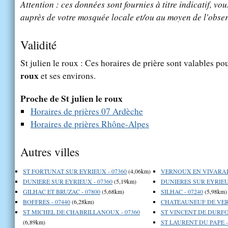
Attention : ces données sont fournies à titre indicatif, vou
auprès de votre mosquée locale et/ou au moyen de l'obser
Validité
St julien le roux : Ces horaires de prière sont valables pou
roux
et ses environs.
Proche de St julien le roux
Horaires de prières 07 Ardèche
Horaires de prières Rhône-Alpes
Autres villes
ST FORTUNAT SUR EYRIEUX - 07360
(4,06km)
VERNOUX EN VIVARAIS
DUNIERE SUR EYRIEUX - 07360
(5,19km)
DUNIERES SUR EYRIEUX
GILHAC ET BRUZAC - 07800
(5,68km)
SILHAC - 07240
(5,98km)
BOFFRES - 07440
(6,28km)
CHATEAUNEUF DE VER
ST MICHEL DE CHABRILLANOUX - 07360
ST VINCENT DE DURFOR
(6,89km)
ST LAURENT DU PAPE -