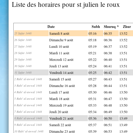
Liste des horaires pour st julien le roux
Date
Subh
Shuruq *
Zhur
Samedi 8 août
05:16
06:35
13:52
25 Safar 1448
Dimanche 9 août
05:18
06:36
13:52
26 Safar 1448
Lundi 10 août
05:19
06:37
13:52
27 Safar 1448
Mardi 11 août
05:21
06:38
13:51
28 Safar 1448
Mercredi 12 août
05:22
06:40
13:51
29 Safar 1448
Jeudi 13 août
05:24
06:41
13:51
30 Safar 1448
Vendredi 14 août
05:25
06:42
13:51
31 Safar 1448
Samedi 15 août
05:27
06:43
13:51
2 Rabi' al-awwal 1448
Dimanche 16 août
05:28
06:44
13:51
3 Rabi' al-awwal 1448
Lundi 17 août
05:30
06:46
13:50
4 Rabi' al-awwal 1448
Mardi 18 août
05:31
06:47
13:50
5 Rabi' al-awwal 1448
Mercredi 19 août
05:33
06:48
13:50
6 Rabi' al-awwal 1448
Jeudi 20 août
05:34
06:49
13:50
7 Rabi' al-awwal 1448
Vendredi 21 août
05:36
06:50
13:49
8 Rabi' al-awwal 1448
Samedi 22 août
05:37
06:51
13:49
9 Rabi' al-awwal 1448
Dimanche 23 août
05:39
06:53
13:49
10 Rabi' al-awwal 1448