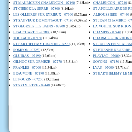
ST MAURICE EN CHALENCON - 07190
(7,43km)
CHALENCON - 07240
(8
ST CIERGE LA SERRE - 07800
(8,16km)
ST APOLLINAIRE DE RIA
LES OLLIERES SUR EYRIEUX - 07360
(8,75km)
ALBOUSSIERE - 07440
(
ST SAUVEUR DE MONTAGUT - 07190
(9,39km)
ST JEAN CHAMBRE - 07
ST GEORGES LES BAINS - 07800
(10,05km)
LA VOULTE SUR RHONE 
BEAUCHASTEL - 07800
(10,58km)
CHAMPIS - 07440
(11,25
TOULAUD - 07130
(11,24km)
CHARMES SUR RHONE -
ST BARTHELEMY GROZON - 07270
(11,38km)
ST JULIEN EN ST ALBAN
ROMPON - 07250
(12,5km)
ST ETIENNE DE SERRE -
GLUIRAS - 07190
(12,63km)
FLAVIAC - 07000
(13,32k
GILHOC SUR ORMEZE - 07270
(13,31km)
SOYONS - 07130
(13,5km
PRANLES - 07000
(13,34km)
LYAS - 07000
(13,71km)
BEAUVENE - 07190
(13,58km)
ST BARTHELEMY LE MEI
LE POUZIN - 07250
(13,75km)
ST SYLVESTRE - 07440
(14,68km)