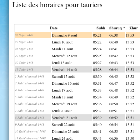
Liste des horaires pour tauriers
Date
Subh
Shuruq *
Zhur
Dimanche 9 août
05:21
06:38
13:53
26 Safar 1448
Lundi 10 août
05:22
06:40
13:53
27 Safar 1448
Mardi 11 août
05:24
06:41
13:53
28 Safar 1448
Mercredi 12 août
05:25
06:42
13:53
29 Safar 1448
Jeudi 13 août
05:27
06:43
13:53
30 Safar 1448
Vendredi 14 août
05:28
06:44
13:53
31 Safar 1448
Samedi 15 août
05:30
06:45
13:52
2 Rabi' al-awwal 1448
Dimanche 16 août
05:31
06:47
13:52
3 Rabi' al-awwal 1448
Lundi 17 août
05:33
06:48
13:52
4 Rabi' al-awwal 1448
Mardi 18 août
05:34
06:49
13:52
5 Rabi' al-awwal 1448
Mercredi 19 août
05:36
06:50
13:52
6 Rabi' al-awwal 1448
Jeudi 20 août
05:37
06:51
13:51
7 Rabi' al-awwal 1448
Vendredi 21 août
05:39
06:52
13:51
8 Rabi' al-awwal 1448
Samedi 22 août
05:40
06:54
13:51
9 Rabi' al-awwal 1448
Dimanche 23 août
05:41
06:55
13:51
10 Rabi' al-awwal 1448
Lundi 24 août
05:43
06:56
13:50
11 Rabi' al-awwal 1448