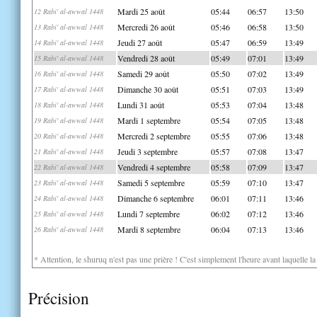
Mardi 25 août
05:44
06:57
13:50
12 Rabi' al-awwal 1448
Mercredi 26 août
05:46
06:58
13:50
13 Rabi' al-awwal 1448
Jeudi 27 août
05:47
06:59
13:49
14 Rabi' al-awwal 1448
Vendredi 28 août
05:49
07:01
13:49
15 Rabi' al-awwal 1448
Samedi 29 août
05:50
07:02
13:49
16 Rabi' al-awwal 1448
Dimanche 30 août
05:51
07:03
13:49
17 Rabi' al-awwal 1448
Lundi 31 août
05:53
07:04
13:48
18 Rabi' al-awwal 1448
Mardi 1 septembre
05:54
07:05
13:48
19 Rabi' al-awwal 1448
Mercredi 2 septembre
05:55
07:06
13:48
20 Rabi' al-awwal 1448
Jeudi 3 septembre
05:57
07:08
13:47
21 Rabi' al-awwal 1448
Vendredi 4 septembre
05:58
07:09
13:47
22 Rabi' al-awwal 1448
Samedi 5 septembre
05:59
07:10
13:47
23 Rabi' al-awwal 1448
Dimanche 6 septembre
06:01
07:11
13:46
24 Rabi' al-awwal 1448
Lundi 7 septembre
06:02
07:12
13:46
25 Rabi' al-awwal 1448
Mardi 8 septembre
06:04
07:13
13:46
26 Rabi' al-awwal 1448
* Attention, le shuruq n'est pas une prière ! C'est simplement l'heure avant laquelle l
Précision