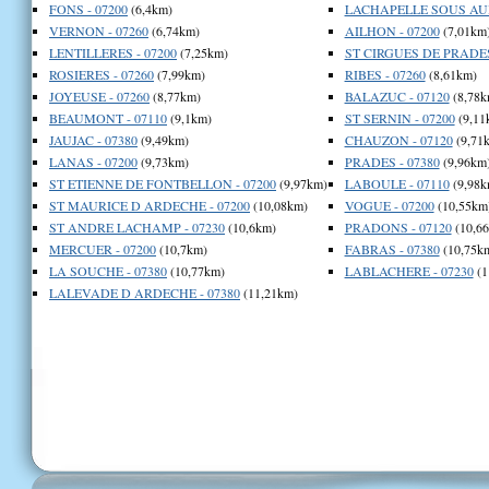
FONS - 07200
(6,4km)
LACHAPELLE SOUS AUB
VERNON - 07260
(6,74km)
AILHON - 07200
(7,01km
LENTILLERES - 07200
(7,25km)
ST CIRGUES DE PRADES
ROSIERES - 07260
(7,99km)
RIBES - 07260
(8,61km)
JOYEUSE - 07260
(8,77km)
BALAZUC - 07120
(8,78k
BEAUMONT - 07110
(9,1km)
ST SERNIN - 07200
(9,11
JAUJAC - 07380
(9,49km)
CHAUZON - 07120
(9,71
LANAS - 07200
(9,73km)
PRADES - 07380
(9,96km
ST ETIENNE DE FONTBELLON - 07200
(9,97km)
LABOULE - 07110
(9,98k
ST MAURICE D ARDECHE - 07200
(10,08km)
VOGUE - 07200
(10,55km
ST ANDRE LACHAMP - 07230
(10,6km)
PRADONS - 07120
(10,6
MERCUER - 07200
(10,7km)
FABRAS - 07380
(10,75k
LA SOUCHE - 07380
(10,77km)
LABLACHERE - 07230
(1
LALEVADE D ARDECHE - 07380
(11,21km)