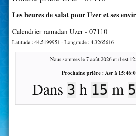
Les heures de salat pour Uzer et ses envi
Calendrier ramadan Uzer - 07110
Latitude :
44.5199951
- Longitude :
4.3265616
Nous sommes le
7 août 2026
et il est
12
Prochaine prière :
Asr
à
15:46:0
Dans
h
m
3
15