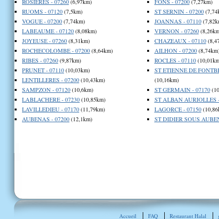
ROSIERES - 07260
(6,97km)
FONS - 07200
(7,27km)
RUOMS - 07120
(7,5km)
ST SERNIN - 07200
(7,74
VOGUE - 07200
(7,74km)
JOANNAS - 07110
(7,82k
LABEAUME - 07120
(8,08km)
VERNON - 07260
(8,26km
JOYEUSE - 07260
(8,31km)
CHAZEAUX - 07110
(8,4
ROCHECOLOMBE - 07200
(8,64km)
AILHON - 07200
(8,74km
RIBES - 07260
(9,87km)
ROCLES - 07110
(10,01km
PRUNET - 07110
(10,03km)
ST ETIENNE DE FONTBE
LENTILLERES - 07200
(10,43km)
(10,16km)
SAMPZON - 07120
(10,6km)
ST GERMAIN - 07170
(10
LABLACHERE - 07230
(10,85km)
ST ALBAN AURIOLLES -
LAVILLEDIEU - 07170
(11,79km)
LAGORCE - 07150
(10,86
AUBENAS - 07200
(12,1km)
ST DIDIER SOUS AUBEN
Accueil
FAQ
Restaurant Halal