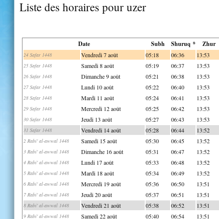
Liste des horaires pour uzer
Date
Subh
Shuruq *
Zhur
Vendredi 7 août
05:18
06:36
13:53
24 Safar 1448
Samedi 8 août
05:19
06:37
13:53
25 Safar 1448
Dimanche 9 août
05:21
06:38
13:53
26 Safar 1448
Lundi 10 août
05:22
06:40
13:53
27 Safar 1448
Mardi 11 août
05:24
06:41
13:53
28 Safar 1448
Mercredi 12 août
05:25
06:42
13:53
29 Safar 1448
Jeudi 13 août
05:27
06:43
13:53
30 Safar 1448
Vendredi 14 août
05:28
06:44
13:52
31 Safar 1448
Samedi 15 août
05:30
06:45
13:52
2 Rabi' al-awwal 1448
Dimanche 16 août
05:31
06:47
13:52
3 Rabi' al-awwal 1448
Lundi 17 août
05:33
06:48
13:52
4 Rabi' al-awwal 1448
Mardi 18 août
05:34
06:49
13:52
5 Rabi' al-awwal 1448
Mercredi 19 août
05:36
06:50
13:51
6 Rabi' al-awwal 1448
Jeudi 20 août
05:37
06:51
13:51
7 Rabi' al-awwal 1448
Vendredi 21 août
05:38
06:52
13:51
8 Rabi' al-awwal 1448
Samedi 22 août
05:40
06:54
13:51
9 Rabi' al-awwal 1448