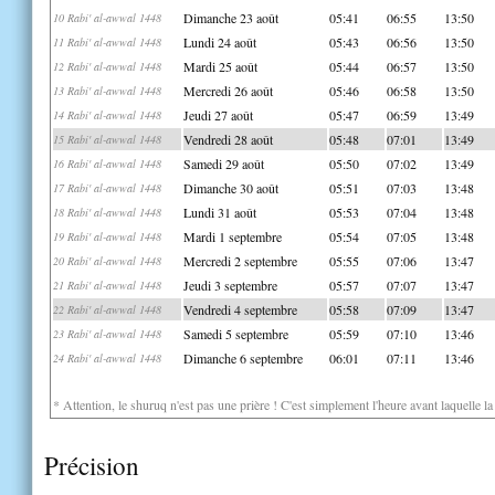
Dimanche 23 août
05:41
06:55
13:50
10 Rabi' al-awwal 1448
Lundi 24 août
05:43
06:56
13:50
11 Rabi' al-awwal 1448
Mardi 25 août
05:44
06:57
13:50
12 Rabi' al-awwal 1448
Mercredi 26 août
05:46
06:58
13:50
13 Rabi' al-awwal 1448
Jeudi 27 août
05:47
06:59
13:49
14 Rabi' al-awwal 1448
Vendredi 28 août
05:48
07:01
13:49
15 Rabi' al-awwal 1448
Samedi 29 août
05:50
07:02
13:49
16 Rabi' al-awwal 1448
Dimanche 30 août
05:51
07:03
13:48
17 Rabi' al-awwal 1448
Lundi 31 août
05:53
07:04
13:48
18 Rabi' al-awwal 1448
Mardi 1 septembre
05:54
07:05
13:48
19 Rabi' al-awwal 1448
Mercredi 2 septembre
05:55
07:06
13:47
20 Rabi' al-awwal 1448
Jeudi 3 septembre
05:57
07:07
13:47
21 Rabi' al-awwal 1448
Vendredi 4 septembre
05:58
07:09
13:47
22 Rabi' al-awwal 1448
Samedi 5 septembre
05:59
07:10
13:46
23 Rabi' al-awwal 1448
Dimanche 6 septembre
06:01
07:11
13:46
24 Rabi' al-awwal 1448
* Attention, le shuruq n'est pas une prière ! C'est simplement l'heure avant laquelle l
Précision