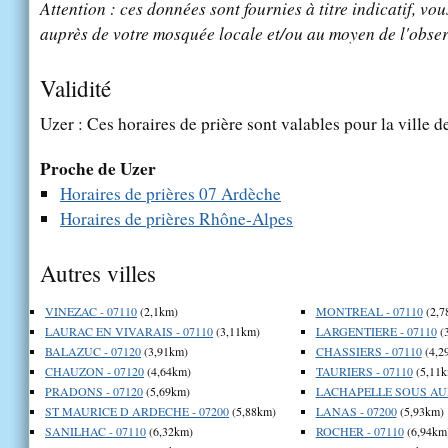
Attention : ces données sont fournies à titre indicatif, vou
auprès de votre mosquée locale et/ou au moyen de l'obser
Validité
Uzer : Ces horaires de prière sont valables pour la ville 
Proche de Uzer
Horaires de prières 07 Ardèche
Horaires de prières Rhône-Alpes
Autres villes
VINEZAC - 07110
(2,1km)
MONTREAL - 07110
(2,7
LAURAC EN VIVARAIS - 07110
(3,11km)
LARGENTIERE - 07110
(
BALAZUC - 07120
(3,91km)
CHASSIERS - 07110
(4,2
CHAUZON - 07120
(4,64km)
TAURIERS - 07110
(5,11k
PRADONS - 07120
(5,69km)
LACHAPELLE SOUS AUB
ST MAURICE D ARDECHE - 07200
(5,88km)
LANAS - 07200
(5,93km)
SANILHAC - 07110
(6,32km)
ROCHER - 07110
(6,94km