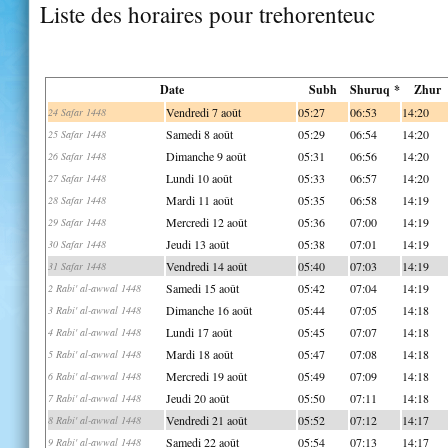
Liste des horaires pour trehorenteuc
Date
Subh
Shuruq *
Zhur
Vendredi 7 août
05:27
06:53
14:20
24 Safar 1448
Samedi 8 août
05:29
06:54
14:20
25 Safar 1448
Dimanche 9 août
05:31
06:56
14:20
26 Safar 1448
Lundi 10 août
05:33
06:57
14:20
27 Safar 1448
Mardi 11 août
05:35
06:58
14:19
28 Safar 1448
Mercredi 12 août
05:36
07:00
14:19
29 Safar 1448
Jeudi 13 août
05:38
07:01
14:19
30 Safar 1448
Vendredi 14 août
05:40
07:03
14:19
31 Safar 1448
Samedi 15 août
05:42
07:04
14:19
2 Rabi' al-awwal 1448
Dimanche 16 août
05:44
07:05
14:18
3 Rabi' al-awwal 1448
Lundi 17 août
05:45
07:07
14:18
4 Rabi' al-awwal 1448
Mardi 18 août
05:47
07:08
14:18
5 Rabi' al-awwal 1448
Mercredi 19 août
05:49
07:09
14:18
6 Rabi' al-awwal 1448
Jeudi 20 août
05:50
07:11
14:18
7 Rabi' al-awwal 1448
Vendredi 21 août
05:52
07:12
14:17
8 Rabi' al-awwal 1448
Samedi 22 août
05:54
07:13
14:17
9 Rabi' al-awwal 1448