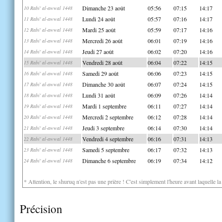
Dimanche 23 août
05:56
07:15
14:17
10 Rabi' al-awwal 1448
Lundi 24 août
05:57
07:16
14:17
11 Rabi' al-awwal 1448
Mardi 25 août
05:59
07:17
14:16
12 Rabi' al-awwal 1448
Mercredi 26 août
06:01
07:19
14:16
13 Rabi' al-awwal 1448
Jeudi 27 août
06:02
07:20
14:16
14 Rabi' al-awwal 1448
Vendredi 28 août
06:04
07:22
14:15
15 Rabi' al-awwal 1448
Samedi 29 août
06:06
07:23
14:15
16 Rabi' al-awwal 1448
Dimanche 30 août
06:07
07:24
14:15
17 Rabi' al-awwal 1448
Lundi 31 août
06:09
07:26
14:14
18 Rabi' al-awwal 1448
Mardi 1 septembre
06:11
07:27
14:14
19 Rabi' al-awwal 1448
Mercredi 2 septembre
06:12
07:28
14:14
20 Rabi' al-awwal 1448
Jeudi 3 septembre
06:14
07:30
14:14
21 Rabi' al-awwal 1448
Vendredi 4 septembre
06:16
07:31
14:13
22 Rabi' al-awwal 1448
Samedi 5 septembre
06:17
07:32
14:13
23 Rabi' al-awwal 1448
Dimanche 6 septembre
06:19
07:34
14:12
24 Rabi' al-awwal 1448
* Attention, le shuruq n'est pas une prière ! C'est simplement l'heure avant laquelle l
Précision