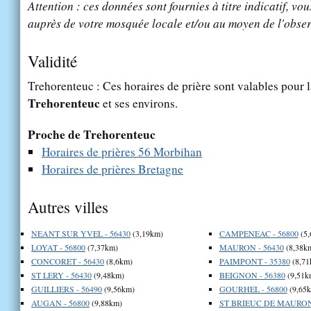
Attention : ces données sont fournies à titre indicatif, vou
auprès de votre mosquée locale et/ou au moyen de l'obser
Validité
Trehorenteuc : Ces horaires de prière sont valables pour l
Trehorenteuc
et ses environs.
Proche de Trehorenteuc
Horaires de prières 56 Morbihan
Horaires de prières Bretagne
Autres villes
NEANT SUR YVEL - 56430
(3,19km)
CAMPENEAC - 56800
(5,
LOYAT - 56800
(7,37km)
MAURON - 56430
(8,38k
CONCORET - 56430
(8,6km)
PAIMPONT - 35380
(8,71
ST LERY - 56430
(9,48km)
BEIGNON - 56380
(9,51k
GUILLIERS - 56490
(9,56km)
GOURHEL - 56800
(9,65
AUGAN - 56800
(9,88km)
ST BRIEUC DE MAURON 