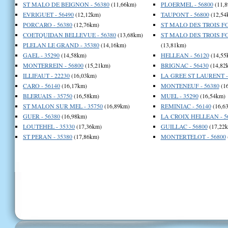
ST MALO DE BEIGNON - 56380
(11,66km)
PLOERMEL - 56800
(11,8
EVRIGUET - 56490
(12,12km)
TAUPONT - 56800
(12,54
PORCARO - 56380
(12,76km)
ST MALO DES TROIS FO
COETQUIDAN BELLEVUE - 56380
(13,68km)
ST MALO DES TROIS FO
PLELAN LE GRAND - 35380
(14,16km)
(13,81km)
GAEL - 35290
(14,58km)
HELLEAN - 56120
(14,55
MONTERREIN - 56800
(15,21km)
BRIGNAC - 56430
(14,82
ILLIFAUT - 22230
(16,03km)
LA GREE ST LAURENT -
CARO - 56140
(16,17km)
MONTENEUF - 56380
(1
BLERUAIS - 35750
(16,58km)
MUEL - 35290
(16,54km)
ST MALON SUR MEL - 35750
(16,89km)
REMINIAC - 56140
(16,6
GUER - 56380
(16,98km)
LA CROIX HELLEAN - 5
LOUTEHEL - 35330
(17,36km)
GUILLAC - 56800
(17,22
ST PERAN - 35380
(17,86km)
MONTERTELOT - 56800